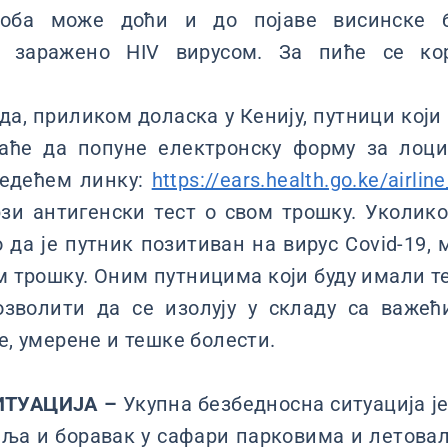
соба може доћи и до појаве висинске 
е заражено HIV вирусом. За пиће се ко
а, приликом доласка у Кенију, путници кој
аће да попуне електронску форму за лоцир
едећем линку:
https://ears.health.go.ke/airline
рзи антигенски тест о свом трошку. Уколик
о да је путник позитиван на вирус Covid-19, 
м трошку. Оним путницима који буду имали 
озволити да се изолују у складу са важе
е, умерене и тешке болести.
ИТУАЦИЈА –
Укупна безбедносна ситуација јe
мља и боравак у сафари парковима и летов