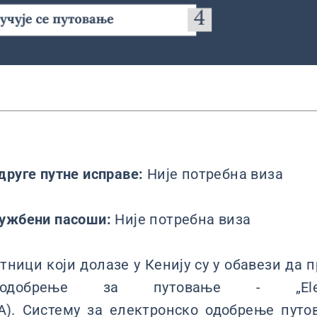
друге путне исправе:
Није потребна виза
лужбени пасоши:
Није потребна виза
тници који долазе у Кенију су у обавези да 
 одобрење за путовање - „Elect
ETA). Систему за електронско одобрење пут