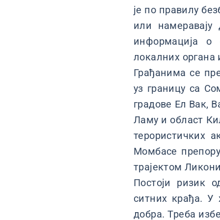
је по правилу бе
или намеравају 
информација о 
локалних органа и
Грађанима се пре
уз границу са Со
градове Ел Вак, 
Ламу и област Ки
терористичких а
Момбасе препоруч
трајектом Ликони
Постоји ризик о
ситних крађа. У
добра. Треба изб