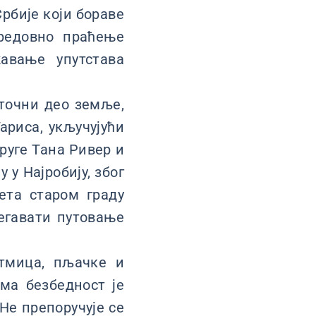
рбије који бораве
 редовно праћење
авање упутстава
сточни део земље,
ариса, укључујући
руге Тана Ривер и
у Најробију, због
ета старом граду
бегавати путовање
отмица, пљачке и
ма безбедност je
He препоручује ce