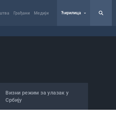
Ћирилица
штва
Грађани
Медији
Визни режим за улазак у
Србију