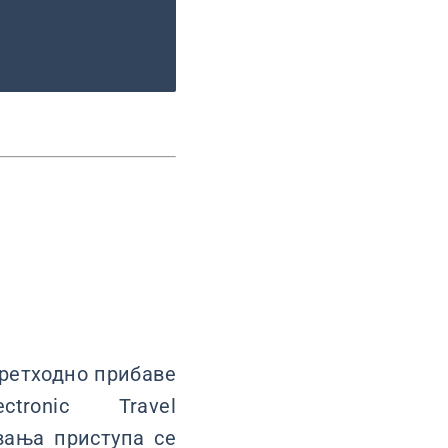
претходно прибаве
ronic Travel
овања приступа се