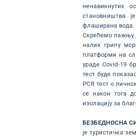
ненавикнутих о
становништва ј
флаширана вода.
Скрећемо пажњу д
налик грипу мор
платформи на сл
ураде Covid-19 б
тест буде показа
PCR тест о лично
се након тога д
изолацију за благ
БЕЗБЕДНОСНА С
је туристичка зе