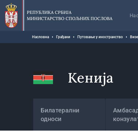
Прескочи
Гл
на
на
РЕПУБЛИКА СРБИЈА
главни
На
МИНИСТАРСТВО СПОЉНИХ ПОСЛОВА
део
садржаја
Мрвице
Насловна
Грађани
Путовање у иностранство
Визе
Кенија
Државе
Билатерални
Амбасад
односи
конзула