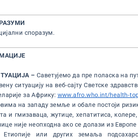
РАЗУМИ
цијални споразум.
РМАЦИЈЕ
ИТУАЦИЈА –
Саветујемо да пре поласка на п
вену ситуацију на веб-сајту Светске здравств
ларије за Африку:
www.afro.who.int/health-to
вима на западу земље и обале постоји ризик
ата и гмизаваца, жутице, хепатитиса, колере,
ице није неопходна ако се долази из Европе 
 Етиопије или других земаља подсахар