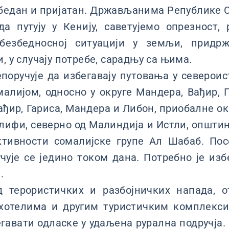
збедан и пријатан. Држављанима Републике С
да путују у Кенију, саветујемо опрезност,
безбедносној ситуацији у земљи, придрж
, у случају потребе, сарадњу са њима.
поручује да избегавају путовања у северои
малијом, односно у округе Мандера, Вађир, Г
Вађир, Гариса, Мандера и Либон, приобалне ок
лифи, северно од Малиндија и Истли, општину 
ктивности сомалијске групе Ал Шабаб. Пос
ује се једино током дана. Потребно је из
.
д терористичких и разбојничких напада, 
 хотелима и другим туристичким комплекси
егавати одласке y удаљена рурална подручја. 