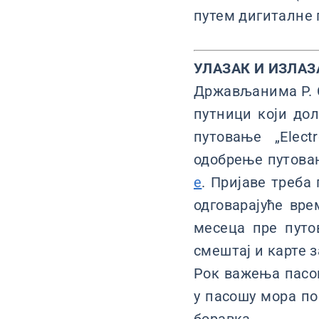
путем дигиталне
УЛАЗАК И ИЗЛАЗ
Држављанима Р. Ср
путници који дол
путовање „Elect
одобрење путова
e
. Пријаве треба
одговарајуће вре
месеца пре путо
смештај и карте з
Рок важења пасо
у пасошу мора по