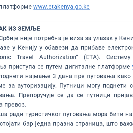
 платформе
www.etakenya.go.ke
АК ИЗ ЗЕМЉЕ
бије није потребна је виза за улазак у Кениј
азе у Кенију у обавези да прибаве електр
ronic Travel Authorization“ (ETA). Систем
ња приступа се путем дигиталне платформе
 поднети најмање 3 дана пре путовања како
ме за ауторизацију. Путници могу поднети с
вања. Препоручује се да се путници прија
а превоз.
ша ради туристичког путовања мора бити на
стојати бар једна празна страница, што важ