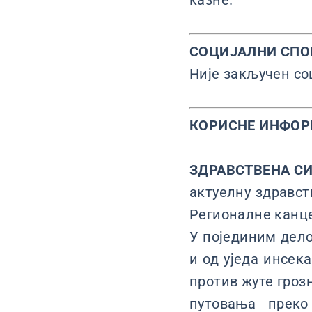
казне.
СОЦИЈАЛНИ СПО
Није закључен со
КОРИСНЕ ИНФО
ЗДРАВСТВЕНА С
актуелну здравст
Регионалне канце
У појединим дело
и од уједа инсек
против жуте грозн
путовања преко