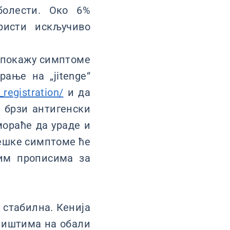
болести. Око 6%
ристи искључиво
и покажу симптоме
ање на „jitenge“
_registration/
и да
о брзи антигенски
мораће да ураде и
тешке симптоме ће
ћим прописима за
 стабилна. Кенија
алиштима на обали