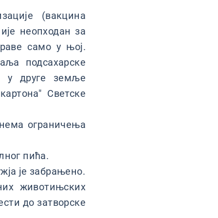
зације (вакцина
није неопходан за
раве само у њој.
маља подсахарске
е у друге земље
картона" Светске
 нема ограничења
лног пића.
жја је забрањено.
них животињских
ести до затворске