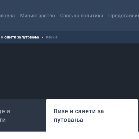
авна
вигација
словна
Министарство
Спољна политика
Представни
 и савети за путовања
Кенија
е и
Визе и савети за
ти
путовања