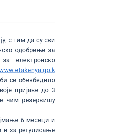
у, с тим да су сви
онско одобрење за
у за електронско
www.etakenya.go.k
 би се обезбедило
воје пријаве до 3
ве чим резервишу
јмање 6 месеци и
и и за регулисање