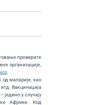
утовање проверите
ене организације,
pics
.
 од маларије, као
 итд. Вакцинација
– једино у случају
ске Африке. Код