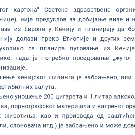
тог картона" Светске здравствене органи
нице), није предуслов за добијање визе и 
лазе из Европе у Кенију и планирају да бо
нију долази преко Етиопије и других зе
уколико се планира путовање из Кениј
ике, тада је потребно поседовање „жутог 
низације.
ење кенијског шилинга је забрањено, али
ртибилних валута.
љено уношење 200 цигарета и 1 литар алкохо
а, порнографског материјала и ватреног ору
 животиња, као и производа од заштиће
али, слоновача итд.) је забрањено и може дов