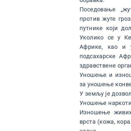
боравка.
Поседовање „жу
против жуте гроз
путнике који до
Уколико се у Ке
Африке, као и 
подсахарске Афр
здравствене орга
Уношење и изнош
за уношење конве
У земљу је дозво
Уношење наркотик
Изношење живих
врста (кожа, кор