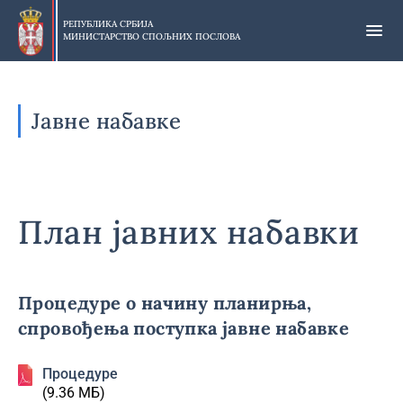
Прескочи
на
РЕПУБЛИКА СРБИЈА
МИНИСТАРСТВО СПОЉНИХ ПОСЛОВА
главни
део
садржаја
Јавне набавке
План јавних набавки
Процедуре о начину планирња,
спровођења поступка јавне набавке
Процедуре
(9.36 МБ)