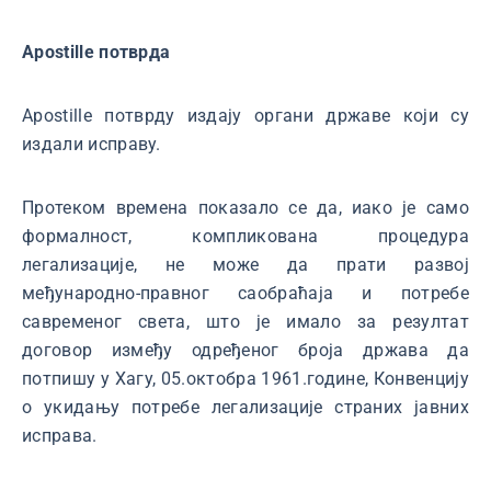
Аpostille потврда
Apostille потврду издају органи државе који су
издали исправу.
Протеком времена показало се да, иако је само
формалност, компликована процедура
легализације, не може да прати развој
међународно-правног саобраћаја и потребе
савременог света, што је имало за резултат
договор између одређеног броја држава да
потпишу у Хагу, 05.октобра 1961.године, Конвенцију
о укидању потребе легализације страних јавних
исправа.