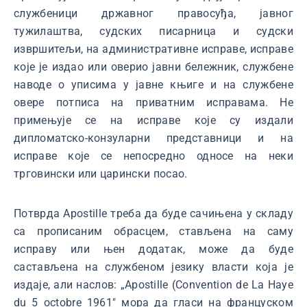
службеници државног правосуђа, јавног
тужилаштва, судских писарница и судски
извршитељи, на административне исправе, исправе
које је издао или оверио јавни бележник, службене
наводе о уписима у јавне књиге и на службене
овере потписа на приватним исправама. Не
примењује се на исправе које су издали
дипломатско-конзуларни представници и на
исправе које се непосредно односе на неки
трговински или царински посао.
Потврда Apostille треба да буде сачињена у складу
са прописаним обрасцем, стављена на саму
исправу или њен додатак, може да буде
састављена на службеном језику власти која је
издаје, али наслов: „Apostille (Convention de La Haye
du 5 octobre 1961" мора да гласи на француском