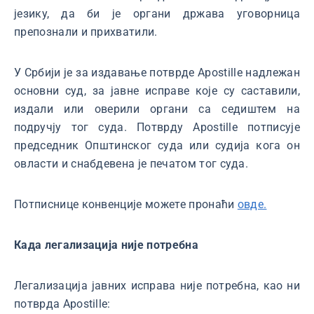
језику, да би је органи држава уговорница
препознали и прихватили.
У Србији је за издавање потврде Apostille надлежан
основни суд, за јавне исправе које су саставили,
издали или оверили органи са седиштем на
подручју тог суда. Потврду Apostille потписује
председник Општинског суда или судија кога он
овласти и снабдевена је печатом тог суда.
Потписнице конвенције можете пронаћи
овде.
Када легализација није потребна
Легализација јавних исправа није потребна, као ни
потврда Apostille: