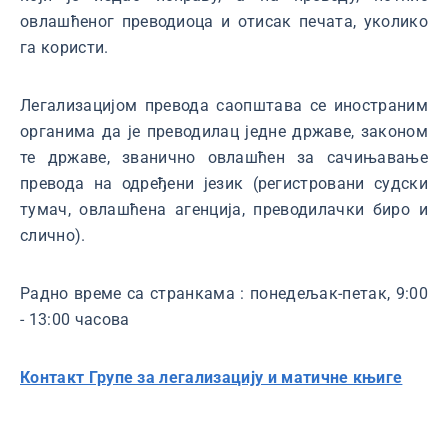
овлашћеног преводиоца и отисак печата, уколико
га користи.
Легализацијом превода саопштава се иностраним
органима да је преводилац једне државе, законом
те државе, званично овлашћен за сачињавање
превода на одређени језик (регистровани судски
тумач, овлашћена агенција, преводилачки биро и
слично).
Радно време са странкама : понедељак-петак, 9:00
- 13:00 часова
Контакт Групе за легализацију и матичне књиге