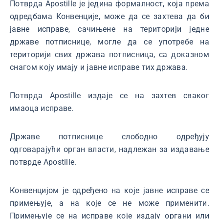
Потврда Apostille је једина формалност, која према
одредбама Конвенције, може да се захтева да би
јавне исправе, сачињене на територији једне
државе потписнице, могле да се употребе на
територији свих држава потписница, са доказном
снагом коју имају и јавне исправе тих држава.
Потврда Apostille издаје се на захтев сваког
имаоца исправе.
Државе потписнице слободно одређују
одговарајући орган власти, надлежан за издавање
потврде Apostille.
Конвенцијом је одређено на које јавне исправе се
примењује, а на које се не може применити.
Примењује се на исправе које издају органи или