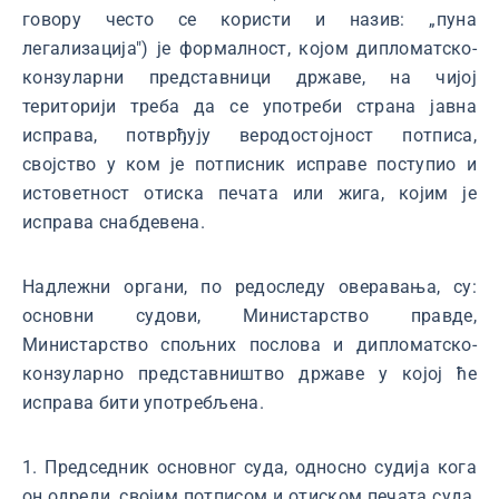
говору често се користи и назив: „пуна
легализација") је формалност, којом дипломатско-
конзуларни представници државе, на чијој
територији треба да се употреби страна јавна
исправа, потврђују веродостојност потписа,
својство у ком је потписник исправе поступио и
истоветност отиска печата или жига, којим је
исправа снабдевена.
Надлежни органи, по редоследу оверавања, су:
основни судови, Министарство правде,
Министарство спољних послова и дипломатско-
конзуларно представништво државе у којој ће
исправа бити употребљена.
1. Председник основног суда, односно судија кога
он одреди, својим потписом и отиском печата суда,