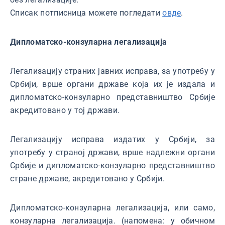
Списак потписница можете погледати
овде
.
Дипломатско-конзуларна легализација
Легализацију страних јавних исправа, за употребу у
Србији, врше органи државе која их је издала и
дипломатско-конзуларно представништво Србије
акредитовано у тој држави.
Легализацију исправа издатих у Србији, за
употребу у страној држави, врше надлежни органи
Србије и дипломатско-конзуларно представништво
стране државе, акредитовано у Србији.
Дипломатско-конзуларна легализација, или само,
конзуларна легализација. (напомена: у обичном