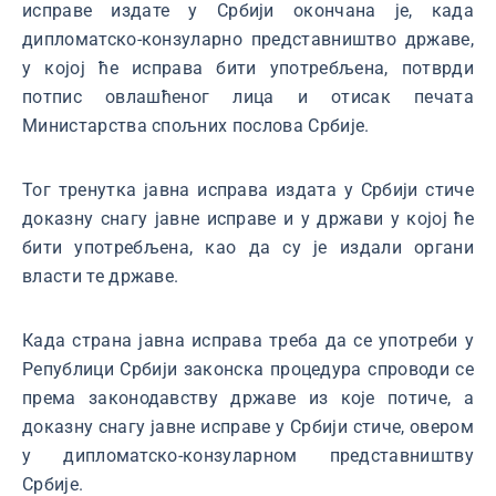
исправе издате у Србији окончана је, када
дипломатско-конзуларно представништво државе,
у којој ће исправа бити употребљена, потврди
потпис овлашћеног лица и отисак печата
Министарства спољних послова Србије.
Тог тренутка јавна исправа издата у Србији стиче
доказну снагу јавне исправе и у држави у којој ће
бити употребљена, као да су је издали органи
власти те државе.
Када страна јавна исправа треба да се употреби у
Републици Србији законска процедура спроводи се
према законодавству државе из које потиче, а
доказну снагу јавне исправе у Србији стиче, овером
у дипломатско-конзуларном представништву
Србије.