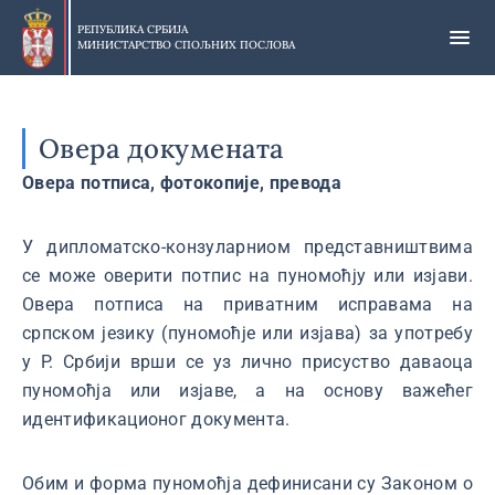
Прескочи
на
РЕПУБЛИКА СРБИЈА
МИНИСТАРСТВО СПОЉНИХ ПОСЛОВА
главни
део
садржаја
Овера докумената
Овера потписа, фотокопије, превода
У дипломатско-конзуларниом представништвима
се може оверити потпис на пуномоћју или изјави.
Овера потписа на приватним исправама на
српском језику (пуномоћје или изјава) за употребу
у Р. Србији врши се уз лично присуство даваоца
пуномоћја или изјаве, а на основу важећег
идентификационог документа.
Обим и форма пуномоћја дефинисани су Законом о