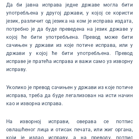
Да би јавна исправа једне државе могла бити
употребљена у другој држави, у којој се користи
језик, различит од језика на ком је исправа издата,
потребно је да буде преведена на језик државе у
којој ће бити употребљена. Превод може бити
сачињен у држави из које потиче исправа, или у
држави у којој ће бити употребљена. Превод
исправе је пратећа исправа и важи само уз изворну
исправу.
Уколико је превод сачињен у држави из које потиче
исправа, треба да буде легализован на исти начин
као и изворна исправа.
На изворној исправи, оверава се потпис
овлашћеног лица и отисак печата, или жиг органа,
који је издао исправу, а на преводу, потпис