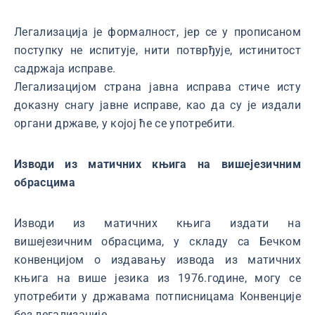
Легализација је формалност, јер се у прописаном
поступку не испитује, нити потврђује, истинитост
садржаја исправе.
Легализацијом страна јавна исправа стиче исту
доказну снагу јавне исправе, као да су је издали
органи државе, у којој ће се употребити.
Изводи из матичних књига на вишејезичним
обрасцима
Изводи из матичних књига издати на
вишејезичним обрасцима, у складу са Бечком
конвенцијом о издавању извода из матичних
књига на више језика из 1976.године, могу се
употребити у државама потписницама Конвенције
без легализације.