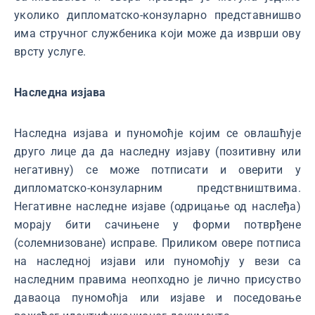
уколико дипломатско-конзуларно представнишво
има стручног службеника који може да изврши ову
врсту услуге.
Наследна изјава
Наследна изјава и пуномоћје којим се овлашћује
друго лице да да наследну изјаву (позитивну или
негативну) се може потписати и оверити у
дипломатско-конзуларним предствништвима.
Негативне наследне изјаве (одрицање од наслеђа)
морају бити сачињене у форми потврђене
(солемнизоване) исправе. Приликом овере потписа
на наследној изјави или пуномоћју у вези са
наследним правима неопходно је лично присуство
даваоца пуномоћја или изјаве и поседовање