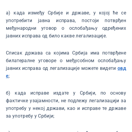
а) када између Србије и државе, у којој ће се
употребити јавна исправа, постоји потврђен
међународни уговор о ослобађању одређених
јавних исправа од било какве легализације.
Списак држава са којима Србија има потврђене
билатералне уговоре о међусобном ослобађању
јавних исправа од легализације можете видети
овд
е
;
б) када исправе издате у Србији, по основу
фактичке узајамности, не подлежу легализацији за
употребу у некој држави, као и исправе те државе
за употребу у Србији;