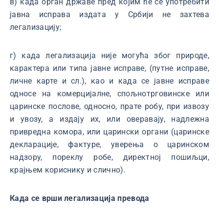
в) када орган државе пред којим ће се употребити
јавна исправа издата у Србији не захтева
легализацију;
г) када легализација није могућа због природе,
карактера или типа јавне исправе, (путне исправе,
личне карте и сл.), као и када се јавне исправе
односе на комерцијалне, спољнотрговинске или
царинске послове, односно, прате робу, при извозу
и увозу, а издају их, или оверавају, надлежна
привредна комора, или царински органи (царинске
декларације, фактуре, уверења о царинском
надзору, пореклу робе, директној пошиљци,
крајњем кориснику и слично).
Када се врши легализација превода