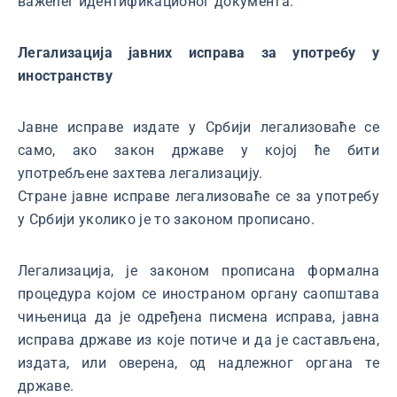
важећег идентификационог документа.
Легализација јавних исправа за употребу у
иностранству
Јавне исправе издате у Србији легализоваће се
само, ако закон државе у којој ће бити
употребљене захтева легализацију.
Стране јавне исправе легализоваће се за употребу
у Србији уколико је то законом прописано.
Легализација, је законом прописана формална
процедура којом се иностраном органу саопштава
чињеница да је одређена писмена исправа, јавна
исправа државе из које потиче и да је састављена,
издата, или оверена, од надлежног органа те
државе.