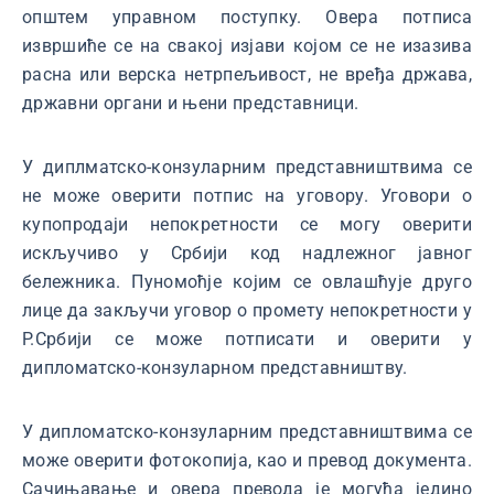
општем управном поступку. Овера потписа
извршиће се на свакој изјави којом се не изазива
расна или верска нетрпељивост, не вређа држава,
државни органи и њени представници.
У диплматско-конзуларним представништвима се
не може оверити потпис на уговору. Уговори о
купопродаји непокретности се могу оверити
искључиво у Србији код надлежног јавног
бележника. Пуномоћје којим се овлашћује друго
лице да закључи уговор о промету непокретности у
Р.Србији се може потписати и оверити у
дипломатско-конзуларном представништву.
У дипломатско-конзуларним представништвима се
може оверити фотокопија, као и превод документа.
Сачињавање и овера превода је могућа једино