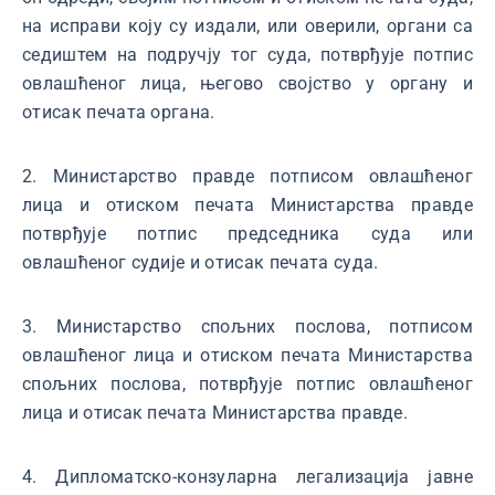
на исправи коју су издали, или оверили, органи са
седиштем на подручју тог суда, потврђује потпис
овлашћеног лица, његово својство у органу и
отисак печата органа.
2. Министарство правде потписом овлашћеног
лица и отиском печата Министарства правде
потврђује потпис председника суда или
овлашћеног судије и отисак печата суда.
3. Министарство спољних послова, потписом
овлашћеног лица и отиском печата Министарства
спољних послова, потврђује потпис овлашћеног
лица и отисак печата Министарства правде.
4. Дипломатско-конзуларна легализација јавне