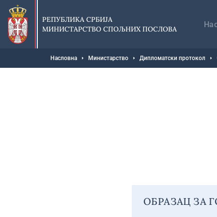
Прескочи
Гл
на
на
РЕПУБЛИКА СРБИЈА
главни
На
МИНИСТАРСТВО СПОЉНИХ ПОСЛОВА
део
садржаја
Мрвице
Насловна
Министарство
Дипломатски протокол
ОБРАЗАЦ ЗА Г