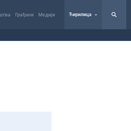
Ћирилица
штва
Грађани
Медији