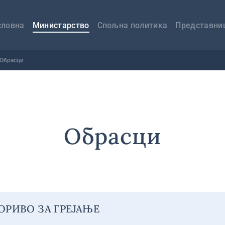
авна
вигација
словна
Министарство
Спољна политика
Представни
Обрасци
Обрасци
ОРИВО ЗА ГРЕЈАЊЕ