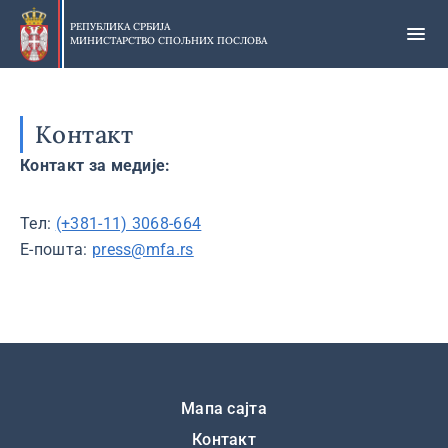
Прескочи
на
РЕПУБЛИКА СРБИЈА
МИНИСТАРСТВО СПОЉНИХ ПОСЛОВА
главни
део
садржаја
Контакт
Контакт за медије:
Тел:
(+381-11) 3068-664
Е-пошта:
press@mfa.rs
Подножје
Мапа сајта
Контакт