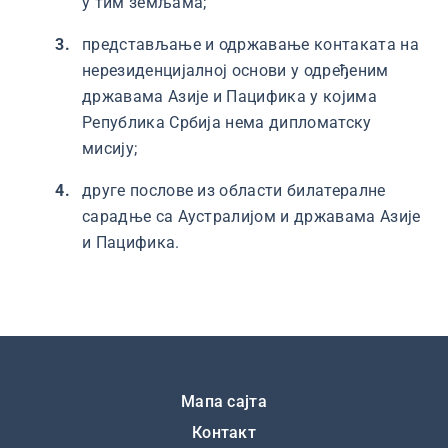
у тим земљама;
представљање и одржавање контаката на
нерезиденцијалној основи у одређеним
државама Азије и Пацифика у којима
Република Србија нема дипломатску
мисију;
друге послове из области билатералне
сарадње са Аустралијом и државама Азије
и Пацифика.
Подножје
Мапа сајта
Контакт