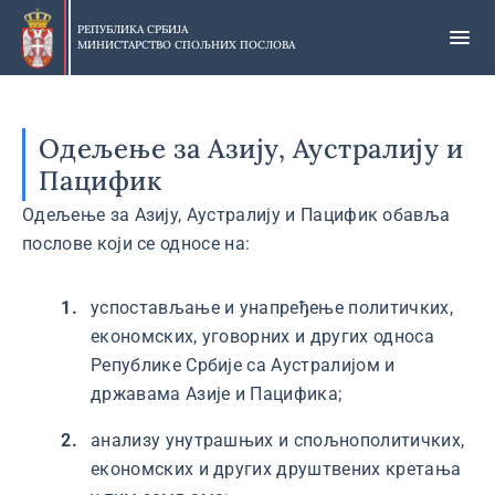
Прескочи
на
РЕПУБЛИКА СРБИЈА
МИНИСТАРСТВО СПОЉНИХ ПОСЛОВА
главни
део
садржаја
Одељење за Азију, Аустралију и
Пацифик
Одељење за Азију, Аустралију и Пацифик обавља
послове који се односе на:
успостављање и унапређење политичких,
економских, уговорних и других односа
Републике Србије са Аустралијом и
државама Азије и Пацифика;
анализу унутрашњих и спољнополитичких,
економских и других друштвених кретања