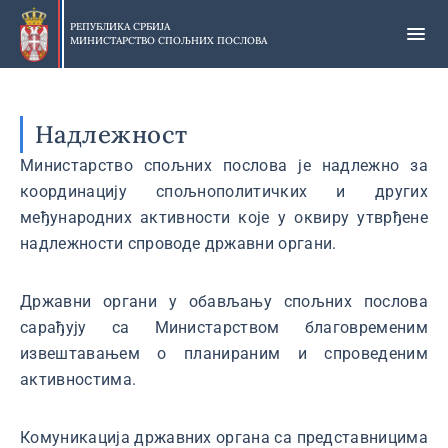
Прескочи
на
РЕПУБЛИКА СРБИЈА
МИНИСТАРСТВО СПОЉНИХ ПОСЛОВА
главни
део
садржаја
Надлежност
Министарство спољних послова је надлежно за
координацију спољнополитичких и других
међународних активности које у оквиру утврђене
надлежности спроводе државни органи.
Државни органи у обављању спољних послова
сарађују са Министарством благовременим
извештавањем о планираним и спроведеним
активностима.
Комуникација државних органа са представницима