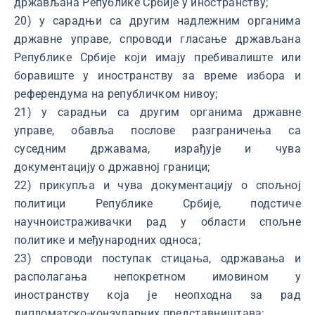
држављана Републике Србије у иностранству;
20) у сарадњи са другим надлежним органима
државне управе, спроводи гласање држављана
Републике Србије који имају пребивалиште или
боравиште у иностранству за време избора и
референдума на републичком нивоу;
21) у сарадњи са другим органима државне
управе, обавља послове разграничења са
суседним државама, израђује и чува
документацију о државној граници;
22) прикупља и чува документацију о спољној
политици Републике Србије, подстиче
научноистраживачки рад у области спољне
политике и међународних односа;
23) спроводи поступак стицања, одржавања и
располагања непокретном имовином у
иностранству која је неопходна за рад
дипломатско-конзуларних представништава;