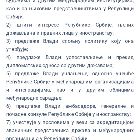
судовима и другим међународним институцијама,
као и са њиховим представништвима у Републици
Србији;
2) штити интересе Републике Србије, њених
држављана и правних лица у иностранству;
3) предлаже Влади спољну политику коју она
утврђује;
4) предлаже Влади успостављање и прекид
дипломатских односа са другим државама;
5) предлаже Влади учлањење, односно учешће
Републике Србије у међународним организацијама
и интеграцијама, као и у другим облицима
међународне сарадње;
6) предлаже Влади амбасадоре, генералне и
почасне конзуле Републике Србије у иностранству;
7) учествује у пословима у вези са акредитацијом
званичних представника држава и међународних
организација у Републици Србији;