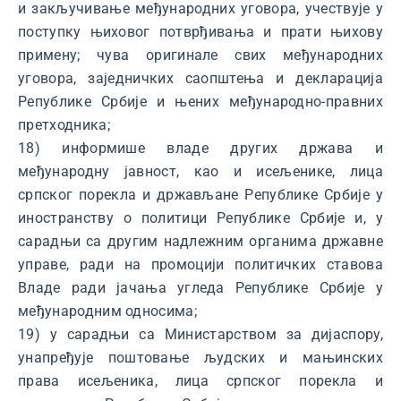
и закључивање међународних уговора, учествује у
поступку њиховог потврђивања и прати њихову
примену; чува оригинале свих међународних
уговора, заједничких саопштења и декларација
Републике Србије и њених међународно-правних
претходника;
18) информише владе других држава и
међународну јавност, као и исељенике, лица
српског порекла и држављане Републике Србије у
иностранству о политици Републике Србије и, у
сарадњи са другим надлежним органима државне
управе, ради на промоцији политичких ставова
Владе ради јачања угледа Републике Србије у
међународним односима;
19) у сарадњи са Министарством за дијаспору,
унапређује поштовање људских и мањинских
права исељеника, лица српског порекла и