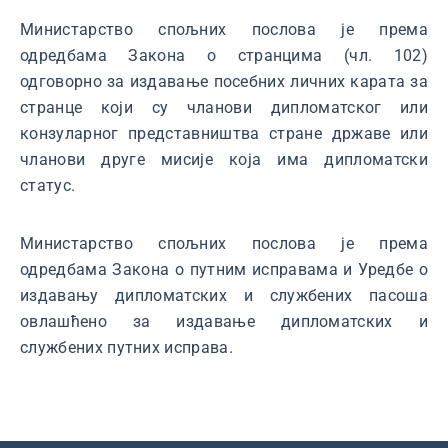
Министарство спољних послова је према
одредбама Закона о странцима (чл. 102)
одговорно за издавање посебних личних карата за
странце који су чланови дипломатског или
конзуларног представништва стране државе или
чланови друге мисије која има дипломатски
статус.
Министарство спољних послова је према
одредбама Закона о путним исправама и Уредбе о
издавању дипломатских и службених пасоша
овлашћено за издавање дипломатских и
службених путних исправa.