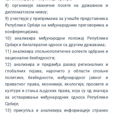
8) организује званичне посете на државном и
дипломатском нивоу;
9) учествује у припремама за учешће представника
Републике Србије на међународним преговорима и
конференцијама;
10) анализира међународни положај Републике
Србије и билатералне односе са другим државама;
11) анализира спољнополитичке аспекте одбране и
националне безбедности;
12) анализира и предвиђа развој регионалних и
глобалних појава, нарочито у области спољне
политике, безбедности, међународног јавног и
приватног права, економије, екологије, просвете и
културе и стања људских права, која су од значаја
за остваривање међународних односа Републике
Србије;
13) прикупља и анализира информације страних