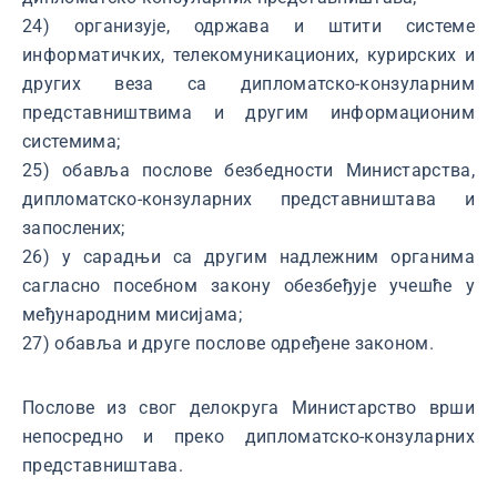
24) организује, одржава и штити системе
информатичких, телекомуникационих, курирских и
других веза са дипломатско-конзуларним
представништвима и другим информационим
системима;
25) обавља послове безбедности Министарства,
дипломатско-конзуларних представништава и
запослених;
26) у сарадњи са другим надлежним органима
сагласно посебном закону обезбеђује учешће у
међународним мисијама;
27) обавља и друге послове одређене законом.
Послове из свог делокруга Министарство врши
непосредно и преко дипломатско-конзуларних
представништава.