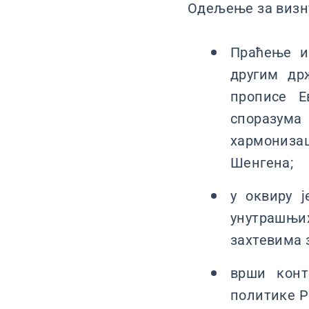
Одељење за визну
Праћење и
другим др
прописе Е
споразум
хармониза
Шенгена;
у оквиру 
унутрашњи
захтевима 
врши конт
политике Р