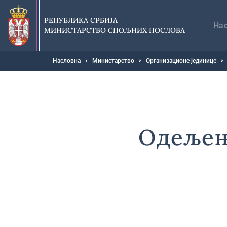
Прескочи
Гл
на
на
РЕПУБЛИКА СРБИЈА
главни
На
МИНИСТАРСТВО СПОЉНИХ ПОСЛОВА
део
садржаја
Мрвице
Насловна
Министарство
Организационе јединице
Одељење