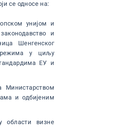
ји се односе на:
ропском унијом и
законодавство и
ница Шенгенског
 режима у циљу
стандардима ЕУ и
са Министарством
зама и одбијеним
у области визне