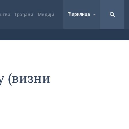
Ћирилица
штва
Грађани
Медији
у (визни