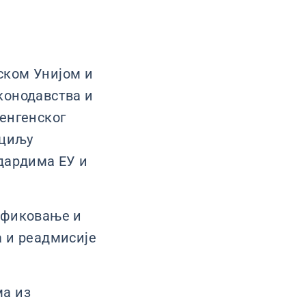
ском Унијом и
конодавства и
енгенског
 циљу
дардима ЕУ и
ификовање и
а и реадмисије
ма из