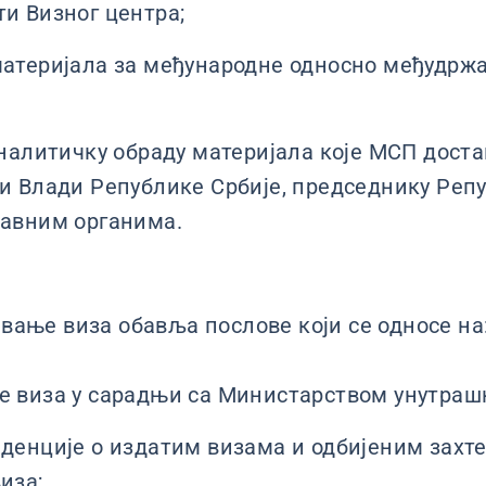
и Визног центра;
атеријала за међународне односно међудржа
аналитичку обраду материјала које МСП дост
и Влади Републике Србије, председнику Репу
авним органима.
авање виза обавља послове који се односе на
 виза у сарадњи са Министарством унутраш
денције о издатим визама и одбијеним захт
иза;