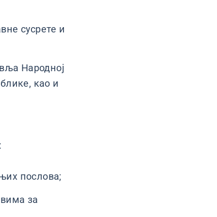
вне сусрете и
авља Народној
блике, као и
:
њих послова;
евима за