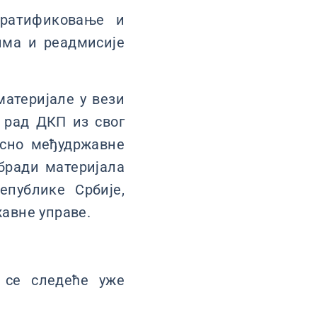
 ратификовање и
има и реадмисије
атеријале у вези
 рад ДКП из свог
осно међудржавне
обради материјала
публике Србије,
авне управе.
 се следеће уже