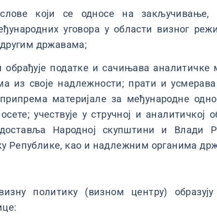
слове који се односе на закључивање,
ђународних уговора у области визног реж
а другим државама;
 обрађује податке и сачињава аналитичке м
а из своје надлежности; прати и усмерава
 припрема материјале за међународне одн
посете; учествује у стручној и аналитичкој 
доставља Народној скупштини и Влади Ре
у Републике, као и надлежним органима држ
изну политику (визном центру) образују
ице: