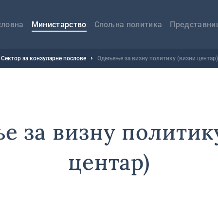
авна
вигација
словна
Министарство
Спољна политика
Представни
Сектор за конзуларне послове
Одељење за визну политику (визни центар)
 за визну политик
центар)