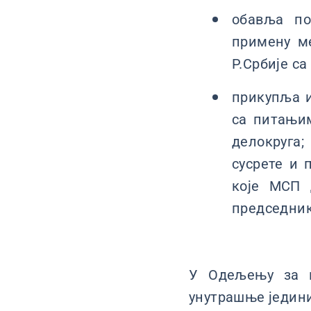
обавља по
примену ме
Р.Србије с
прикупља и
са питањим
делокруга;
сусрете и 
које МСП 
председник
У Одељењу за в
унутрашње једин