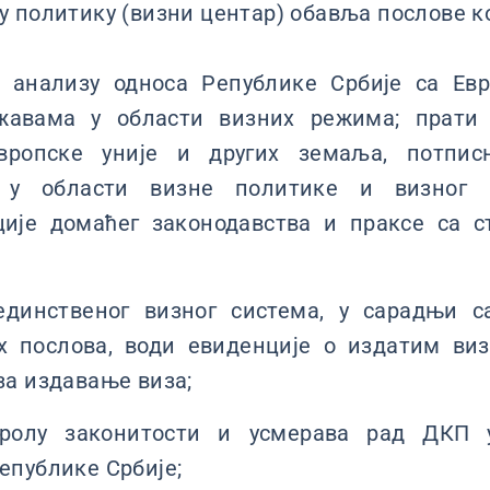
 политику (визни центар) обавља послове ко
 анализу односа Републике Србије са Ев
жавама у области визних режима; прати 
вропске уније и других земаља, потпис
а у области визне политике и визног
ције домаћег законодавства и праксе са 
јединственог визног система, у сарадњи 
х послова, води евиденције о издатим ви
за издавање виза;
ролу законитости и усмерава рад ДКП 
епублике Србије;