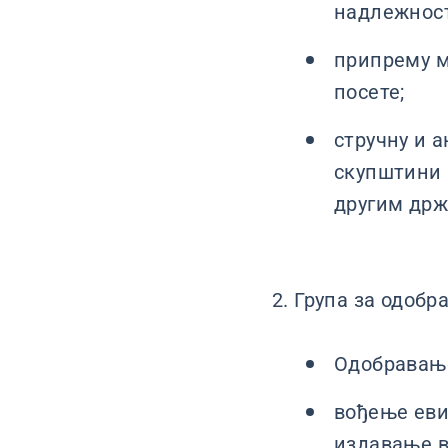
надлежност
припрему м
посете;
стручну и 
скупштини 
другим држ
2. Група за одобр
Одобравање
вођење еви
издавање в