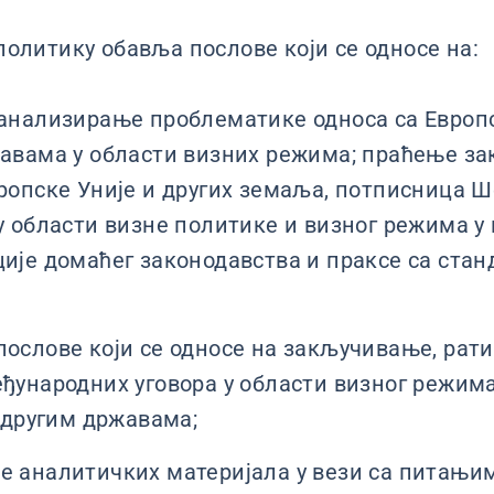
 политику обавља послове који се односе на:
анализирање проблематике односа са Европ
авама у области визних режима; праћење за
ропске Уније и других земаља, потписница Ш
у области визне политике и визног режима у
ије домаћег законодавства и праксе са стан
ослове који се односе на закључивање, рат
ђународних уговора у области визног режим
а другим државама;
 аналитичких материјала у вези са питањи