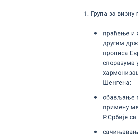
1. Група за визну
праћење и 
другим држ
прописа Ев
споразума 
хармонизац
Шенгена;
обављање п
примену ме
Р.Србије с
сачињавање