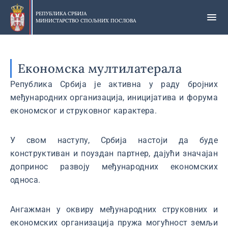
Прескочи
на
РЕПУБЛИКА СРБИЈА
МИНИСТАРСТВО СПОЉНИХ ПОСЛОВА
главни
део
садржаја
Економска мултилатерала
Република Србија је активна у раду бројних
међународних организација, иницијатива и форума
економског и струковног карактера.
У свом наступу, Србија настоји да буде
конструктиван и поуздан партнер, дајући значајан
допринос развоју међународних економских
односа.
Ангажман у оквиру међународних струковних и
економских организација пружа могућност земљи