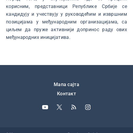
корисним, представници Републике Србије се
кандидују и учествују у руководећим и извршним
позицијама у међународним организацијама, са
циљем да пруже активнији допринос раду ових
међународних иницијатива.
Подножје
Мапа сајта
Контакт