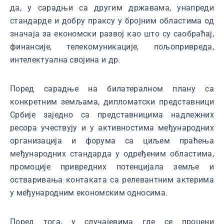
да, у сарадњи са другим државама, унапреди
стандарде и добру праксу у бројним областима од
значаја за економски развој као што су саобраћај,
финансије, телекомуникације, пољопривреда,
интелектуална својина и др.
Поред сарадње на билатералном плану са
конкретним земљама, дипломатски представници
Србије заједно са представницима надлежних
ресора учествују и у активностима међународних
организација и форума са циљем праћења
међународних стандарда у одређеним областима,
промоције привредних потенцијала земље и
остваривања контаката са релевантним актерима
у међународним економским односима.
Поред тога, у случајевима где се процени