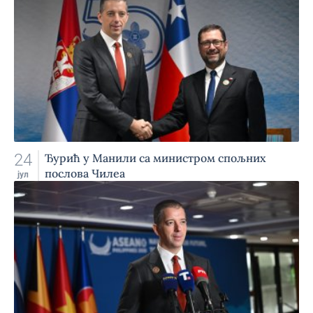
24
Ђурић у Манили са министром спољних
послова Чилеа
јул