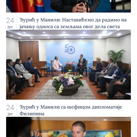
24
Ђурић у Манили: Наставићемо да радимо на
јачању односа са земљама овог дела света
јул
24
Ђурић у Манили са шефицом дипломатије
Филипина
јул