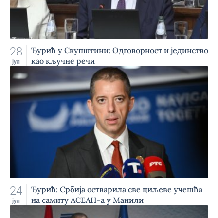
28
Ђурић у Скупштини: Одговорност и јединство
као кључне речи
јул
24
Ђурић: Србија остварила све циљеве учешћа
на самиту АСЕАН-а у Манили
јул