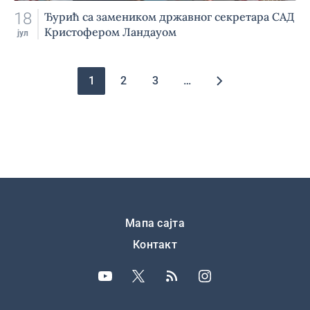
18
Ђурић са замеником државног секретара САД
Кристофером Ландауом
јул
Pagination
1
2
3
…
Подножје
Мапа сајта
Контакт