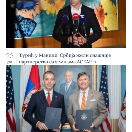
23
Ђурић у Манили: Србија жели снажније
партнерство са земљама АСЕАН-а
јул