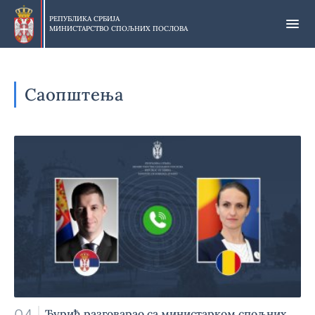
Прескочи
на
РЕПУБЛИКА СРБИЈА
МИНИСТАРСТВО СПОЉНИХ ПОСЛОВА
главни
део
садржаја
Саопштења
Ђурић разговарао са министарком спољних