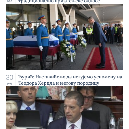
традиционално пријатељске односе
авг
30
Ђурић: Наставићемо да негујемо успомену на
Теодора Херцла и његову породицу
јул