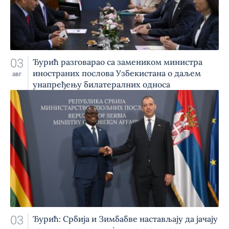
03
Ђурић разговарао са замеником министра
иностраних послова Узбекистана о даљем
авг
унапређењу билатералних односа
03
Ђурић: Србија и Зимбабве настављају да јачају