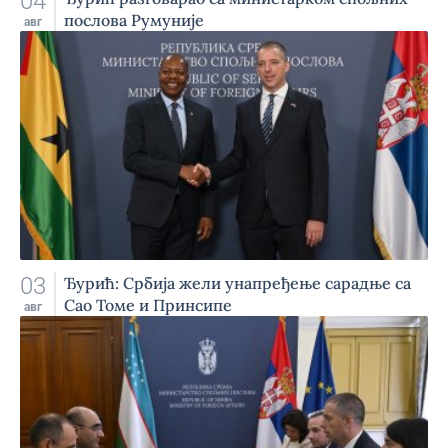
04
послова Румуније
авг
03
Ђурић: Србија жели унапређење сарадње са
Сао Томе и Принсипе
авг