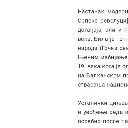
Настанак модерн
Српске револуциј
догађаја, али и 
века. Била је то
народа (Грчка ре
Њеним избијањем
19. века кога је
на Балканском по
стварања национ
Устанички циљеви
и увођење реда и
посебно после па