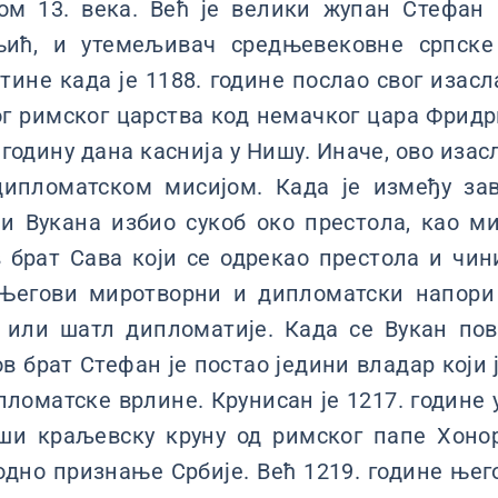
ком 13. века. Већ је велики жупан Стефан
њић, и утемељивач средњевековне српске
ине када је 1188. године послао свог изасл
г римског царства код немачког цара Фридри
 годину дана каснија у Нишу. Иначе, ово иза
дипломатском мисијом. Када је између за
 и Вукана избио сукоб око престола, као м
 брат Сава који се одрекао престола и чин
 Његови миротворни и дипломатски напори 
“ или шатл дипломатије. Када се Вукан по
ов брат Стефан је постао једини владар који 
ломатске врлине. Крунисан је 1217. године
и краљевску круну од римског папе Хонориј
дно признање Србије. Већ 1219. године њего