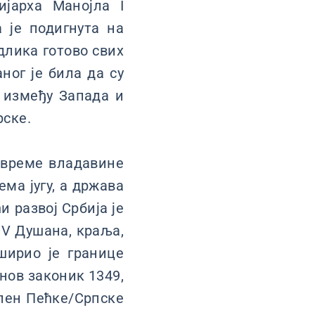
ијарха Манојла I
 је подигнута на
длика готово свих
ог је била да су
 између Запада и
рске.
 време владавине
ма југу, а држава
и развој Србија је
V Душана, краља,
ширио је границе
анов законик 1349,
епен Пећке/Српске