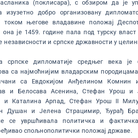
асланика (поклисара), с обзиром да је у
 изузетно добро организовану дипломатс
, током његове владавине положај Деспо
 она је 1459. године пала под турску влас
е независности и српске државности у целин
а српске дипломатије средњег века је
ова са најмоћнијим владарским породицам
нчани са Евдокијом Анђелином Комнин 
ав и Белосава Асенина, Стефан Урош и Ј
н и Каталина Арпад, Стефан Урош II Мил
ан Душан и Јелена Страцимир, Ђурађ Бр
ме се увршћивала политичка и фактичк
пређивао спољнополитички положај државе.