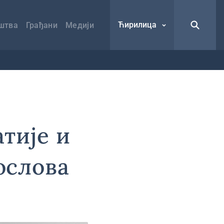
Ћирилица
штва
Грађани
Медији
тије и
ослова