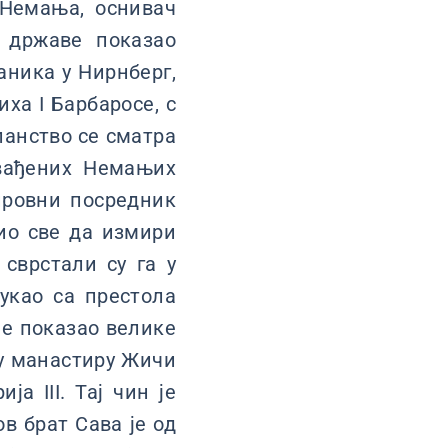
 Немања, оснивач
 државе показао
аника у Нирнберг,
ха I Барбаросе, с
сланство се сматра
вађених Немањих
ировни посредник
ио све да измири
сврстали су га у
вукао са престола
је показао велике
 у манастиру Жичи
а III. Тај чин је
в брат Сава је од