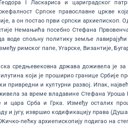
Теодора I Ласкариса и цариградског патр
токефалност Српске православне цркве која
ије, а он постао први српски архиепископ. О
стије Немањића посебно Стефана Првовенчан
да воде спољну политику земље лавирајући
међу римског папе, Угарске, Византије, Буга
пска средњевековна држава доживела је за
лутина који је проширио границе Србије пре
и привредни и културни развој. Ипак, највећ
живела за време владавине Стефана Уроша I
е и цара Срба и Грка. Између осталих про
аду и југу, извршио кодификацију права (Душ
 Жичко-пећку архиепископију подигао на ст