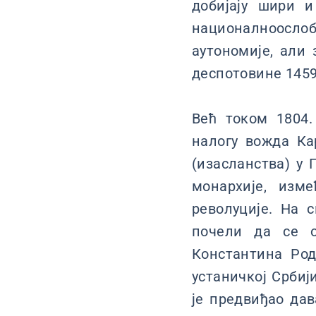
добијају шири и
националноосл
аутономије, али
деспотовине 1459
Већ током 1804.
налогу вожда Ка
(изасланства) у 
монархије, изм
револуције. На 
почели да се о
Константина Род
устаничкој Србиј
је предвиђао да