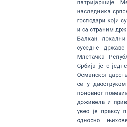
патријаршије. 
наследника српск
господари који с
и са страним држ
Балкан, локални
суседне државе
Млетачка Репуб
Србија је с јед
Османског царств
се у двоструко
поновног повези
доживела и прив
увео је праксу 
односно њихов