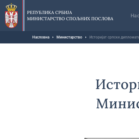
Прескочи
Гл
на
на
РЕПУБЛИКА СРБИЈА
главни
На
МИНИСТАРСТВО СПОЉНИХ ПОСЛОВА
део
садржаја
Мрвице
Насловна
Министарство
Историјат српске дипломат
Истор
Минис