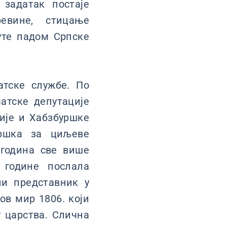
 задатак постаје
евине, стицање
уте падом Српске
атске службе. По
атске депутације
сије и Хабзбуршке
дршка за циљеве
 година све више
 године послала
ни представник у
ов мир 1806. који
 царства. Слична