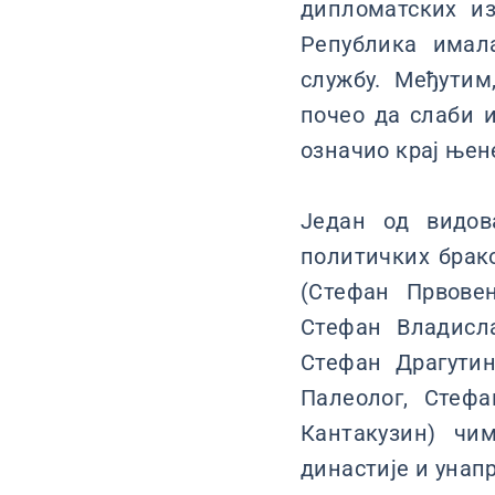
дипломатских из
Република имала
службу. Међутим
почео да слаби и
означио крај њен
Један од видов
политичких брак
(Стефан Првове
Стефан Владисл
Стефан Драгути
Палеолог, Стеф
Кантакузин) чи
династије и уна