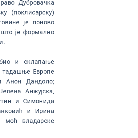
право Дубровачка
ку (поклисарску)
товине је поново
т што је формално
и.
 био и склапање
а тадашње Европе
и Анон Дандоло;
елена Анжујска,
утин и Симонида
анковић и Ирина
а моћ владарске