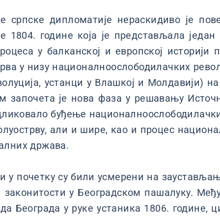
е српске дипломатије нераскидиво је пов
е 1804. године која је представљала један 
процеса у балканској и европској историји 
 прва у низу националноослободилачких рево
волуција, устанци у Влашкој и Молдавији) на 
 започета је нова фаза у решавању Источ
 одликовало буђење националноослободилачк
луострву, али и шире, као и процес национ
алних држава.
 у почетку су били усмерени на заустављањ
 законитости у Београдском пашалуку. Међ
да Београда у руке устаника 1806. године, 