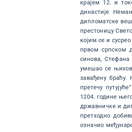
крајем 12. и то
династије Нема
дипломатске вешт
престоницу Свето
којим се и сусрео
првом српском 
синова, Стефана
умешао се њихов
завађену браћу.
претечу путујуће
1204. године њег
државничке и дип
претходно добивш
означио међунаро