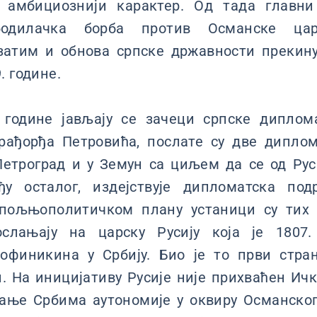
 амбициознији карактер. Од тада главни
ободилачка борба против Османске цар
 затим и обнова српске државности прекин
. године.
 године јављају се зачеци српске диплом
рађорђа Петровића, послате су две диплом
Петроград и у Земун са циљем да се од Ру
еђу осталог, издејствује дипломатска по
спољњополитичком плану устаници су тих
слањају на царску Русију која је 1807.
офиникина у Србију. Био је то први стра
и. На иницијативу Русије није прихваћен Ичк
вање Србима аутономије у оквиру Османског