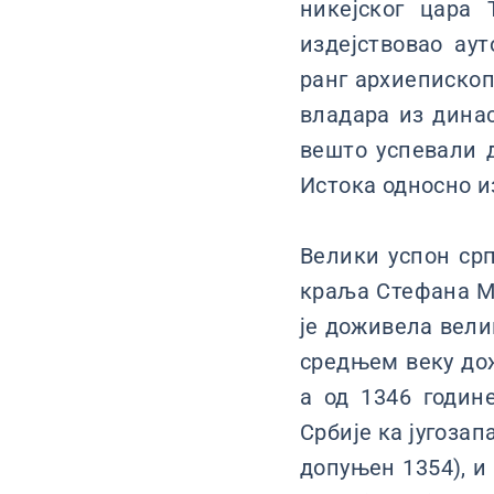
никејског цара 
издејствовао ау
ранг архиепископ
владара из дина
вешто успевали 
Истока односно из
Велики успон ср
краља Стефана Ми
је доживела велик
средњем веку до
а од 1346 годин
Србије ка југозап
допуњен 1354), и