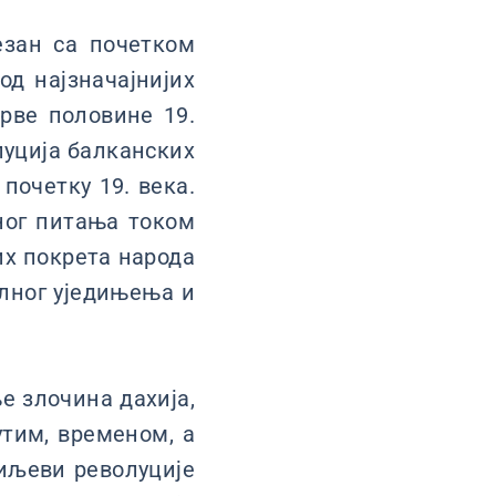
езан са почетком
од најзначајнијих
прве половине 19.
луција балканских
почетку 19. века.
ног питања током
их покрета народа
алног уједињења и
е злочина дахија,
утим, временом, а
циљеви револуције