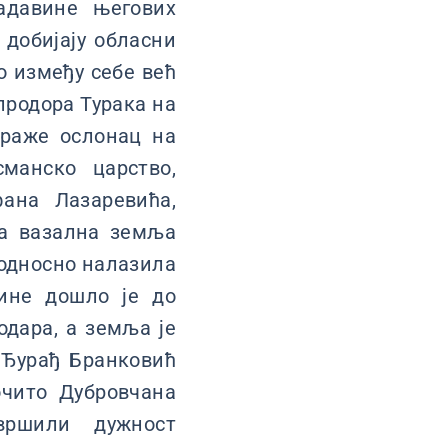
адавине његових
 добијају обласни
о између себе већ
продора Турака на
траже ослонац на
манско царство,
ана Лазаревића,
ла вазална земља
 односно налазила
ине дошло је до
дара, а земља је
 Ђурађ Бранковић
очито Дубровчана
вршили дужност