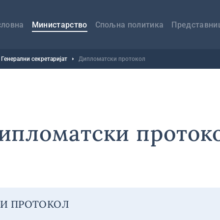
авна
вигација
словна
Министарство
Спољна политика
Представни
Генерални секретаријат
Дипломатски протокол
ипломатски проток
И ПРОТОКОЛ