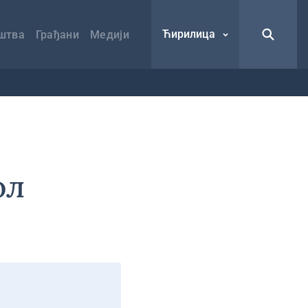
Ћирилица
штва
Грађани
Медији
ол