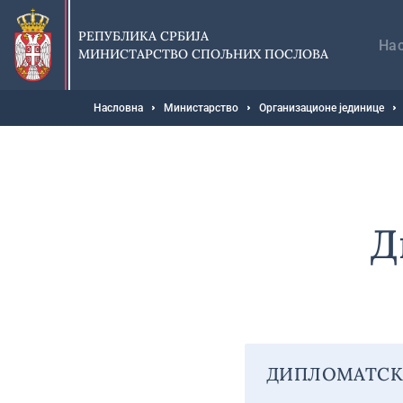
Прескочи
Гл
на
на
РЕПУБЛИКА СРБИЈА
главни
На
МИНИСТАРСТВО СПОЉНИХ ПОСЛОВА
део
садржаја
Мрвице
Насловна
Министарство
Организационе јединице
Д
ДИПЛОМАТСК