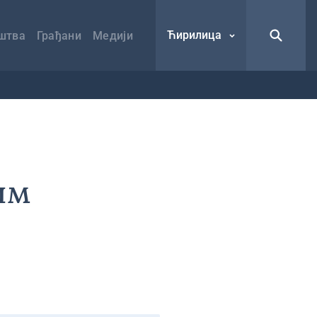
Ћирилица
штва
Грађани
Медији
им