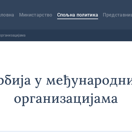
авна
вигација
словна
Министарство
Спољна политика
Представни
организацијама
рбија у међународн
организацијама