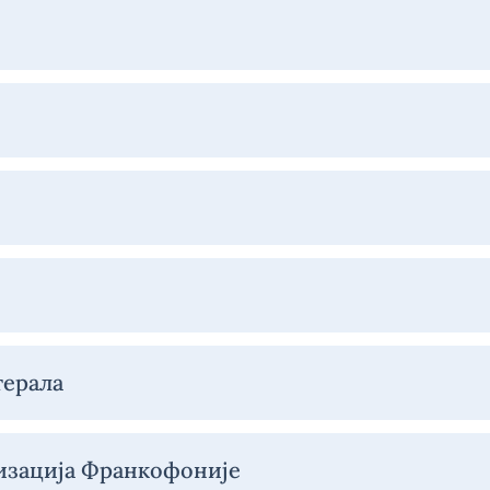
терала
изација Франкофоније