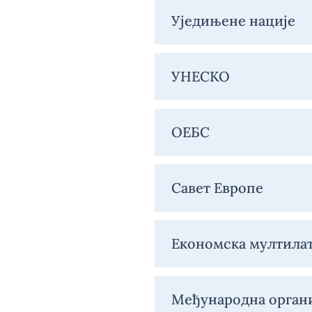
Навигација
Уједињене нације
-
Србија
у
УНЕСКО
међународним
организацијама
ОЕБС
Савет Европе
Економска мултила
Међународна орган