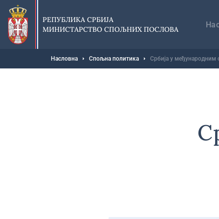
Прескочи
Гл
на
на
РЕПУБЛИКА СРБИЈА
главни
На
МИНИСТАРСТВО СПОЉНИХ ПОСЛОВА
део
садржаја
Мрвице
Насловна
Спољна политика
Србија у међународним 
С