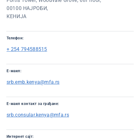
Fortis Tower, Woodvale Grove, 6th floor,
00100 НАЈРОБИ,
КЕНИЈА
Телефон:
+ 254 794588515
Е-маил:
srb.emb.kenya@mfa.rs
E-маил контaкт за грађане:
srb.consular.kenya@mfa.rs
Интернет сајт: