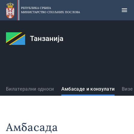
Прескочи
на
РЕПУБЛИКА СРБИЈА
МИНИСТАРСТВО СПОЉНИХ ПОСЛОВА
главни
део
садржаја
Танзанија
Државе
Билатерални односи
Амбасаде и конзулати
Визе
Амбасада