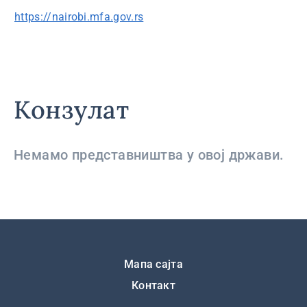
https://nairobi.mfa.gov.rs
Конзулат
Немамо представништва у овој држави.
Подножје
Мапа сајта
Контакт