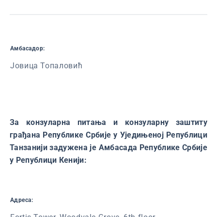
Амбасадор:
Јовица Топаловић
За конзуларна питања и конзуларну заштиту
грађана Републике Србије у Уједињеној Републици
Танзанији задужена је Амбасада Републике Србије
у Републици Кенији:
Адреса: