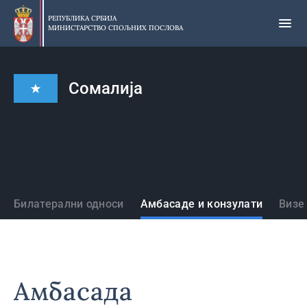
Прескочи
на
РЕПУБЛИКА СРБИЈА
МИНИСТАРСТВО СПОЉНИХ ПОСЛОВА
главни
део
садржаја
Сомалија
Државе
Билатерални односи
Амбасаде и конзулати
Визе
Амбасада