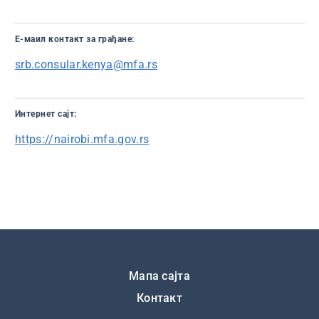
E-маил контaкт за грађане:
srb.consular.kenya@mfa.rs
Интернет сајт:
https://nairobi.mfa.gov.rs
Подножје
Мапа сајта
Контакт