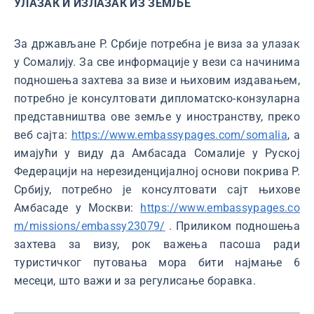
УЛАЗАК И ИЗЛАЗАК ИЗ ЗЕМЉЕ
За држављане Р. Србије потребна је виза за улазак
у Сомалију. За све информације у вези са начинима
подношења захтева за визе и њиховим издавањем,
потребно је консултовати дипломатско-конзуларна
представништва ове земље у иностранству, преко
веб сајта:
https://www.embassypages.com/somalia
, а
имајући у виду да Амбасада Сомалије у Руској
Федерацији на нерезиденцијалној основи покрива Р.
Србију, потребно је консултовати сајт њихове
Амбасаде у Москви:
https://www.embassypages.co
m/missions/embassy23079/
. Приликом подношења
захтева за визу, рок важења пасоша ради
туристичког путовања мора бити најмање 6
месеци, што важи и за регулисање боравка.