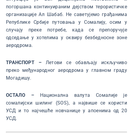
погоршана континуираним дејством терористичке
организације Ал Шабаб. Не саветујемо грађанима
Републике Србије путовања у Сомалију, осим у
случају преке потребе, када се препоручује
одседање у хотелима у оквиру безбедносне зоне
аеродрома.
ТРАНСПОРТ –
Летови се обављају искључиво
преко међународног аеродрома у главном граду
Могадишу.
ОСТАЛО –
Национална валута Сомалије је
сомалијски шилинг (SOS), а највише се користи
УСД и то најчешће новчанице у апоенима од 20
УСД.