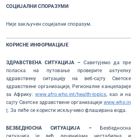
СОЦИЈАЛНИ СПОРАЗУМИ
Није закључен социјални споразум.
КОРИСНЕ ИНФОРМАЦИЈЕ
ЗДРАВСТВЕНА СИТУАЦИЈА –
Саветујемо да пре
поласка на путовање проверите актуелну
здравствену ситуацију на веб-сајту Светске
здравствене организације, Регионалне канцеларије
за Африку:
www.afro.who.int/health-topics
, као и на
сајту Светске здравствене организације
www.who.in
t
. За пиће се користи искључиво флаширана вода.
БЕЗБЕДНОСНА СИТУАЦИЈА –
Безбедносна
ситуација је већ деценијама нестабилна и