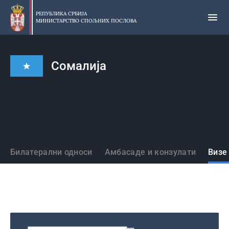
Прескочи
на
РЕПУБЛИКА СРБИЈА
МИНИСТАРСТВО СПОЉНИХ ПОСЛОВА
главни
део
садржаја
Сомалија
Државе
Билатерални односи
Амбасаде и конзулати
Визе