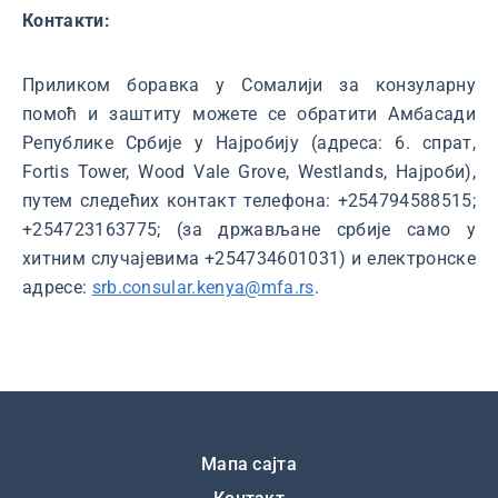
Контакти:
Приликом боравка у Сомалији за конзуларну
помоћ и заштиту можете се обратити Амбасади
Републике Србије у Најробију (адреса: 6. спрат,
Fortis Tower, Wood Vale Grove, Westlands, Најроби),
путем следећих контакт телефона: +254794588515;
+254723163775; (за држављане србије само у
хитним случајевима +254734601031) и електронскe
адресe:
srb.consular.kenya@mfa.rs
.
Подножје
Мапа сајта