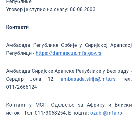
Републике.
Уговор је ступио на снагу: 06.08.2003.
Контакти
Амбасада Републике Србије у Сиријској Арапској
Републици -
https://damascus.mfa.gov.rs
Амбасада Сиријске Арапске Републике у Београду -
Сердар Јола 12,
ambasada.sirije@mts.rs
, тел.
011/2666124
Контакт у МСП: Одељење за Африку и Блиски
исток - Тел. 011/3068254, Е-пошта:
ozabi@mfa.rs