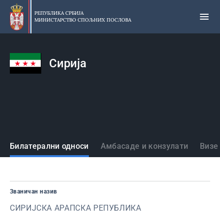
Прескочи
на
РЕПУБЛИКА СРБИЈА
МИНИСТАРСТВО СПОЉНИХ ПОСЛОВА
главни
део
садржаја
Сирија
Државе
Билатерални односи
Амбасаде и конзулати
Визе
Званичан назив
СИРИЈСКА АРАПСКА РЕПУБЛИКА