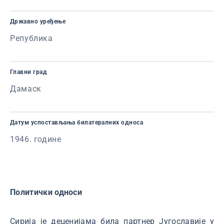
Државно уређење
Република
Главни град
Дамаск
Датум успостављања билатералних односа
1946. године
Политички односи
Сирија је деценијама била партнер Југославије у