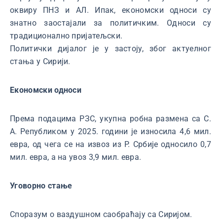
оквиру ПНЗ и АЛ. Ипак, економски односи су
знатно заостајали за политичким. Односи су
традиционално пријатељски.
Политички дијалог је у застоју, због актуелног
стања у Сирији.
Економски односи
Према подацима РЗС, укупна робна размена са С.
А. Републиком у 2025. години је износила 4,6 мил.
евра, од чега се на извоз из Р. Србије односило 0,7
мил. евра, а на увоз 3,9 мил. евра.
Уговорно стање
Споразум о ваздушном саобраћају са Сиријом.