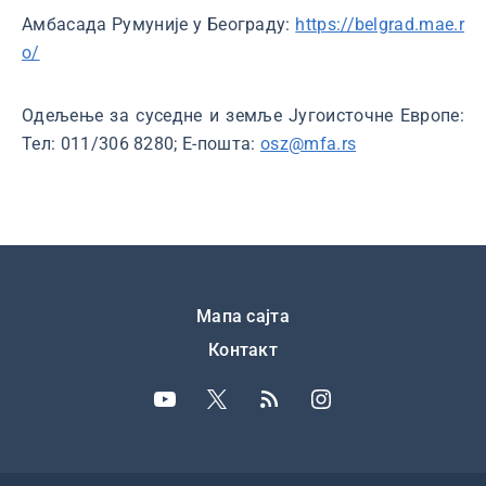
Амбасада Румуније у Београду:
https://belgrad.mae.r
o/
Одељење за суседне и земље Југоисточне Европе:
Тел: 011/306 8280; Е-пошта:
osz@mfa.rs
Подножје
Мапа сајта
Контакт