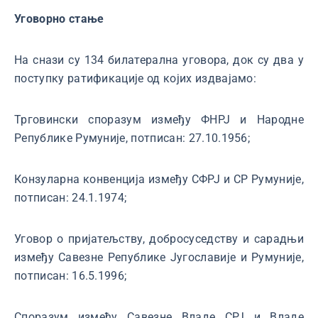
Уговорно стање
На снази су 134 билатерална уговора, док су два у
поступку ратификације од којих издвајамо:
Трговински споразум између ФНРЈ и Народне
Републике Румуније, потписан: 27.10.1956;
Конзуларна конвенција између СФРЈ и СР Румуније,
потписан: 24.1.1974;
Уговор о пријатељству, добросуседству и сарадњи
између Савезне Републике Југославије и Румуније,
потписан: 16.5.1996;
Споразум између Савезне Владе СРЈ и Владе