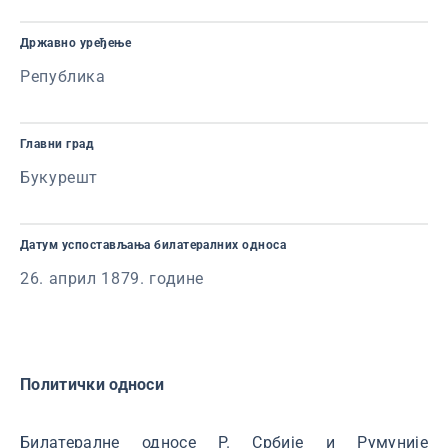
Државно уређење
Република
Главни град
Букурешт
Датум успостављања билатералних односа
26. април 1879. године
Политички односи
Билатералне односе Р. Србије и Румуније