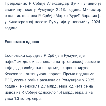
Председник Р. Србије Александар Вучић учинио је
званичну посету Румунији 2018. године. Министар
спољних послова Р. Србије Марко Ђурић боравио је
у билатералној посети Румунији у новембру 2024.
године.
Економски односи
Економска сарадња Р. Србије и Румуније је
највећим делом заснована на трговинској размени
која је, до избијања пандемије корона вируса
бележила континуиран пораст. Према подацима
РЗС, укупна робна размена са Румунијом у 2025.
години је износила 2,7 млрд. евра, од чега се на
извоз из Р. Србије односило 1,4 млрд. евра, а на
увоз 1,3 млрд. евра.