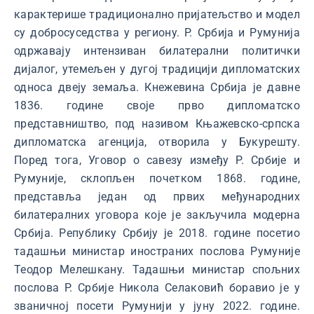
карактерише традиционално пријатељство и модел
су добросуседства у региону. Р. Србија и Румунија
одржавају интензиван билатерални политички
дијалог, утемељен у дугој традицији дипломатских
односа двеју земаља. Кнежевина Србија је давне
1836. године своје прво дипломатско
представништво, под називом Књажевско-српска
дипломатска агенција, отворила у Букурешту.
Поред тога, Уговор о савезу између Р. Србије и
Румуније, склопљен почетком 1868. године,
представља један од првих међународних
билатералних уговора које је закључила модерна
Србија. Републику Србију je 2018. године посетио
тадашњи министар иностраних послова Румуније
Теодор Мелешкану. Тадашњи министар спољних
послова Р. Србије Никола Селаковић боравио је у
званичној посети Румунији у јуну 2022. године.