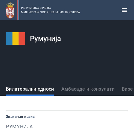
Прескочи
на
РЕПУБЛИКА СРБИЈА
МИНИСТАРСТВО СПОЉНИХ ПОСЛОВА
главни
део
садржаја
Румунија
Државе
Билатерални односи
Амбасаде и конзулати
Визе
Званичан назив
РУМУНИЈА