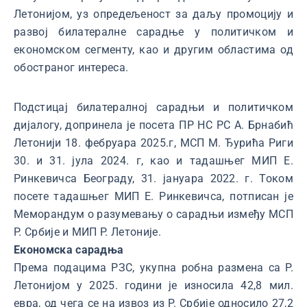
Летонијом, уз опредељеност за даљу промоцију и
развој билатералне сарадње у политичком и
економском сегменту, као и другим областима од
обостраног интереса.
Подстицај билатералној сарадњи и политичком
дијалогу, допринела је посета ПР НС РС А. Брнабић
Летонији 18. фебруара 2025.г, МСП М. Ђурића Риги
30. и 31. јула 2024. г, као и тадашњег МИП Е.
Ринкевичса Београду, 31. јануара 2022. г. Током
посете тадашњег МИП Е. Ринкевичса, потписан је
Меморандум о разумевању о сарадњи између МСП
Р. Србије и МИП Р. Летоније.
Економска сарадња
Према подацима РЗС, укупна робна размена са Р.
Летонијом у 2025. години је износила 42,8 мил.
евра, од чега се на извоз из Р. Србије односило 27,2