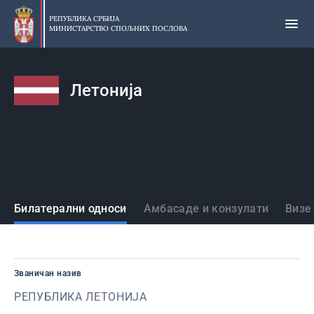
Прескочи
на
РЕПУБЛИКА СРБИЈА
МИНИСТАРСТВО СПОЉНИХ ПОСЛОВА
главни
део
садржаја
Летонија
Државе
Билатерални односи
Амбасаде и конзулати
Визе
Званичан назив
РЕПУБЛИКА ЛЕТОНИЈА