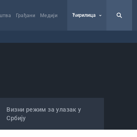
Ћирилица
штва
Грађани
Медији
Визни режим за улазак у
Србију