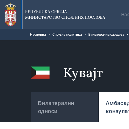
Прескочи
Гл
на
на
РЕПУБЛИКА СРБИЈА
главни
На
МИНИСТАРСТВО СПОЉНИХ ПОСЛОВА
део
садржаја
Мрвице
Насловна
Спољна политика
Билатерална сарадња
Кувајт
Државе
Билатерални
Амбасад
односи
конзула