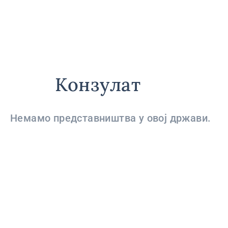
Конзулат
Немамо представништва у овој држави.