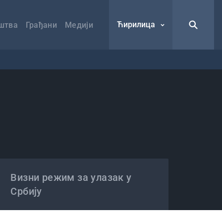
Ћирилица
штва
Грађани
Медији
Визни режим за улазак у
Србију