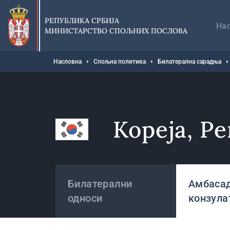
Прескочи
Гл
на
на
РЕПУБЛИКА СРБИЈА
главни
На
МИНИСТАРСТВО СПОЉНИХ ПОСЛОВА
део
садржаја
Мрвице
Насловна
Спољна политика
Билатерална сарадња
Кореја, Р
Државе
Билатерални
Амбасад
односи
конзула