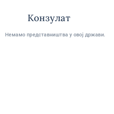
Конзулат
Немамо представништва у овој држави.