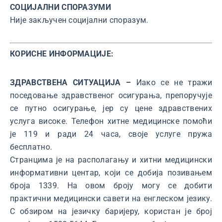
СОЦИЈАЛНИ СПОРАЗУМИ
Није закључен социјални споразум.
КОРИСНЕ ИНФОРМАЦИЈЕ:
ЗДРАВСТВЕНА СИТУАЦИЈА –
Иако се не тражи
поседовање здравственог осигурања, препоручује
се путно осигурање, јер су цене здравствених
услуга високе. Телефон хитне медицинске помоћи
је 119 и ради 24 часа, своје услуге пружа
бесплатно.
Странцима је на располагању и xитни медицински
информативни центар, који се добија позивањем
броја 1339. На овом броју могу се добити
практични медицински савети на енглеском језику.
С обзиром на језичку баријеру, користан је број