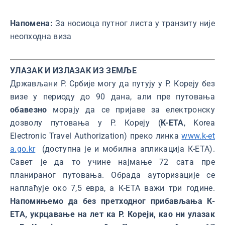
Напомена:
За носиоца путног листа у транзиту није
неопходна виза
УЛАЗАК И ИЗЛАЗАК ИЗ ЗЕМЉЕ
Држављани Р. Србије могу да путују у Р. Кореју без
визе у периоду до 90 дана, али пре путовања
обавезно
морају да се пријаве за електронску
дозволу путовања у Р. Кореју (
К-ЕТА
, Korea
Electronic Travel Authorization) преко линка
www.k-et
a.go.kr
(доступна је и мобилна апликација К-ЕТА).
Савет је да то учине најмање 72 сата пре
планираног путовања. Обрада ауторизације се
наплаћује око 7,5 евра, а К-ЕТА важи три године.
Напомињемо да без претходног прибављања К-
ЕТА, укрцавање на лет ка Р. Кореји, као ни улазак