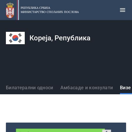
Прескочи
на
РЕПУБЛИКА СРБИЈА
МИНИСТАРСТВО СПОЉНИХ ПОСЛОВА
главни
део
садржаја
Кореја, Република
Државе
Билатерални односи
Амбасаде и конзулати
Визе