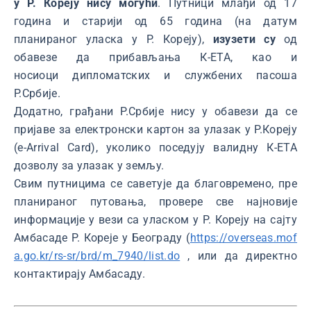
у Р. Кореју нису могући
. Путници млађи од 17
година и старији од 65 година (на датум
планираног уласка у Р. Кореју),
изузети су
од
обавезе да прибављања К-ЕТА, као и
носиоци дипломатских и службених пасоша
Р.Србије.
Додатно, грађани Р.Србије нису у обавези да се
пријаве за електронски картон за улазак у Р.Кореју
(e-Arrival Card), уколико поседују валидну К-ETA
дозволу за улазак у земљу.
Свим путницима се саветује да благовремено, пре
планираног путовања, провере све најновије
информације у вези са уласком у Р. Кореју на сајту
Амбасаде Р. Кореје у Београду (
https://overseas.mof
a.go.kr/rs-sr/brd/m_7940/list.do
, или да директно
контактирају Амбасаду.