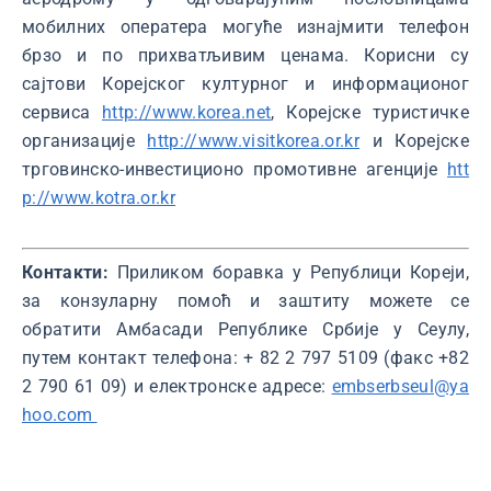
мобилних оператера могуће изнајмити телефон
брзо и по прихватљивим ценама. Корисни су
сајтови Корејског културног и информационог
сервиса
http://www.korea.net
, Корејске туристичке
организације
http://www.visitkorea.or.kr
и Корејске
трговинско-инвестиционо промотивне агенције
htt
p://www.kotra.or.kr
Контакти:
Приликом боравка у Републици Кореји,
за конзуларну помоћ и заштиту можете се
обратити Амбасади Републике Србије у Сеулу,
путем контакт телефона: + 82 2 797 5109 (факс +82
2 790 61 09) и електронске адресе:
embserbseul@ya
hoo.com