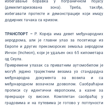
избегавање боравка у пограничном појасу
(демилитаризована зона). Треба, такође,
избегавати протесте и демонстрације који имају
додирних тачака са кризом.
ТРАНСПОРТ –
Р. Кореја има девет међународних
аеродрома, али је главни улаз за посетиоце из
Европе и других прекоморских земаља аеродром
Инчон (Incheon), који је удаљен око 65 километара
од Сеула.
Привремени улазак са приватним аутомобилом је
могућ једино трајектним везама уз стандардна
међународна документа за возила и cа
међународном возачком дозволом. Саобраћајни
прописи су идентични европским, а казне за
прекршаје су високе. Комплетан саобраћај у
градовима и на путевима је готово у потпуности