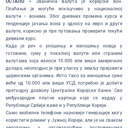
ОСТАЛО –
Званична валута је корејски вон.
Плаћање је могуће искључиво у националној
валути – вонима. Због дневних промена курса и
тенденције јачања вона у односу на евро и друге
валуте, корисно је пре путовања проверити текући
девизни курс.
Када је реч о уношењу и изношењу новца у
готовини, суму у локалној валути или страним
валутама која износи 10.000 или више америчких
долара, неопходно је при уласку у земљу пријавити
царинским органима. Исто тако за изношење суме
веће од 10.000 или више УСД потребно је добити
претходну дозволу Централне Корејске банке. Све
међународне платне картице које се издају у
Републици Србији важе и у Републици Кореји.
Само мобилни телефони најновије генерације могу
користити роминг у Јужној Кореји, али је на сваком
аеродрому у одговарајућим пословницама