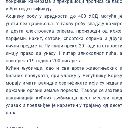
покривен камерама и прекршиоци прописа се лако
и брзо идентификују.
Акцизну робу у вредности до 400 УСД могуће је
унети без царињења. У такву робу спадају камере
и друга електронска опрема, производи од коже,
парфеми, накит, сатови, спортска опрема и други
лични предмети. Путници преко 20 година старости
имају право да унесу 1 литар алкохолног пића, а
они преко 19 година 200 цигарета.
Кућни љубимци, као и све врсте животињских и
биљних продуката, при уласку у Републику Кореју
морају имати валидне сертификате које су издали
државни органи земље порекла. Такође се захтева
вакцинација кућних љубимаца шест месеци пред
улазак и предвиђен је карантин у трајању од десет
дана.