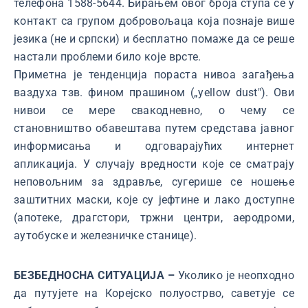
телефона 1588-5644. Бирањем овог броја ступа се у
контакт са групом добровољаца која познаје више
језика (не и српски) и бесплатно помаже да се реше
настали проблеми било које врсте.
Приметна је тенденција пораста нивоа загађења
ваздуха тзв. фином прашином („yellow dust"). Ови
нивои се мере свакодневно, о чему се
становништво обавештава путем средстава јавног
информисања и одговарајућих интернет
апликација. У случају вредности које се сматрају
неповољним за здравље, сугерише се ношење
заштитних маски, које су јефтине и лако доступне
(апотеке, драгстори, тржни центри, аеродроми,
аутобуске и железничке станице).
БЕЗБЕДНОСНА СИТУАЦИЈА –
Уколико је неопходно
да путујете на Корејско полуострво, саветује се