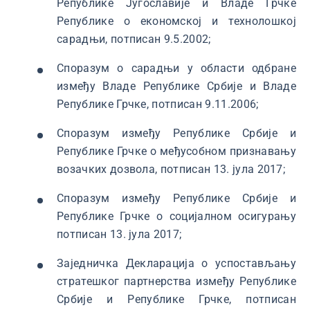
Републике Југославије и Владе Грчке
Републике о економској и технолошкој
сарадњи, потписан 9.5.2002;
Споразум о сарадњи у области одбране
између Владе Републике Србије и Владе
Републике Грчке, потписан 9.11.2006;
Споразум између Републике Србије и
Републике Грчке о међусобном признавању
возачких дозвола, потписан 13. јула 2017;
Споразум између Републике Србије и
Републике Грчке о социјалном осигурању
потписан 13. јула 2017;
Заједничка Декларација о успостављању
стратешког партнерства између Републике
Србије и Републике Грчке, потписан