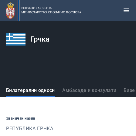
Прескочи
на
РЕПУБЛИКА СРБИЈА
МИНИСТАРСТВО СПОЉНИХ ПОСЛОВА
главни
део
садржаја
Грчка
Државе
Билатерални односи
Амбасаде и конзулати
Визе
Званичан назив
РЕПУБЛИКА ГРЧКА