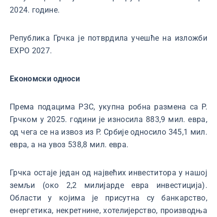
2024. године.
Република Грчка је потврдила учешће на изложби
EXPO 2027.
Економски односи
Према подацима РЗС, укупна робна размена са Р.
Грчком у 2025. години је износила 883,9 мил. евра,
од чега се на извоз из Р. Србије односило 345,1 мил.
евра, а на увоз 538,8 мил. евра.
Грчка остаје један од највећих инвеститора у нашој
земљи (око 2,2 милијарде евра инвестиција).
Области у којима је присутна су банкарство,
енергетика, некретнине, хотелијерство, производња