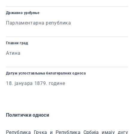
Државно уређење
Парламентарна република
Главни град
Атина
Датум успостављања билатералних односа
18. јануара 1879. године
Политички односи
Република Грчка и Република Србија имају дугу