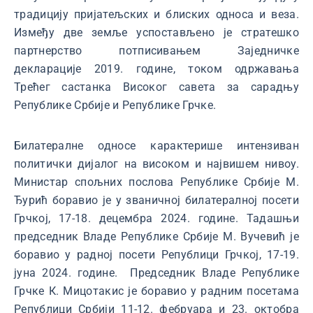
традицију пријатељских и блиских односа и веза.
Између две земље успостављено је стратешко
партнерство потписивањем Заједничке
декларације 2019. године, током одржавања
Трећег састанка Високог савета за сарадњу
Републике Србије и Републике Грчке.
Билатералне односе карактерише интензиван
политички дијалог на високом и највишем нивоу.
Министар спољних послова Републике Србије М.
Ђурић боравио је у званичној билатералној посети
Грчкој, 17-18. децембра 2024. године. Тадашњи
председник Владе Републике Србије М. Вучевић је
боравио у радној посети Републици Грчкој, 17-19.
јуна 2024. године. Председник Владе Републике
Грчке К. Мицотакис је боравио у радним посетама
Републици Србији 11-12. фебруара и 23. октобра