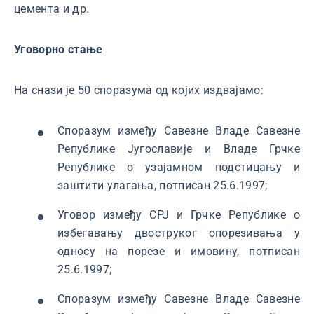
цемента и др.
Уговорно стање
На снази је 50 споразума од којих издвајамо:
Споразум између Савезне Владе Савезне
Републике Југославије и Владе Грчке
Републике о узајамном подстицању и
заштити улагања, потписан 25.6.1997;
Уговор између СРЈ и Грчке Републике о
избегавању двоструког опорезивања у
односу на порезе и имовину, потписан
25.6.1997;
Споразум између Савезне Владе Савезне