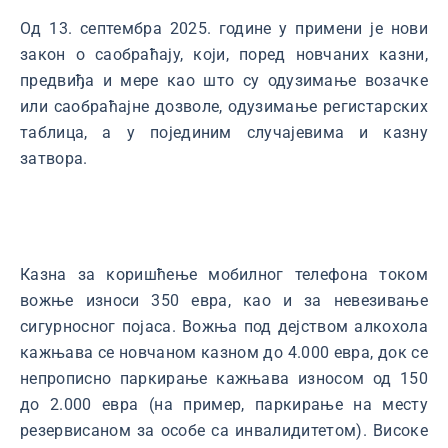
Од 13. септембра 2025. године у примени је нови
закон о саобраћају, који, поред новчаних казни,
предвиђа и мере као што су одузимање возачке
или саобраћајне дозволе, одузимање регистарских
таблица, а у појединим случајевима и казну
затвора.
Казна за коришћење мобилног телефона током
вожње износи 350 евра, као и за невезивање
сигурносног појаса. Вожња под дејством алкохола
кажњава се новчаном казном до 4.000 евра, док се
непрописно паркирање кажњава износом од 150
до 2.000 евра (на пример, паркирање на месту
резервисаном за особе са инвалидитетом). Високе