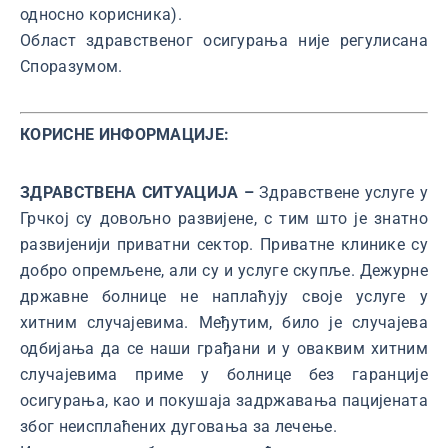
односно корисника).
Област здравственог осигурања није регулисана
Споразумом.
КОРИСНЕ ИНФОРМАЦИЈЕ:
ЗДРАВСТВЕНА СИТУАЦИЈА –
Здравствене услуге у
Грчкој су довољно развијене, с тим што је знатно
развијенији приватни сектор. Приватне клинике су
добро опремљене, али су и услуге скупље. Дежурне
државне болнице не наплаћују своје услуге у
хитним случајевима. Међутим, било је случајева
одбијања да се наши грађани и у оваквим хитним
случајевима приме у болнице без гаранције
осигурања, као и покушаја задржавања пацијената
због неисплаћених дуговања за лечење.