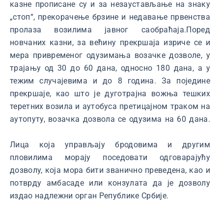
казне прописане су и за незаустављање на знаку
„стоп“, прекорачење брзине и недавање првенства
пролаза возилима јавног саобраћаја.Поред
новчаних казни, за већину прекршаја изриче се и
мера привременог одузимања возачке дозволе, у
трајању од 30 до 60 дана, односно 180 дана, а у
тежим случајевима и до 8 година. За поједине
прекршаје, као што је дуготрајна вожња тешких
теретних возила и аутобуса претицајном траком на
аутопуту, возачка дозвола се одузима на 60 дана.
Лица која управљају бродовима и другим
пловилима морају поседовати одговарајућу
дозволу, која мора бити званично преведена, као и
потврду амбасаде или конзулата да је дозволу
издао надлежни орган Републике Србије.