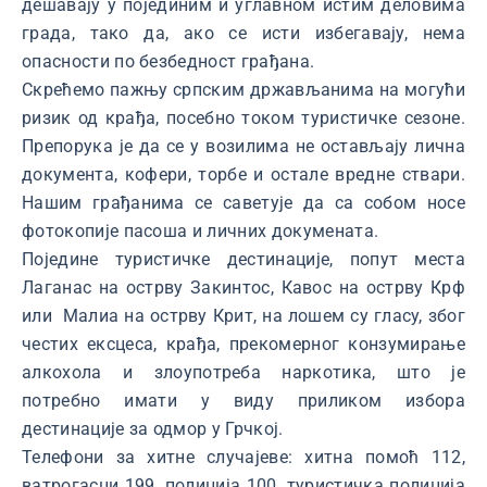
дешавају у појединим и углавном истим деловима
града, тако да, ако се исти избегавају, нема
опасности по безбедност грађана.
Скрећемо пажњу српским држављанима на могући
ризик од крађа, посебно током туристичке сезоне.
Препорука је да се у возилима не остављају лична
документа, кофери, торбе и остале вредне ствари.
Нашим грађанима се саветује да са собом носе
фотокопије пасоша и личних докумената.
Поједине туристичке дестинације, попут места
Лаганас на острву Закинтос, Кавос на острву Крф
или Малиа на острву Крит, на лошем су гласу, због
честих ексцеса, крађа, прекомерног конзумирање
алкохола и злоупотреба наркотика, што је
потребно имати у виду приликом избора
дестинације за одмор у Грчкој.
Телефони за хитне случајеве: хитна помоћ 112,
ватрогасци 199, полиција 100, туристичка полиција