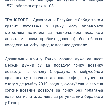
1571, обалска стража 108.
ТРАНСПОРТ –
Држављани Републике Србије током
краћих путовања у Грчку могу управљати
моторним возилом са националном возачком
дозволом (осим пробних дозвола), без обавезе
поседовања међународне возачке дозволе.
Држављани који у Грчкој бораве дуже од шест
месеци дужни су да поседују грчку возачку
дозволу. На основу Споразума о међусобном
признавању возачких дозвола, који је ступио на
снагу у децембру 2019. године, омогућена је замена
српске возачке дозволе за грчку без полагања
возачког испита, за лица са регулисаним боравком
у Грчкој.