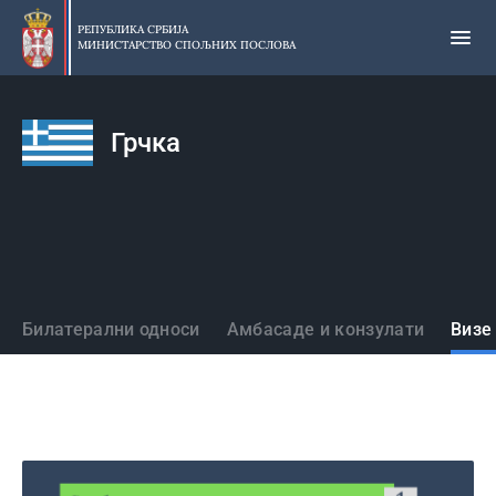
Прескочи
на
РЕПУБЛИКА СРБИЈА
МИНИСТАРСТВО СПОЉНИХ ПОСЛОВА
главни
део
садржаја
Грчка
Државе
Билатерални односи
Амбасаде и конзулати
Визе