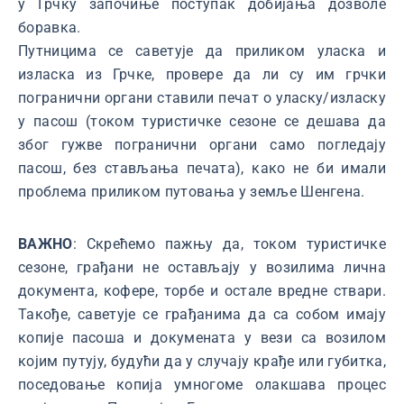
у Грчку започиње поступак добијања дозволе
боравка.
Путницима се саветује да приликом уласка и
изласка из Грчке, провере да ли су им грчки
погранични органи ставили печат о уласку/изласку
у пасош (током туристичке сезоне се дешава да
због гужве погранични органи само погледају
пасош, без стављања печата), како не би имали
проблема приликом путовања у земље Шенгена.
ВАЖНО
: Скрећемо пажњу да, током туристичке
сезоне, грађани не остављају у возилима лична
документа, кофере, торбе и остале вредне ствари.
Такође, саветује се грађанима да са собом имају
копије пасоша и докумената у вези са возилом
којим путују, будући да у случају крађе или губитка,
поседовање копија умногоме олакшава процес