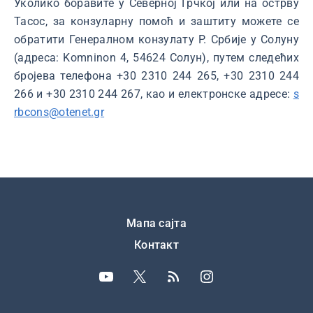
Уколико боравите у Северној Грчкој или на острву
Тасос, за конзуларну помоћ и заштиту можете се
обратити Генералном конзулату Р. Србије у Солуну
(адреса: Komninon 4, 54624 Солун), путем следећих
бројева телефона +30 2310 244 265, +30 2310 244
266 и +30 2310 244 267, као и електронске адресе:
s
rbcons@otenet.gr
Подножје
Мапа сајта
Контакт