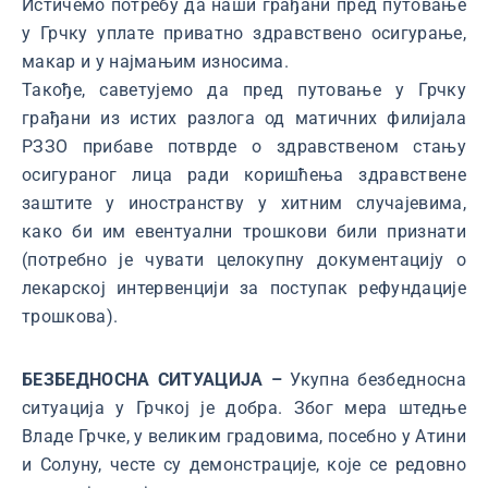
Истичемо потребу да наши грађани пред путовање
у Грчку уплате приватно здравствено осигурање,
макар и у најмањим износима.
Такође, саветујемо да пред путовање у Грчку
грађани из истих разлога од матичних филијала
РЗЗО прибаве потврде о здравственом стању
осигураног лица ради коришћења здравствене
заштите у иностранству у хитним случајевима,
како би им евентуални трошкови били признати
(потребно је чувати целокупну документацију о
лекарској интервенцији за поступак рефундације
трошкова).
БЕЗБЕДНОСНА СИТУАЦИЈА –
Укупна безбедносна
ситуација у Грчкој је добра. Због мера штедње
Владе Грчке, у великим градовима, посебно у Атини
и Солуну, честе су демонстрације, које се редовно