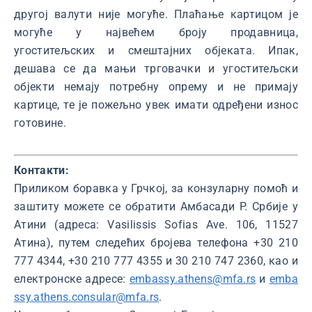
другој валути није могуће. Плаћање картицом је
могуће у највећем броју продавница,
угоститељских и смештајних објеката. Ипак,
дешава се да мањи трговачки и угоститељски
објекти немају потребну опрему и не примају
картице, те је пожељно увек имати одређени износ
готовине.
Контакти:
Приликом боравка у Грчкој, за конзуларну помоћ и
заштиту можете се обратити Амбасади Р. Србије у
Атини (адреса: Vasilissis Sofias Ave. 106, 11527
Атина), путем следећих бројева телефона +30 210
777 4344, +30 210 777 4355 и 30 210 747 2360, као и
електронске адресе:
embassy.athens@mfa.rs
и
emba
ssy.athens.consular@mfa.rs
.