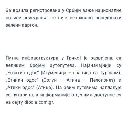
За возила регистрована у Србији важе националне
полисе осигурања, те није неопходно поседовати
зелени картон.
Путна инфраструктура у Грчкој је развијена, са
великим бројем аутопутева. Најзначајнији су
„Егнатиа одос“ (Игуменица – граница са Турском),
„Етники одос“ (Солун – Атина – Пелопонез) и
„Атики одос“ (Атика). На овим путевима наплаћује
се путарина, а информације о ценама доступне су
на сајту diodia.com.gr.