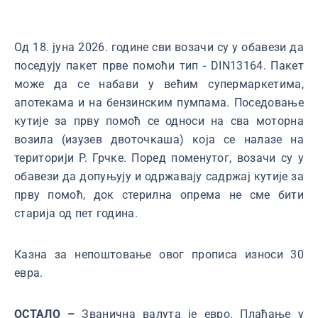
Од 18. јуна 2026. године сви возачи су у обавези да
поседују пакет прве помоћи тип - DIN13164. Пакет
може да се набави у већим супермаркетима,
апотекама и на бензинским пумпама. Поседовање
кутије за прву помоћ се односи на сва моторна
возила (изузев двоточкаша) која се налазе на
територији Р. Грчке. Поред поменутог, возачи су у
обавези да допуњују и одржавају садржај кутије за
прву помоћ, док стерилна опрема не сме бити
старија од пет година.
Казна за непоштовање овог прописа износи 30
евра.
ОСТАЛО –
Званична валута је евро. Плаћање у