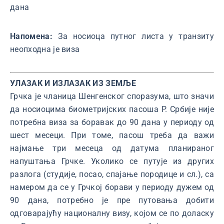
дана
Напомена:
За носиоца путног листа у транзиту
неопходна је виза
УЛАЗАК И ИЗЛАЗАК ИЗ ЗЕМЉЕ
Грчка је чланица Шенгенског споразума, што значи
да носиоцима биометријских пасоша Р. Србије није
потребна виза за боравак до 90 дана у периоду од
шест месеци. При томе, пасош треба да важи
најмање три месеца од датума планираног
напуштања Грчке. Уколико се путује из других
разлога (студије, посао, спајање породице и сл.), са
намером да се у Грчкој борави у периоду дужем од
90 дана, потребно је пре путовања добити
одговарајућу националну визу, којом се по доласку