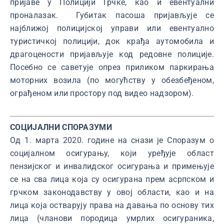
пријаве у Полицији Грчке, као и евентуални
проналазак. Губитак пасоша пријављује се
најближој полицијској управи или евентуално
туристичкој полицији, док крађа аутомобила и
драгоцености пријављује код редовне полиције.
Посебно се саветује опрез приликом паркирања
моторних возила (по могућству у обезбеђеном,
ограђеном или простору под видео надзором).
СОЦИЈАЛНИ СПОРАЗУМИ
Од 1. марта 2020. године на снази је Споразум о
социјалном осигурању, који уређује област
пензијског и инвалидског осигурања и примењује
се на сва лица која су осигурана прем асрпском и
грчком законодавству у овој области, као и на
лица која остварују права на давања по основу тих
лица (чланови породица умрлих осигураника,