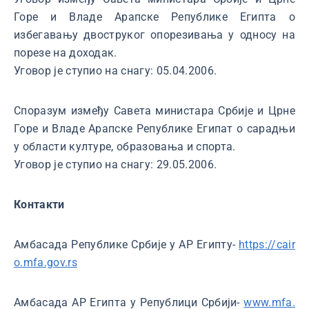
Горе и Владе Арапске Републике Египта о
избегавању двоструког опорезивања у односу на
порезе на доходак.
Уговор је ступио на снагу: 05.04.2006.
Споразум између Савета министара Србије и Црне
Горе и Владе Арапске Републике Египат о сарадњи
у области културе, образовања и спорта.
Уговор је ступио на снагу: 29.05.2006.
Контакти
Амбасада Републике Србије у АР Египту-
https://cair
o.mfa.gov.rs
Амбасада АР Египта у Републици Србији-
www.mfa.