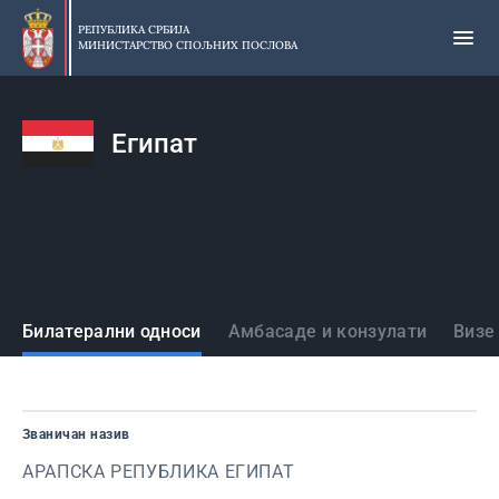
Прескочи
на
РЕПУБЛИКА СРБИЈА
МИНИСТАРСТВО СПОЉНИХ ПОСЛОВА
главни
део
садржаја
Египат
Државе
Билатерални односи
Амбасаде и конзулати
Визе
Званичан назив
АРАПСКА РЕПУБЛИКА ЕГИПАТ