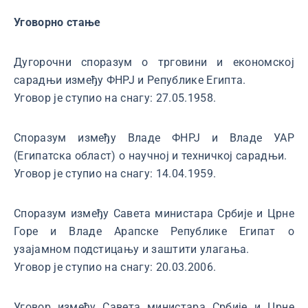
Уговорно стање
Дугорочни споразум о трговини и економској
сарадњи између ФНРЈ и Републике Египта.
Уговор је ступио на снагу: 27.05.1958.
Споразум између Владе ФНРЈ и Владе УАР
(Египатска област) о научној и техничкој сарадњи.
Уговор је ступио на снагу: 14.04.1959.
Споразум између Савета министара Србије и Црне
Горе и Владе Арапске Републике Египат о
узајамном подстицању и заштити улагања.
Уговор је ступио на снагу: 20.03.2006.
Уговор између Савета министара Србије и Црне