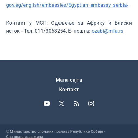
gov.eg/english/embassies/Egyptian_embassy_serbia-
Контакт у МСП: Одељење за Африку и Блиски
исток - Тел. 011/3068254, Е- пошта:
ozabi@mfa.rs
Подножје
Мапа сајта
Контакт
© Министарство спољних послова Републике Србије -
Сва права задржана