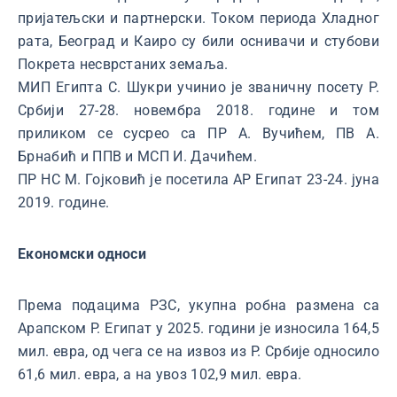
пријатељски и партнерски. Током периода Хладног
рата, Београд и Каиро су били оснивачи и стубови
Покрета несврстаних земаља.
МИП Египта С. Шукри учинио је званичну посету Р.
Србији 27-28. новембра 2018. године и том
приликом се сусрео са ПР А. Вучићем, ПВ А.
Брнабић и ППВ и МСП И. Дачићем.
ПР НС М. Гојковић је посетила АР Египат 23-24. јуна
2019. године.
Економски односи
Према подацима РЗС, укупна робна размена са
Арапском Р. Египат у 2025. години је износила 164,5
мил. евра, од чега се на извоз из Р. Србије односило
61,6 мил. евра, а на увоз 102,9 мил. евра.