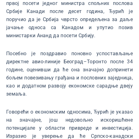
првој посети једног министра спољних послова
Србије Канади после десет година, Ђурић је
поручио да је Србија чврсто опредељена за даље
јачање односа са Канадом и упутио позив
министарки Ананд да посети Србију.
Посебно је поздравио поновно успостављање
директне авио-линије Београд–Торонто после 34
године, оценивши да ће она значајно допринети
бољем повезивању грађана и пословних заједница,
као и додатном развоју економске сарадње двеју
земаља.
Говорећи о економским односима, Ђурић је указао
на значајне, још недовољно искоришћене
потенцијале у области привреде и инвестиција.
Изразио је уверење да ће Српско-канадски