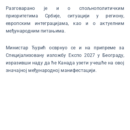
Разговарано је и о спољнополитичким
приоритетима Србије, ситуацији у региону,
европским интеграцијама, као и о актуелним
међународним питањима.
Министар Ђурић осврнуо се и на припреме за
Специјализовану изложбу Експо 2027 у Београду,
изразивши наду да ће Канада узети учешће на овој
значајној међународној манифестацији.