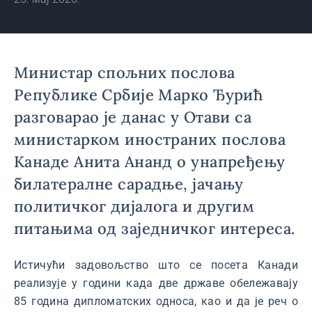
Министар спољних послова
Републике Србије Марко Ђурић
разговарао је данас у Отави са
министарком иностраних послова
Канаде Анита Ананд о унапређењу
билатералне сарадње, јачању
политичког дијалога и другим
питањима од заједничког интереса.
Истичући задовољство што се посета Канади
реализује у години када две државе обележавају
85 година дипломатских односа, као и да је реч о