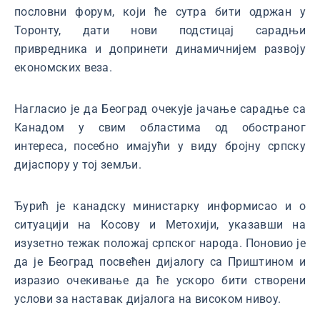
пословни форум, који ће сутра бити одржан у
Торонту, дати нови подстицај сарадњи
привредника и допринети динамичнијем развоју
економских веза.
Нагласио је да Београд очекује јачање сарадње са
Канадом у свим областима од обостраног
интереса, посебно имајући у виду бројну српску
дијаспору у тој земљи.
Ђурић је канадску министарку информисао и о
ситуацији на Косову и Метохији, указавши на
изузетно тежак положај српског народа. Поновио је
да је Београд посвећен дијалогу са Приштином и
изразио очекивање да ће ускоро бити створени
услови за наставак дијалога на високом нивоу.