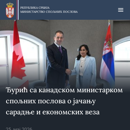
Прескочи
на
РЕПУБЛИКА СРБИЈА
МИНИСТАРСТВО СПОЉНИХ ПОСЛОВА
главни
део
садржаја
Ђурић са канадском министарком
спољних послова о јачању
сарадње и економских веза
25. мај 2026.