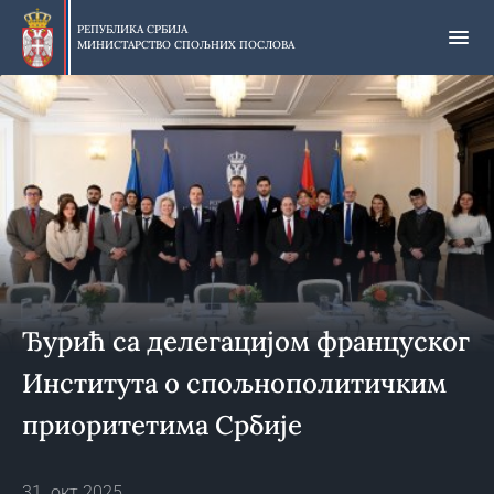
Прескочи
на
РЕПУБЛИКА СРБИЈА
МИНИСТАРСТВО СПОЉНИХ ПОСЛОВА
главни
део
садржаја
Ђурић са делегацијом француског
Института о спољнополитичким
приоритетима Србије
31. окт 2025.