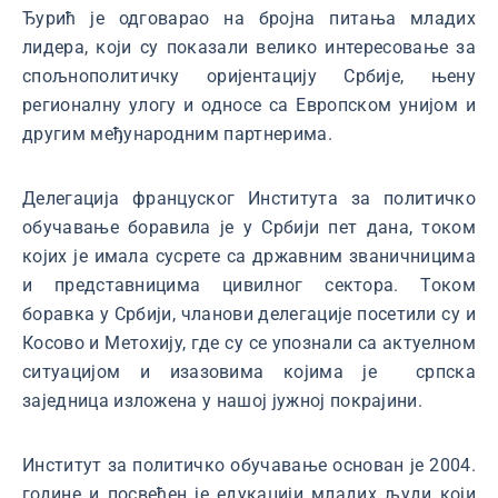
Ђурић је одговарао на бројна питања младих
лидера, који су показали велико интересовање за
спољнополитичку оријентацију Србије, њену
регионалну улогу и односе са Европском унијом и
другим међународним партнерима.
Делегација француског Института за политичко
обучавање боравила је у Србији пет дана, током
којих је имала сусрете са државним званичницима
и представницима цивилног сектора. Током
боравка у Србији, чланови делегације посетили су и
Косово и Метохију, где су се упознали са актуелном
ситуацијом и изазовима којима је српска
заједница изложена у нашој јужној покрајини.
Институт за политичко обучавање основан је 2004.
године и посвећен је едукацији младих људи који