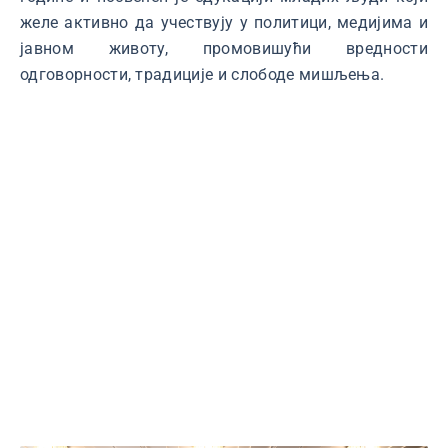
желе активно да учествују у политици, медијима и
јавном животу, промовишући вредности
одговорности, традиције и слободе мишљења.