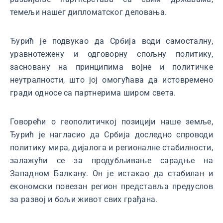
темељи нашег дипломатског деловања.
Ђурић је подвукао да Србија води самосталну,
уравнотежену и одговорну спољну политику,
засновану на принципима војне и политичке
неутралности, што јој омогућава да истовремено
гради односе са партнерима широм света.
Говорећи о геополитичкој позицији наше земље,
Ђурић је нагласио да Србија доследно спроводи
политику мира, дијалога и регионалне стабилности,
залажући се за продубљивање сарадње на
Западном Балкану. Он је истакао да стабилан и
економски повезан регион представља предуслов
за развој и бољи живот свих грађана.