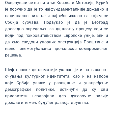
Осврнувши се на питање Косова и Метохије, Ђурић
је поручио да је то најфундаменталније државно и
национално питање и највећи изазов са којим се
Србија суочава. Подвукао је да је Београд
доследно опредељен за дијалог у процесу који се
води под покровитељством Европске уније, али и
да смо сведоци упорних опструкција Приштине и
њеног онемогућавања проналаска компромисног
решења.
Шеф српске дипломатије указао је и на важност
очувања културног идентитета, као и на напоре
које Србија улаже у развијање и унапређење
демографске политике, истичући да су ови
приоритети неодвојиви део дугорочне визије
државе и темељ будућег развоја друштва.