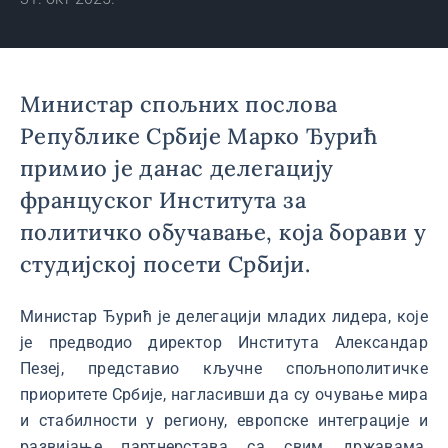
Министар спољних послова
Републике Србије Марко Ђурић
примио је данас делегацију
француског Института за
политичко обучавање, која борави у
студијској посети Србији.
Министар Ђурић је делегацији младих лидера, које
је предводио директор Института Александар
Пезеј, представио кључне спољнополитичке
приоритете Србије, нагласивши да су очување мира
и стабилности у региону, европске интеграције и
развијање партнерстава са свим државама,