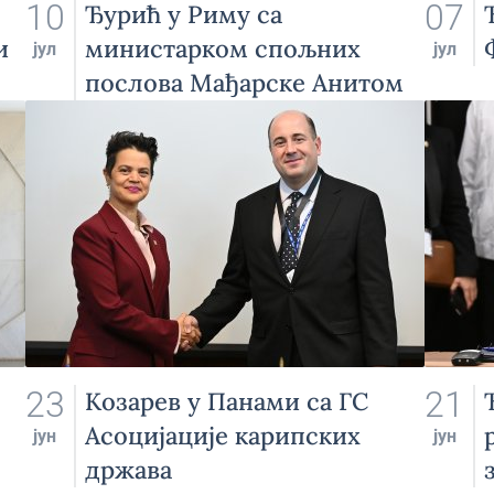
10
07
Ђурић у Риму са
и
министарком спољних
јул
јул
послова Мађарске Анитом
Орбан
23
21
Козарев у Панами са ГС
Асоцијације карипских
јун
јун
држава