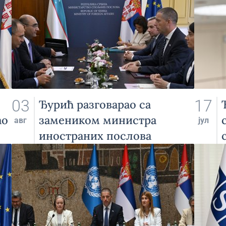
03
17
Ђурић разговарао са
ао
замеником министра
авг
јул
иностраних послова
Узбекистана о даљем
унапређењу билатералних
односа