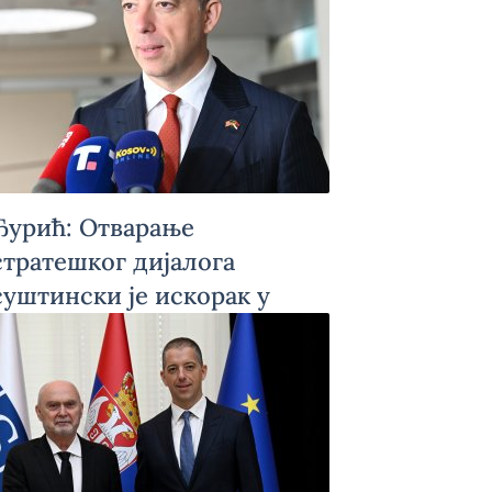
Ђурић: Отварање
стратешког дијалога
суштински је искорак у
односима Србије и САД