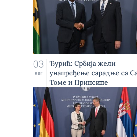
03
Ђурић: Србија жели
унапређење сарадње са С
авг
Томе и Принсипе