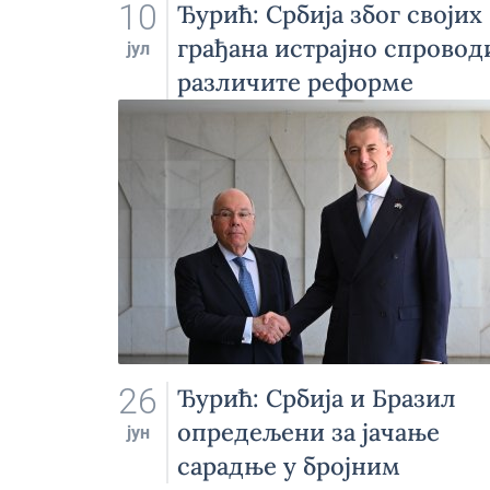
10
Ђурић: Србија због својих
грађана истрајно спровод
јул
различите реформе
26
Ђурић: Србија и Бразил
опредељени за јачање
јун
сарадње у бројним