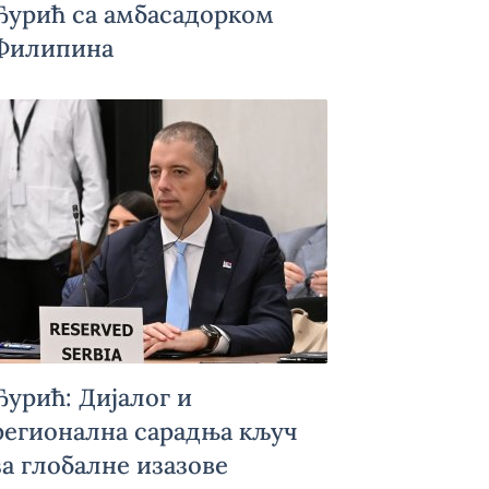
Ђурић са амбасадорком
Филипина
Ђурић: Дијалог и
регионална сарадња кључ
за глобалне изазове