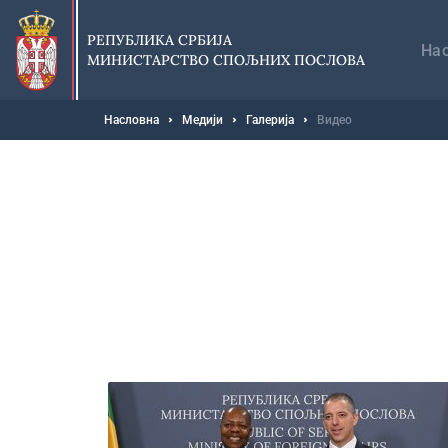
Прескочи
Гл
на
на
РЕПУБЛИКА СРБИЈА
главни
На
МИНИСТАРСТВО СПОЉНИХ ПОСЛОВА
део
садржаја
Мрвице
Насловна
Медији
Галерија
Видео