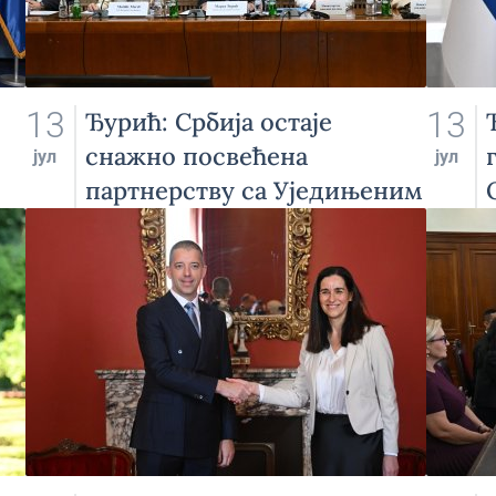
13
13
Ђурић: Србија остаје
снажно посвећена
јул
јул
партнерству са Уједињеним
нацијама