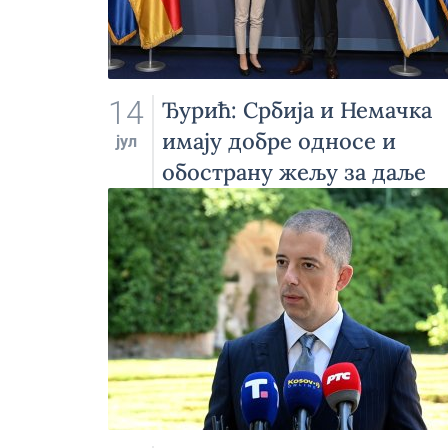
14
Ђурић: Србија и Немачка
имају добре односе и
јул
обострану жељу за даље
унапређење сарадње