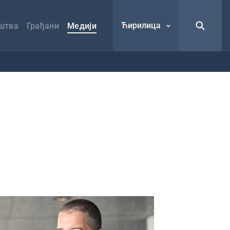
Ћирилица
штва
Грађани
Медији