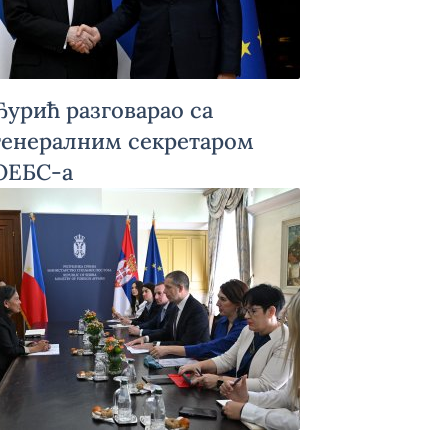
Ђурић разговарао са
генералним секретаром
ОЕБС-а