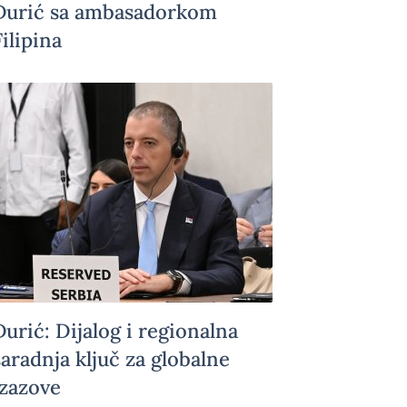
Đurić sa ambasadorkom
Filipina
Đurić: Dijalog i regionalna
saradnja ključ za globalne
izazove