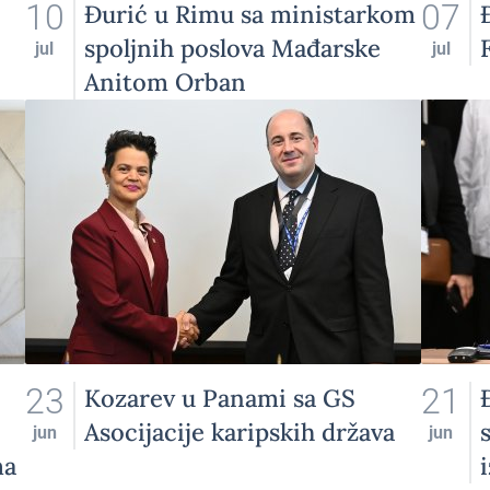
10
07
Đurić u Rimu sa ministarkom
spoljnih poslova Mađarske
jul
jul
Anitom Orban
23
21
Kozarev u Panami sa GS
Asocijacije karipskih država
jun
jun
ma