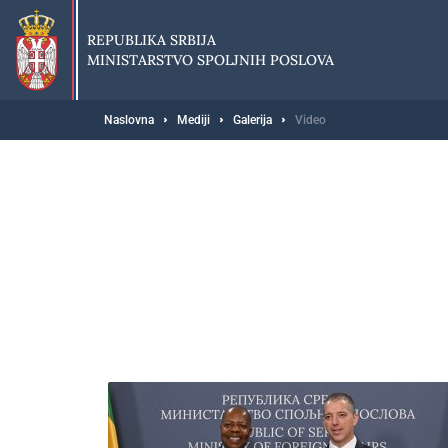
Preskoči
na
REPUBLIKA SRBIJA
glavni
MINISTARSTVO SPOLJNIH POSLOVA
deo
sadržaja
Breadcrumb
Naslovna
Mediji
Galerija
Video