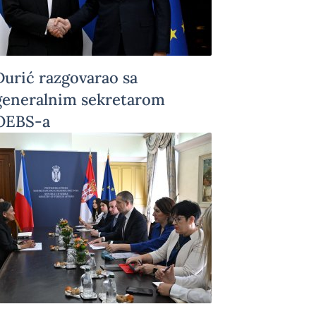
Đurić razgovarao sa
generalnim sekretarom
OEBS-a