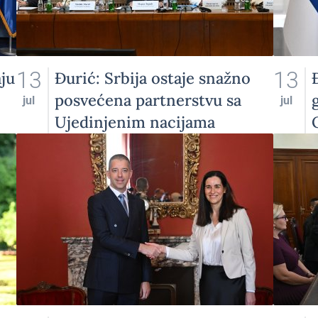
13
13
ju
Đurić: Srbija ostaje snažno
posvećena partnerstvu sa
jul
jul
Ujedinjenim nacijama