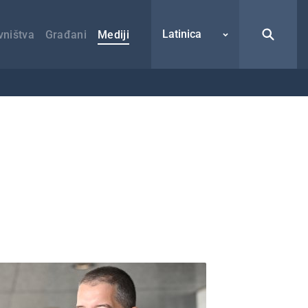
Latinica
vništva
Građani
Mediji