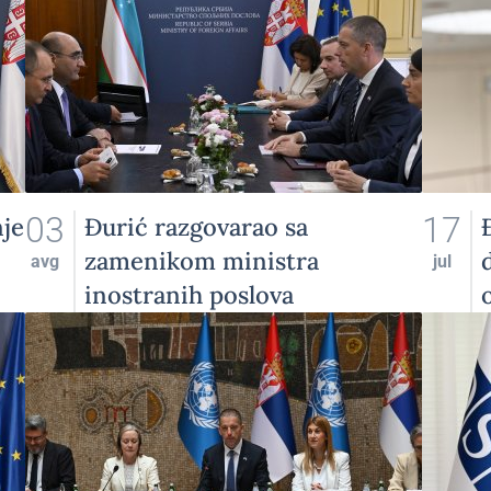
03
17
nje
Đurić razgovarao sa
zamenikom ministra
avg
jul
inostranih poslova
Uzbekistana o daljem
unapređenju bilateralnih
odnosa