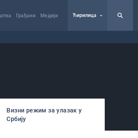
Ћирилица
штва
Грађани
Медији
Визни режим за улазак у
Србију