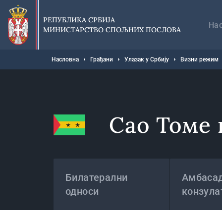
Прескочи
Гл
на
на
РЕПУБЛИКА СРБИЈА
главни
На
МИНИСТАРСТВО СПОЉНИХ ПОСЛОВА
део
садржаја
Мрвице
Насловна
Грађани
Улазак у Србију
Визни режим
Сао Томе
Државе
Билатерални
Амбасад
односи
конзула