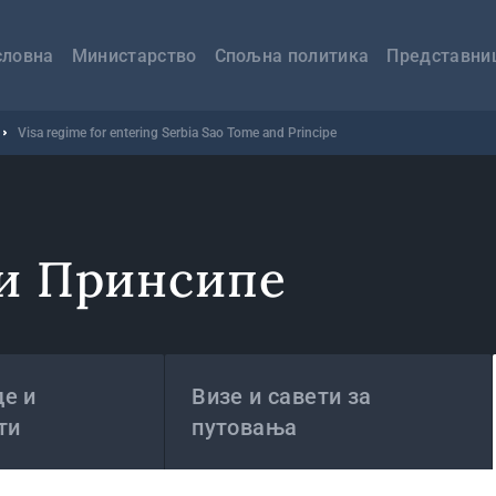
авна
вигација
словна
Министарство
Спољна политика
Представни
Visa regime for entering Serbia Sao Tome and Principe
 и Принсипе
е и
Визе и савети за
ти
путовања