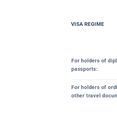
VISA REGIME
For holders of dip
passports:
For holders of or
other travel docu