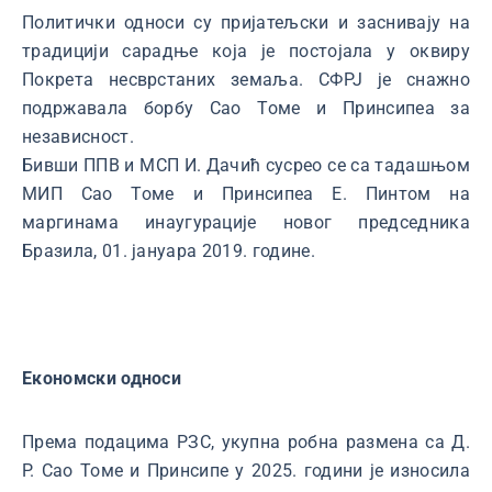
Политички односи су пријатељски и заснивају на
традицији сарадње која је постојала у оквиру
Покрета несврстаних земаља. СФРЈ је снажно
подржавала борбу Сао Томе и Принсипеа за
независност.
Бивши ППВ и МСП И. Дачић сусрео се са тадашњом
МИП Сао Томе и Принсипеа Е. Пинтом на
маргинама инаугурације новог председника
Бразила, 01. јануара 2019. године.
Економски односи
Према подацима РЗС, укупна робна размена са Д.
Р. Сао Томе и Принсипе у 2025. години је износила