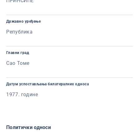
ПРИНСИПЕ
Државно уређење
Република
Главни град
Сао Томе
Датум успостављања билатералних односа
1977. године
Политички односи