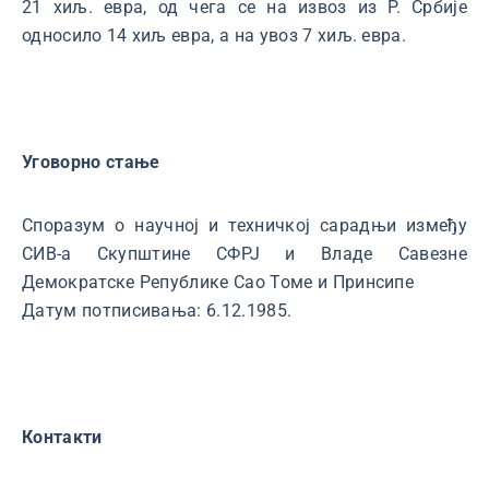
21 хиљ. евра, од чега се на извоз из Р. Србије
односило 14 хиљ евра, а на увоз 7 хиљ. евра.
Уговорно стање
Споразум о научној и техничкој сарадњи између
СИВ-а Скупштине СФРЈ и Владе Савезне
Демократске Републике Сао Томе и Принсипе
Датум потписивања: 6.12.1985.
Контакти