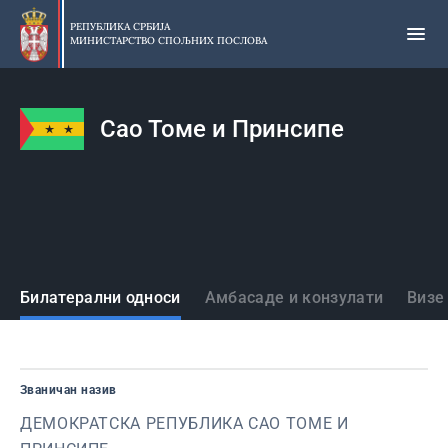
Прескочи
на
РЕПУБЛИКА СРБИЈА
МИНИСТАРСТВО СПОЉНИХ ПОСЛОВА
главни
део
садржаја
Сао Томе и Принсипе
Државе
Билатерални односи
Амбасаде и конзулати
Визе
Званичан назив
ДЕМОКРАТСКА РЕПУБЛИКА САО ТОМЕ И