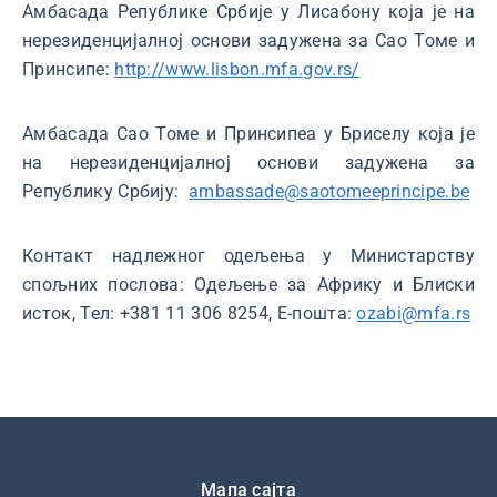
Амбасада Републике Србије у Лисабону која је на
нерезиденцијалној основи задужена за Сао Томе и
Принсипе:
http://www.lisbon.mfa.gov.rs/
Амбасада Сао Томе и Принсипеа у Бриселу која је
на нерезиденцијалној основи задужена за
Републику Србију:
ambassade@saotomeeprincipe.be
Контакт надлежног одељења у Министарству
спољних послова: Одељење за Африку и Блиски
исток, Тел: +381 11 306 8254, Е-пошта:
ozabi@mfa.rs
Подножје
Мапа сајта