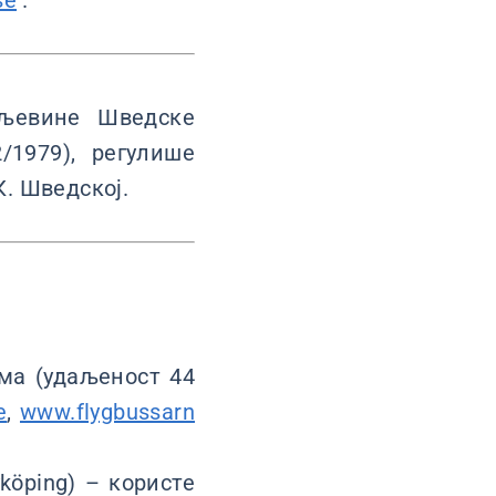
se
.
аљевине Шведске
/1979), регулише
К. Шведској.
лма (удаљеност 44
e
,
www.flygbussarn
köping) – користе