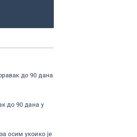
оравак до 90 дана
ак до 90 дана у
за осим укоико је