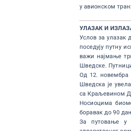
у авионском тран
УЛАЗАК И ИЗЛАЗ
Услов за улазак д
поседују путну и
важи најмање тр
Шведске. Путници
Од 12. новембра 
Шведска је увела
са Краљевином Да
Носиоцима биоме
боравак до 90 дан
За путовање у 