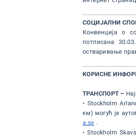
интернет страни
СОЦИЈАЛНИ СПО
Конвенција о с
потписана 30.03
остваривање права
КОРИСНЕ ИНФО
ТРАНСПОРТ –
Нај
• Stockholm Arla
км) могућ је аут
a.se
.
• Stockholm Skav