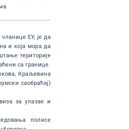
ома
 чланице ЕУ, је да
на и која мора да
штање територије
аћени са границе.
токова, Краљевина
румски саобраћај)
виза за улазак и
седовања полисе