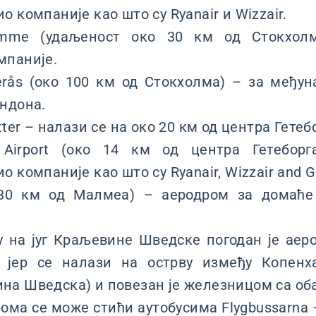
 компаније као што су Ryanair и Wizzair.
omme (удаљеност око 30 км од Стокхолм
мпаније.
erås (око 100 км од Стокхолма) – за међу
ндона.
tter – налази се на око 20 км од центра Гетеб
y Airport (око 14 км од центра Гетеборг
 компаније као што су Ryanair, Wizzair and 
 (30 км од Малмеа) – аеродром за домаће
ју на југ Краљевине Шведске погодан је ае
) јер се налази на острву између Копенх
а Шведска) и повезан је железницом са оба
ома се може стићи аутобусима Flygbussarna 