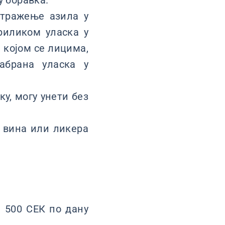
у боравка.
 тражење азила у
риликом уласка у
 којом се лицима,
абрана уласка у
у, могу унети без
а вина или ликера
и 500 СЕК по дану