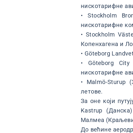
нискотарифне авио
• Stockholm Br
нискотарифне ко
• Stockholm Väst
Копенхагена и Ло
• Göteborg Landve
• Göteborg Cit
нискотарифне авио
• Malmö-Sturup
летове.
За оне који путу
Kastrup (Данска
Малмеа (Краљевин
До већине аеродр