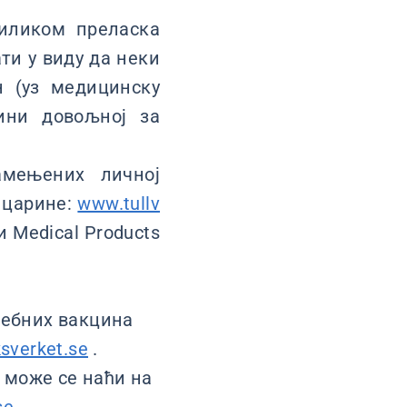
риликом преласка
ти у виду да неки
н (уз медицинску
чини довољној за
мењених личној
у царине:
www.tullv
 Medical Products
ребних вакцина
sverket.se
.
 може се наћи на