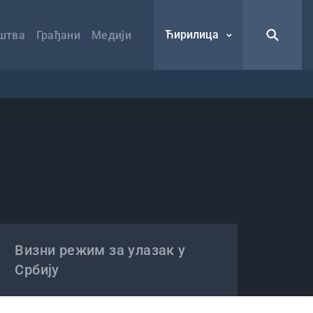
Ћирилица
штва
Грађани
Медији
Визни режим за улазак у
Србију