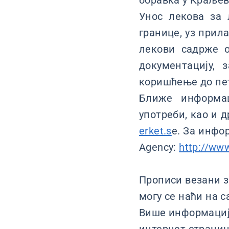
боравка у Краљев
Унос лекова за 
границе, уз прил
лекови садрже о
документацију, 
коришћење до пет
Ближе информа
употреби, као и 
erket.s
e. За инфо
Agency:
http://ww
Прописи везани з
могу се наћи на са
Више информација