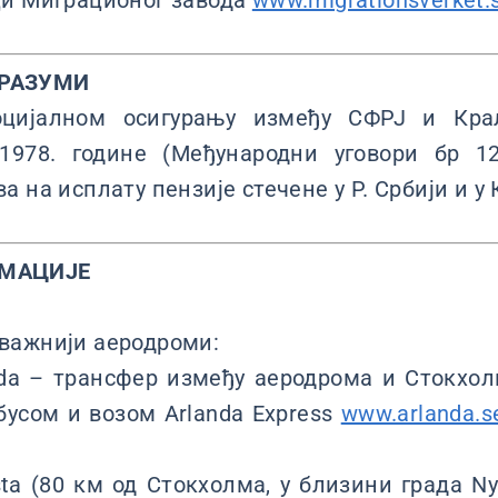
ци Миграционог завода
www.migrationsverket.
РАЗУМИ
оцијалном осигурању између СФРЈ и Кр
.1978. године (Међународни уговори бр 12
 на исплату пензије стечене у Р. Србији и у 
РМАЦИЈЕ
важнији аеродроми:
nda – трансфер између аеродрома и Стокхо
обусом и возом Arlanda Express
www.arlanda.s
sta (80 км од Стокхолма, у близини града Ny