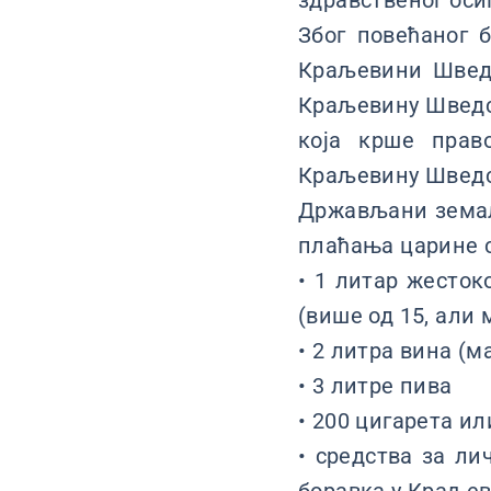
здравственог оси
Због повећаног 
Краљевини Шведс
Краљевину Шведск
која крше прав
Краљевину Шведск
Држављани земаља
плаћања царине 
• 1 литар жесток
(више од 15, али
• 2 литра вина (
• 3 литрe пива
• 200 цигарета ил
• средства за ли