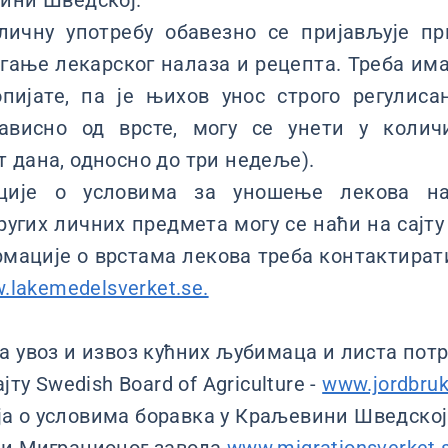
ини Шведској.
личну употребу обавезно се пријављује п
агање лекарског налаза и рецепта. Треба има
пијате, па je њихов унос строго регулиса
зависно од врсте, могу се унети у коли
 дана, односно до три недеље).
ције о условима за уношење лекова на
других личних предмета могу се наћи на сајт
рмације о врстама лекова треба контактирати
w.lakemedelsverket.se.
а увоз и извоз кућних љубимаца и листа пот
јту Swedish Board of Agriculture -
www.јordbruk
 о условима боравка у Краљевини Шведској