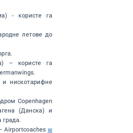
а) - користе га
народне летове до
орга.
а) – користе га
Germanwings.
 и нискотарифне
родром Copenhagen
агена (Данска) и
 града.
– Airportcoaches
w