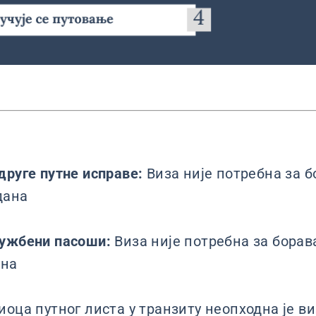
друге путне исправе:
Виза није потребна за б
дана
лужбени пасоши:
Виза није потребна за борав
ана
иоца путног листа у транзиту неопходна је ви