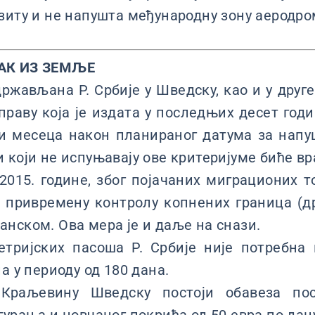
зиту и не напушта међународну зону аеродр
АК ИЗ ЗЕМЉЕ
ржављана Р. Србије у Шведску, као и у друге
справу која је издата у последњих десет годи
и месеца након планираног датума за напу
 који не испуњавају ове критеријуме биће вр
2015. године, због појачаних миграционих 
 привремену контролу копнених граница (д
нском. Ова мера је и даље на снази.
тријских пасоша Р. Србије није потребна 
а у периоду од 180 дана.
Краљевину Шведску постоји обавеза по