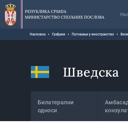
Прескочи
Гл
на
на
РЕПУБЛИКА СРБИЈА
главни
На
МИНИСТАРСТВО СПОЉНИХ ПОСЛОВА
део
садржаја
Мрвице
Насловна
Грађани
Путовање у иностранство
Визе
Шведска
Државе
Билатерални
Амбасад
односи
конзула