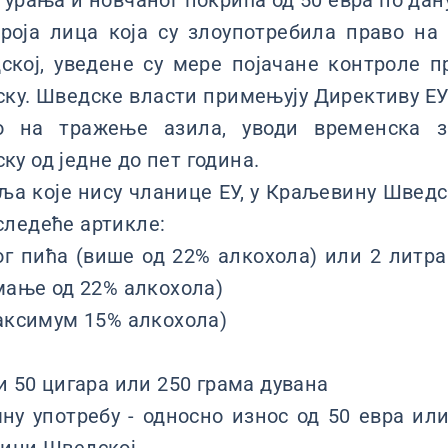
гурања и новчаног покрића од 50 евра по дан
броја лица која су злоупотребила право на
кој, уведене су мере појачане контроле п
у. Шведске власти примењују Директиву ЕУ
о на тражење азила, уводи временска з
у од једне до пет година.
 које нису чланице ЕУ, у Краљевину Шведск
следеће артикле:
ог пића (више од 22% алкохола) или 2 литр
 мање од 22% алкохола)
максимум 15% алкохола)
и 50 цигара или 250 грама дувана
чну употребу - односно износ од 50 евра ил