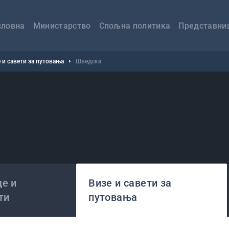
авна
вигација
словна
Министарство
Спољна политика
Представни
 и савети за путовања
Шведска
е и
Визе и савети за
ти
путовања