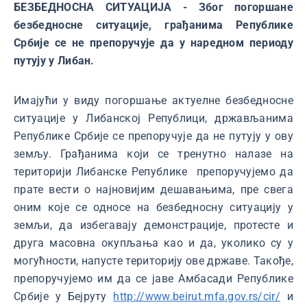
БЕЗБЕДНОСНА СИТУАЦИЈА - Због погоршане
безбедносне ситуације, грађанима Републике
Србије се не препоручује да у наредном периоду
путују у Либан.
Имајући у виду погоршање актуелне безбедносне
ситуације у Либанској Републици, држављанима
Републике Србије се препоручује да не путују у ову
земљу. Грађанима који се тренутно налазе на
територији Либанске Републике препоручујемо да
прате вести о најновијим дешавањима, пре свега
оним које се односе на безбедносну ситуацију у
земљи, да избегавају демонстрације, протесте и
друга масовна окупљања као и да, уколико су у
могућности, напусте територију ове државе. Такође,
препоручујемо им да се јаве Амбасади Републике
Србије у Бејруту
http://www.beirut.mfa.gov.rs/cir/
и