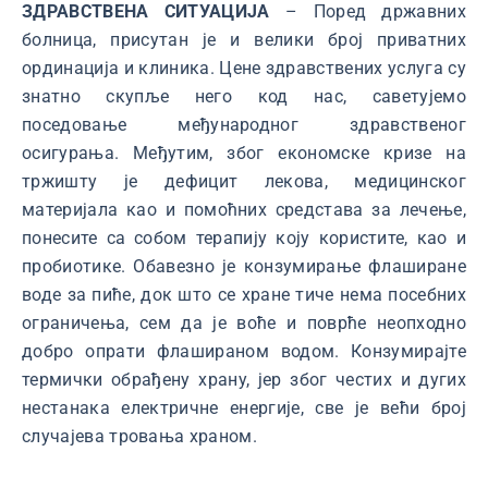
ЗДРАВСТВЕНА СИТУАЦИЈА
– Поред државних
болница, присутан је и велики број приватних
ординација и клиника. Цене здравствених услуга су
знатно скупље него код нас, саветујемо
поседовање међународног здравственог
осигурања. Међутим, због економске кризе на
тржишту је дефицит лекова, медицинског
материјала као и помоћних средстава за лечење,
понесите са собом терапију коју користите, као и
пробиотике. Обавезно је конзумирање флаширане
воде за пиће, док што се хране тиче нема посебних
ограничења, сем да је воће и поврће неопходно
добро опрати флашираном водом. Конзумирајте
термички обрађену храну, јер због честих и дугих
нестанака електричне енергије, све је већи број
случајева тровања храном.