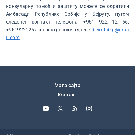
конзуларну помоћ и заштиту можете се обратити
Амбасади Републике Србије у Бејруту, путем
следећег контакт телефона: +961 922 12 56,
+9619221257 и електронске адресе:
beirut.dkp@gma
il.com
.
Подножје
Мапа сајта
Контакт