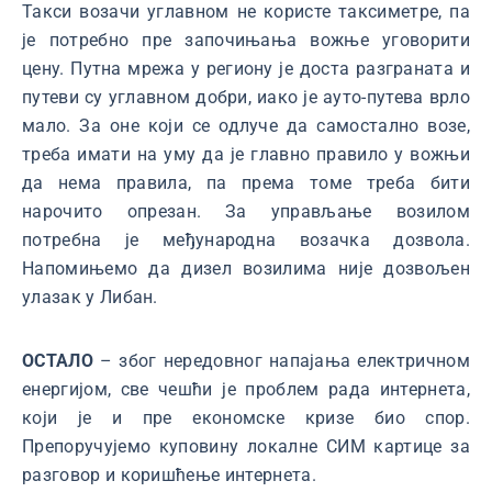
Такси возачи углавном не користе таксиметре, па
је потребно пре започињања вожње уговорити
цену. Путна мрежа у региону је доста разграната и
путеви су углавном добри, иако је ауто-путева врло
мало. За оне који се одлуче да самостално возе,
треба имати на уму да је главно правило у вожњи
да нема правила, па према томе треба бити
нарочито опрезан. За управљање возилом
потребна је међународна возачка дозвола.
Напомињемо да дизел возилима није дозвољен
улазак у Либан.
ОСТАЛО
– због нередовног напајања електричном
енергијом, све чешћи је проблем рада интернета,
који је и пре економске кризе био спор.
Препоручујемо куповину локалне СИМ картице за
разговор и коришћење интернета.