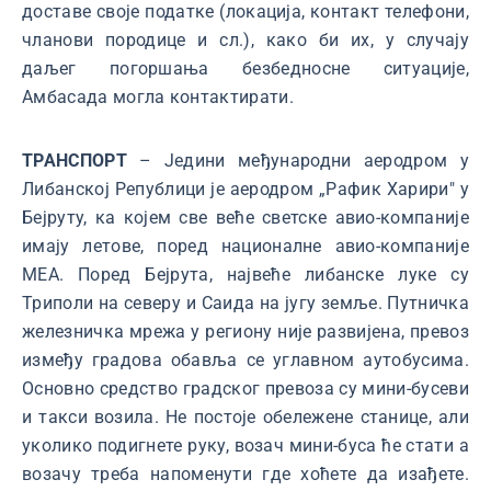
доставе своје податке (локација, контакт телефони,
чланови породице и сл.), како би их, у случају
даљег погоршања безбедносне ситуације,
Амбасада могла контактирати.
ТРАНСПОРТ
– Једини међународни аеродром у
Либанској Републици је аеродром „Рафик Харири" у
Бејруту, ка којем све веће светске авио-компаније
имају летове, поред националне авио-компаније
МЕА. Поред Бејрута, највеће либанске луке су
Триполи на северу и Саида на југу земље. Путничка
железничка мрежа у региону није развијена, превоз
између градова обавља се углавном аутобусима.
Основно средство градског превоза су мини-бусеви
и такси возила. Не постоје обележене станице, али
уколико подигнете руку, возач мини-буса ће стати а
возачу треба напоменути где хоћете да изађете.