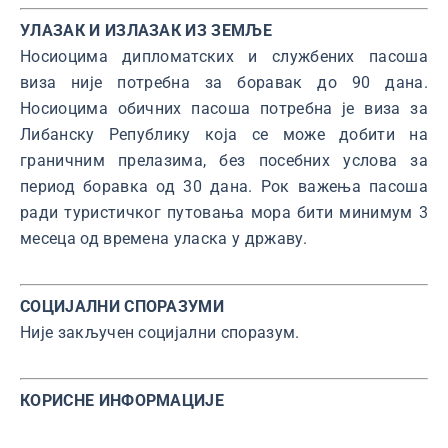
УЛАЗАК И ИЗЛАЗАК ИЗ ЗЕМЉЕ
Носиоцима дипломатских и службених пасоша
виза није потребна за боравак до 90 дана.
Носиоцима обичних пасоша потребна је виза за
Либанску Републику која се може добити на
граничним прелазима, без посебних услова за
период боравка од 30 дана. Рок важења пасоша
ради туристичког путовања мора бити минимум 3
месеца од времена уласка у државу.
СОЦИЈАЛНИ СПОРАЗУМИ
Није закључен социјални споразум.
КОРИСНЕ ИНФОРМАЦИЈЕ