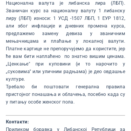
Национална валута је либанска лира (ЛБП).
Званичан курс за националну валуту 1 либанску
лиру (ЛБП) износи: 1 УСД -1507 ЛБП, 1 ЕУР 1812,
али због инфлације и дневних промена курса,
предлажемо замену девиза у званичним
мењачницама и плаћање у локалној валути.
Платне картице не препоручујемо да користите, јер
ће вам бити наплаћено по знатно вишим ценама.
„Ценкање" при куповини (и то нарочито у
„суковима" или уличним радњама) је део овдашње
културе.
Требало би поштовати генерална правила
пристојног понашања и облачења, посебно када су
у питању особе женског пола.
Контакти:
Приликом боравка у Либанској Републици за