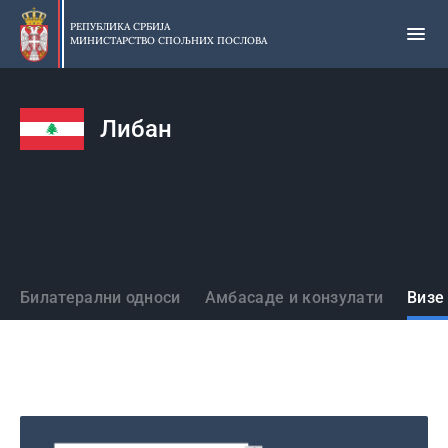
Прескочи
на
РЕПУБЛИКА СРБИЈА
МИНИСТАРСТВО СПОЉНИХ ПОСЛОВА
главни
део
садржаја
Либан
Државе
Билатерални односи
Амбасаде и конзулати
Визе