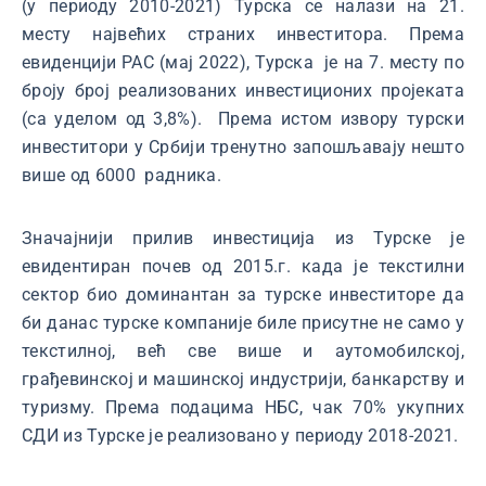
(у периоду 2010-2021) Турска се налази на 21.
месту највећих страних инвеститора. Према
евиденцији РАС (мај 2022), Турска је на 7. месту по
броју број реализованих инвестиционих пројеката
(са уделом од 3,8%). Према истом извору турски
инвеститори у Србији тренутно запошљавају нешто
више од 6000 радника.
Значајнији прилив инвестиција из Турске је
евидентиран почев од 2015.г. када је текстилни
сектор био доминантан за турске инвеститоре да
би данас турске компаније биле присутне не само у
текстилној, већ све више и аутомобилској,
грађевинској и машинској индустрији, банкарству и
туризму. Према подацима НБС, чак 70% укупних
СДИ из Турске је реализовано у периоду 2018-2021.