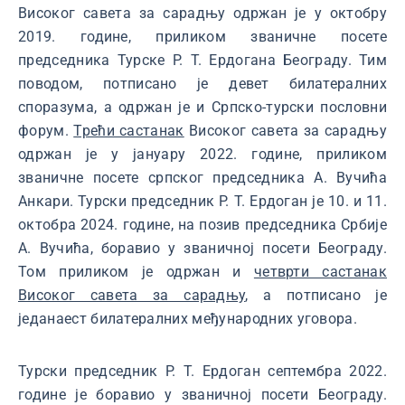
Високог савета за сарадњу одржан је у октобру
2019. године, приликом званичне посете
председника Турске Р. Т. Ердогана Београду. Тим
поводом, потписано је девет билатералних
споразума, а одржан је и Српско-турски пословни
форум.
Трећи састанак
Високог савета за сарадњу
одржан је у јануару 2022. године, приликом
званичне посете српског председника А. Вучића
Анкари. Турски председник Р. Т. Ердоган је 10. и 11.
октобра 2024. године, на позив председника Србије
А. Вучића, боравио у званичној посети Београду.
Том приликом је одржан и
четврти састанак
Високог савета за сарадњу
, а потписано је
једанаест билатералних међународних уговора.
Турски председник Р. Т. Ердоган септембра 2022.
године је боравио у званичној посети Београду.