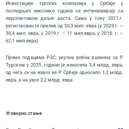
Инвестиције турских компанија у Србији у
последњих неколико година се интензивирају са
перспективом даљег раста. Само у току 2021.г.
регистрован је прилив од 50,3 мил. евра (у 2020.г. –
30,4 мил. евра, у 2019.г. – 11 мил.евра, у 2018. г. –
62,1 мил.евра)
Према подацима РЗС, укупна робна размена са Р.
Турском у 2025. години је износила 3,4 млрд. евра,
од чега се на извоз из Р. Србије односило 1,2 млрд.
евра, а на увоз 2,2 млрд. евра.
Уговорно стање