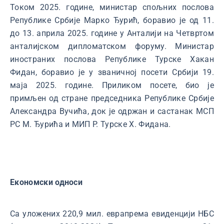
Током 2025. године, министар спољних послова
Републике Србије Марко Ђурић, боравио је од 11.
до 13. априла 2025. године у Анталији на Четвртом
анталијском дипломатском форуму. Министар
иностраних послова Републике Турске Хакан
Фидан, боравио је у званичној посети Србији 19.
маја 2025. године. Приликом посете, био је
примљен од стране председника Републике Србије
Александра Вучића, док је одржан и састанак МСП
РС М. Ђурића и МИП Р. Турске Х. Фидана.
Економски односи
Са уложених 220,9 мил. евра
према евиденцији НБС