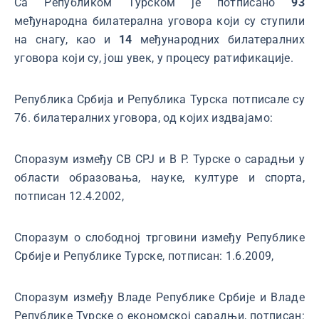
Са Републиком Турском је потписано
93
међународна билатерална уговора који су ступили
на снагу, као и
14
међународних билатералних
уговора који су, још увек, у процесу ратификације.
Република Србија и Република Турска потписале су
76. билатералних уговора, од којих издвајамо:
Споразум између СВ СРЈ и В Р. Турске о сарадњи у
области образовања, науке, културе и спорта,
потписан 12.4.2002,
Споразум о слободној трговини између Републике
Србије и Републике Турске, потписан: 1.6.2009,
Споразум између Владе Републике Србије и Владе
Републике Турске о економској сарадњи, потписан: