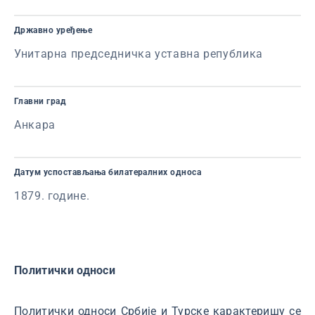
Државно уређење
Унитарна председничка уставна република
Главни град
Анкара
Датум успостављања билатералних односа
1879. године.
Политички односи
Политички односи Србије и Турске карактеришу се