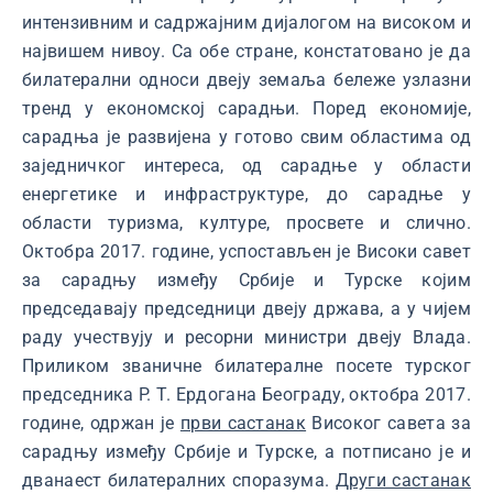
интензивним и садржајним дијалогом на високом и
највишем нивоу. Са обе стране, констатовано је да
билатерални односи двеју земаља бележе узлазни
тренд у економској сарадњи. Поред економије,
сарадња је развијена у готово свим областима од
заједничког интереса, од сарадње у области
енергетике и инфраструктуре, до сарадње у
области туризма, културе, просвете и слично.
Октобра 2017. године, успостављен је Високи савет
за сарадњу између Србије и Турске којим
председавају председници двеју држава, а у чијем
раду учествују и ресорни министри двеју Влада.
Приликом званичне билатералне посете турског
председника Р. Т. Ердогана Београду, октобра 2017.
године, одржан је
први састанак
Високог савета за
сарадњу између Србије и Турске, а потписано је и
дванаест билатералних споразума.
Други састанак