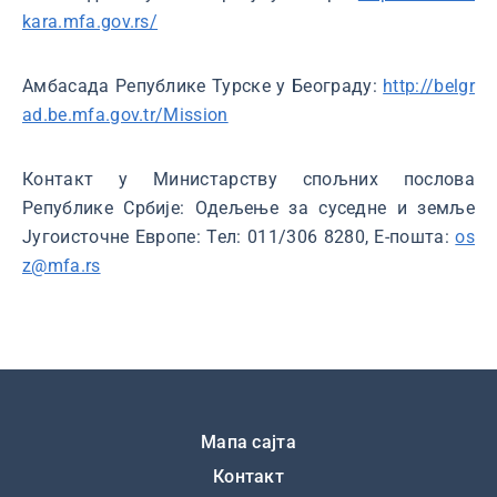
kara.mfa.gov.rs/
Амбасада Републике Турске у Београду:
http://belgr
ad.be.mfa.gov.tr/Mission
Контакт у Министарству спољних послова
Републике Србије: Одељење за суседне и земље
Југоисточне Европе: Тел: 011/306 8280, Е-пошта:
os
z@mfa.rs
Подножје
Мапа сајта
Контакт