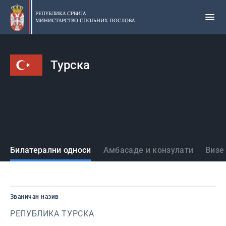
Прескочи
на
РЕПУБЛИКА СРБИЈА
МИНИСТАРСТВО СПОЉНИХ ПОСЛОВА
главни
део
садржаја
Турска
Државе
Билатерални односи
Амбасаде и конзулати
Визе
Званичан назив
РЕПУБЛИКА ТУРСКА