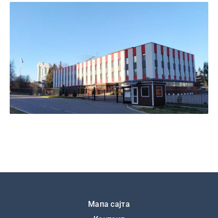
Подножје
Мапа сајта