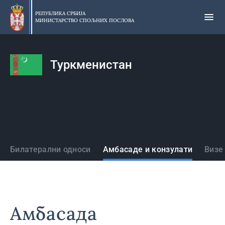
Прескочи
на
РЕПУБЛИКА СРБИЈА
МИНИСТАРСТВО СПОЉНИХ ПОСЛОВА
главни
део
садржаја
Туркменистан
Државе
Билатерални односи
Амбасаде и конзулати
Визе
Амбасада