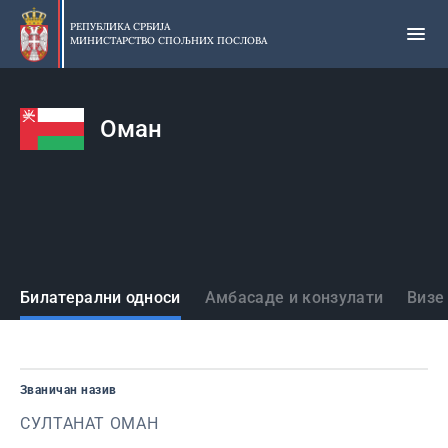
Прескочи
на
РЕПУБЛИКА СРБИЈА
МИНИСТАРСТВО СПОЉНИХ ПОСЛОВА
главни
део
садржаја
Оман
Државе
Билатерални односи
Амбасаде и конзулати
Визе
Званичан назив
СУЛТАНАТ ОМАН