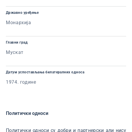
Државно уређење
Монархија
Главни град
Мускат
Датум успостављања билатералних односа
1974. године
Политички односи
Политички односи су добри и партнерски али нису