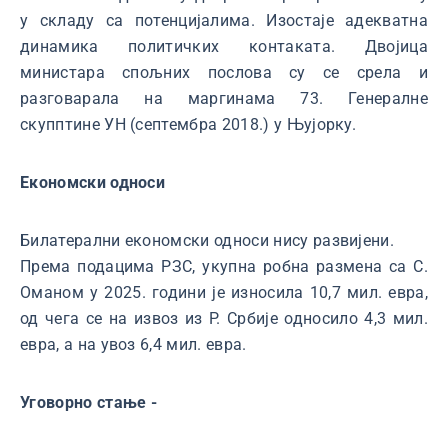
у складу са потенцијалима. Изостаје адекватна
динамика политичких контаката. Двојица
министара спољних послова су се срела и
разговарала на маргинама 73. Генералне
скупптине УН (септембра 2018.) у Њујорку.
Економски односи
Билатерални економски односи нису развијени.
Према подацима РЗС, укупна робна размена са С.
Оманом у 2025. години је износила 10,7 мил. евра,
од чега се на извоз из Р. Србије односило 4,3 мил.
евра, а на увоз 6,4 мил. евра.
Уговорно стање -