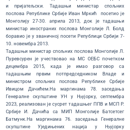
и пријатељски. Тадашњи министар спољних
послова Републике Србије Иван Мркић посетио је
Монголију 27-30. априла 2013, док је тадашњи
министар иностраних послова Монголије Л. Болд
боравио је у званичној посети Републици Србији 7-
10. новембра 2013.
Тадашњи министар спољних послова Монголије Л.
Пуревсурен је учествовао на МС ОЕБС почетком
децембра 2015, када је имао разговор са
тадашњим првим потпредседником Владе и
министром спољних послова Републике Србије
Ивицом Дачићем.На маргинама 78. заседања
Генералне скупштине УН у Њујорку, септембра
2023, реализован је сусрет тадашњег ППВ и МСП Р.
Србије И. Дачића са МИП Монголије Батсетсег
Батмунк.На маргинама 76. заседања Генералне
скупштине Уједињених нација у Њујорку