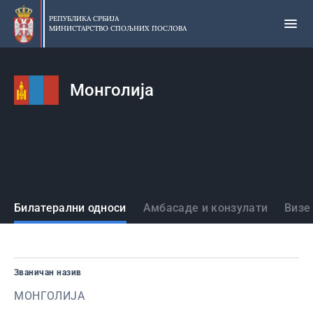
Прескочи
на
РЕПУБЛИКА СРБИЈА
МИНИСТАРСТВО СПОЉНИХ ПОСЛОВА
главни
део
садржаја
Монголија
Државе
Билатерални односи
Амбасаде и конзулати
Визе
Званичан назив
МОНГОЛИЈА