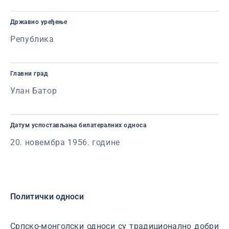
Државно уређење
Република
Главни град
Улан Батор
Датум успостављања билатералних односа
20. новембра 1956. године
Политички односи
Српско-монголски односи су традиционално добри