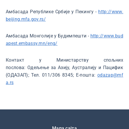
Амбасада Републике Србије у Пекингу -
http://www.
beijing.mfa.gov.rs/
Амбасада Монголије у Будимпешти -
http://www.bud
apest.embassy.mn/eng/
Контакт у Министарству спољних
послова: Одељење за Азију, Аустралију и Пацифик
(ОДАЗАП); Тел. 011/306 8345; Е-пошта:
odazap@mf
a.rs
Подножје
Мапа сајта