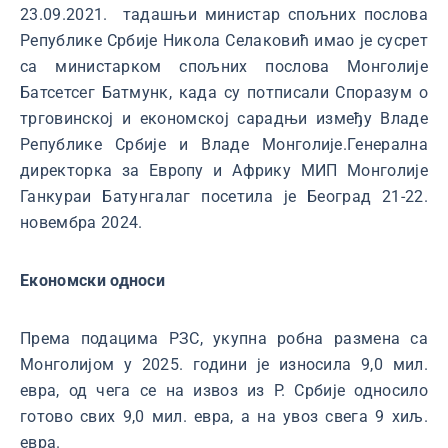
23.09.2021. тадашњи министар спољних послова
Републике Србије Никола Селаковић имао је сусрет
са министарком спољних послова Монголије
Батсетсег Батмунк, када су потписали Споразум о
трговинској и економској сарадњи између Владе
Републике Србије и Владе Монголије.Генерална
директорка за Европу и Африку МИП Монголије
Ганкураи Батунгалаг посетила је Београд 21-22.
новембра 2024.
Економски односи
Према подацима РЗС, укупна робна размена са
Монголијом у 2025. години је износила 9,0 мил.
евра, од чега се на извоз из Р. Србије односило
готово свих 9,0 мил. евра, а на увоз свега 9 хиљ.
евра.