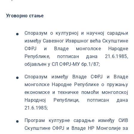
Уговорно стање
Споразум о културној и научној сарадњи
између Савезног Извршног већа Скупштине
СФРЈ и Владе монголске Народне
Републике, потписан дана 21.6.1985,
објављен у СЛ СФРЈ-МУ бр.1/87;
Споразум између Владе СФРЈ и Владе
монголске Народне Републике о пружању
економске и техничке помоћи монголској
Народној Републици, потписан дана
21.6.1985;
Програм културне сарадње између СИВ
Скупштине СФРЈ и Владе НР Монголије за