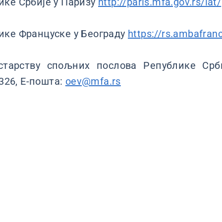
ке Србије у Паризу
http://paris.mfa.gov.rs/lat/
ике Француске у Београду
https://rs.ambafran
старству спољних послова Републике Срб
8326, Е-пошта:
oev@mfa.rs