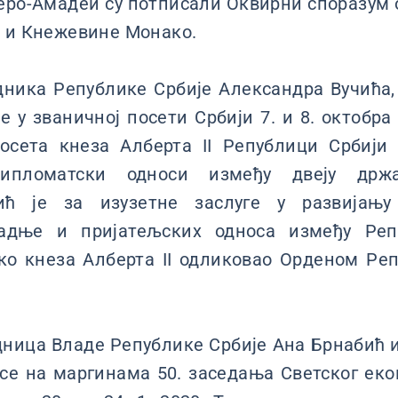
еро-Амадеи су потписали Оквирни споразум 
е и Кнежевине Монако.
ника Републике Србије Александра Вучића, 
е у званичној посети Србији 7. и 8. октобра 
осета кнеза Алберта II Републици Србији 
дипломатски односи између двеју држа
ић је за изузетне заслуге у развијањ
адње и пријатељских односа између Реп
о кнеза Алберта II одликовао Орденом Реп
ица Владе Републике Србије Ана Брнабић и 
се на маргинама 50. заседања Светског ек