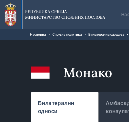
Прескочи
Гл
на
на
РЕПУБЛИКА СРБИЈА
главни
На
МИНИСТАРСТВО СПОЉНИХ ПОСЛОВА
део
садржаја
Мрвице
Насловна
Спољна политика
Билатерална сарадња
Монако
Државе
Билатерални
Амбасад
односи
конзула