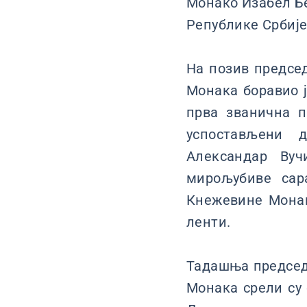
Монако Изабел Б
Републике Србиј
На позив председ
Монака боравио ј
прва званична п
успостављени 
Александар Вуч
мирољубиве сар
Кнежевине Монак
ленти.
Тадашња председн
Монака срели су 