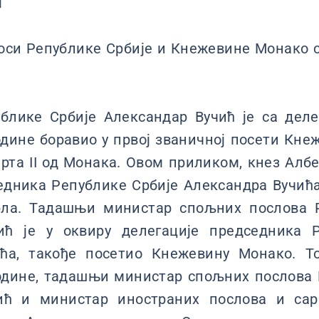
и
оси Републике Србије и Кнежевине Монако с
блике Србије Александар Вучић је са делег
одине боравио у првој званичној посети Кн
рта II од Монака. Овом приликом, кнез Албер
едника Републике Србије Александра Вучић
рла. Тадашњи министар спољних послова Р
ић је у оквиру делегације председника Р
ћа, такође посетио Кнежевину Монако. Т
године, тадашњи министар спољних послова 
ић и министар иностраних послова и са