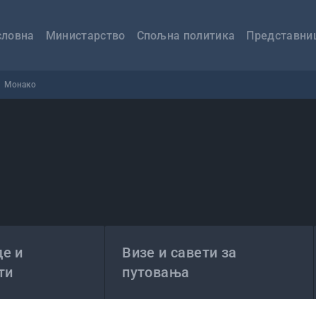
авна
вигација
словна
Министарство
Спољна политика
Представни
Монако
е и
Визе и савети за
ти
путовања