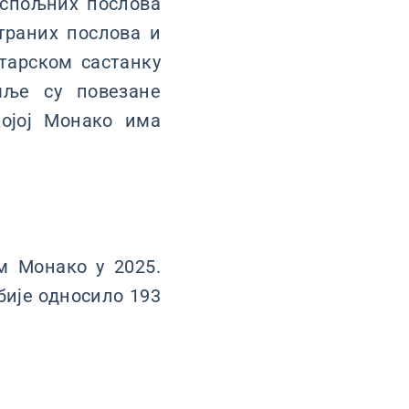
 спољних послова
траних послова и
арском састанку
мље су повезане
којој Монако има
м Монако у 2025.
рбије односило 193