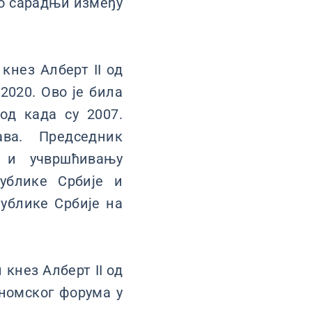
о сарадњи између
кнез Алберт II од
2020. Ово је била
од када су 2007.
ва. Председник
у и учвршћивању
ублике Србије и
ублике Србије на
кнез Алберт II од
ономског форума у