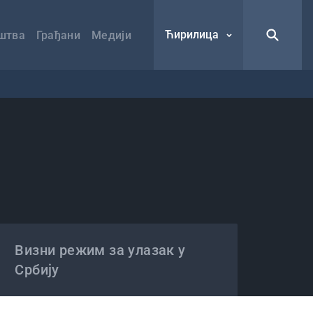
Ћирилица
штва
Грађани
Медији
Визни режим за улазак у
Србију