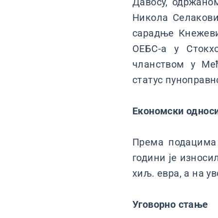
Давосу, одржано
Никола Селакови
сарадње Кнежев
ОЕБС-а у Стокх
чланством у Међ
статус пуноправн
Економски однос
Према подацима 
години је износил
хиљ. евра, а на у
Уговорно стање