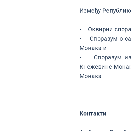
Између Републике
• Оквирни спора
• Споразум о са
Монака и
• Споразум изм
Кнежевине Монак
Монака
Контакти