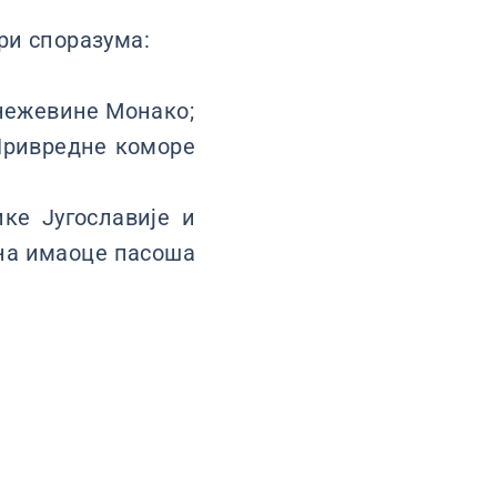
ри споразума:
нежевине Монако;
Привредне коморе
е Југославије и
на имаоце пасоша