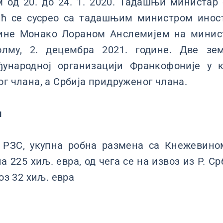
м од 20. до 24. 1. 2020. Тадашњи министар
ћ се сусрео са тадашњим министром инос
ине Монако Лораном Анслемијем на минист
олму, 2. децембра 2021. године. Две зе
ународној организацији Франкофоније у 
ог члана, а Србијa придруженог члана.
и
РЗС, укупна робна размена са Кнежевино
а 225 хиљ. евра, од чега се на извоз из Р. С
воз 32 хиљ. евра