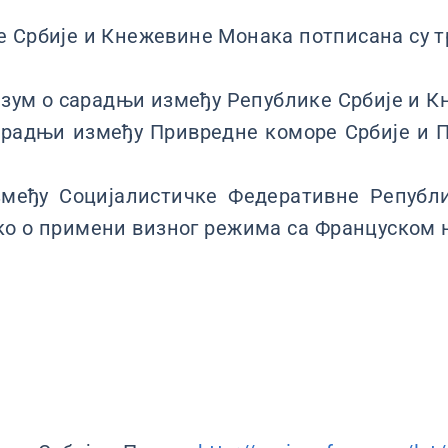
 Србије и Кнежевине Монака потписана су т
зум о сарадњи између Републике Србије и К
радњи између Привредне коморе Србије и 
еђу Социјалистичке Федеративне Републик
о о примени визног режима са Француском 