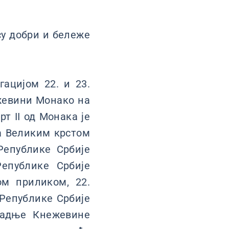
у добри и бележе
ацијом 22. и 23.
ежевини Монако на
т II од Монака је
а Великим крстом
епублике Србије
епублике Србије
ом приликом, 22.
Републике Србије
радње Кнежевине