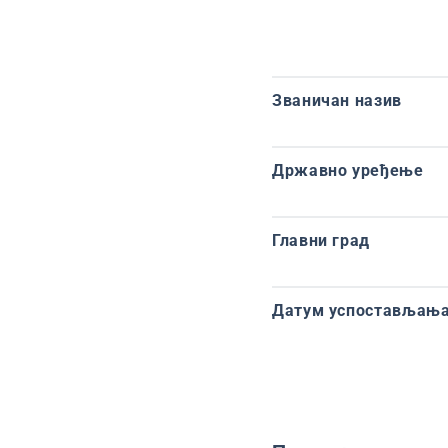
Званичан назив
Државно уређење
Главни град
Датум успостављања