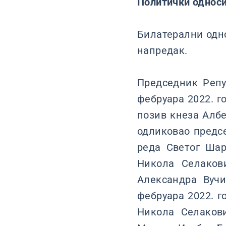
Политички однос
Билатерални одн
напредак.
Председник Репу
фебруара 2022. г
позив кнеза Албе
одликовао предс
реда Светог Ша
Никола Селаков
Александра Вучи
фебруара 2022. 
Никола Селаков