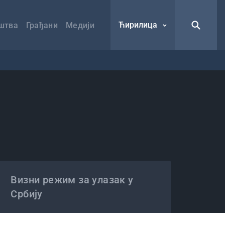
Ћирилица
штва
Грађани
Медији
Визни режим за улазак у
Србију