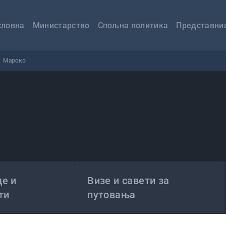
авна
вигација
словна
Министарство
Спољна политика
Представни
Мароко
е и
Визе и савети за
ти
путовања