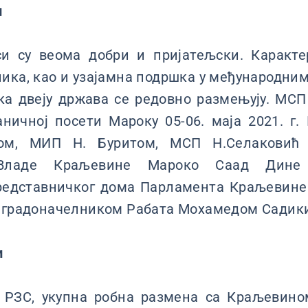
и
и су веома добри и пријатељски. Каракт
ика, као и узајамна подршка у међународним
ка двеју држава се редовно размењују. МСП
ничној посети Мароку 05-06. маја 2021. г.
ом, МИП Н. Буритом, МСП Н.Селаковић
 Владе Краљевине Мароко Саад Дине 
редставничког дома Парламента Краљевине
а градоначелником Рабата Мохамедом Садики
и
РЗС, укупна робна размена са Краљевино