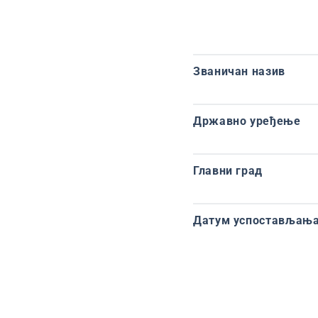
Званичан назив
Државно уређење
Главни град
Датум успостављања