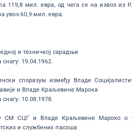
ла 119,8 мил. евра, од чега се на извоз из Р
на увоз 60,9 мил. евра.
едној и техничкој сарадњи
снагу: 19.04.1962.
ински споразум између Владе Социјалист
лавије и Владе Краљевине Марока
снагу: 10.08.1978.
у СМ СЦГ и Владе Краљевине Мароко о 
тских и службених пасоша