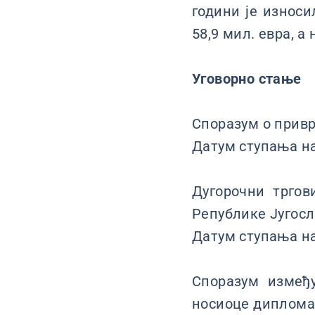
години је износи
58,9 мил. евра, а 
Уговорно стање
Споразум о привр
Датум ступања на 
Дугорочни тргов
Републике Југос
Датум ступања на 
Споразум измеђ
носиоце диплома