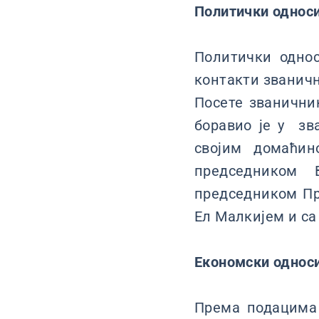
Политички однос
Политички однос
контакти званичн
Посете званични
боравио је у зва
својим домаћин
председником
председником П
Ел Малкијем и с
Економски однос
Према подацима 