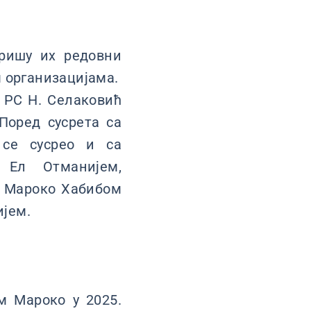
еришу их редовни
 организацијама.
 РС Н. Селаковић
 Поред сусрета са
 се сусрео и са
Ел Отманијем,
 Мароко Хабибом
јем.
м Мароко у 2025.