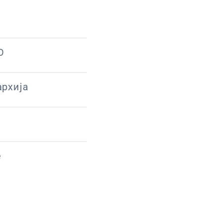
О
рхија
е