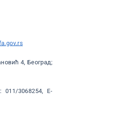
a.gov.rs
новић 4, Београд;
 011/3068254, Е-