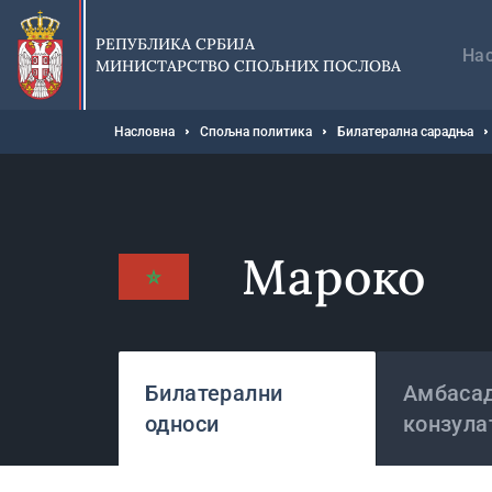
Прескочи
Гл
на
на
РЕПУБЛИКА СРБИЈА
главни
На
МИНИСТАРСТВО СПОЉНИХ ПОСЛОВА
део
садржаја
Мрвице
Насловна
Спољна политика
Билатерална сарадња
Мароко
Државе
Билатерални
Амбасад
односи
конзула