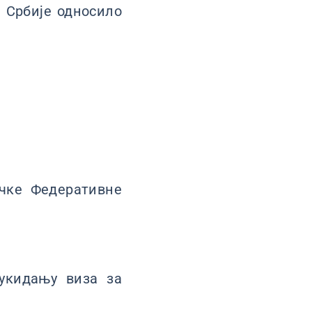
. Србије односило
ичке Федеративне
укидању виза за