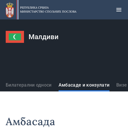
Прескочи
на
РЕПУБЛИКА СРБИЈА
МИНИСТАРСТВО СПОЉНИХ ПОСЛОВА
главни
део
садржаја
Малдиви
Државе
Билатерални односи
Амбасаде и конзулати
Визе
Амбасада