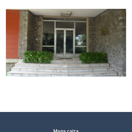
Подножје
Мапа сајта