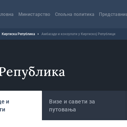
авна
вигација
словна
Министарство
Спољна политика
Представни
Киргиска Република
Амбасаде и конзулати у Киргиској Републици
 Република
е и
Визе и савети за
ти
путовања