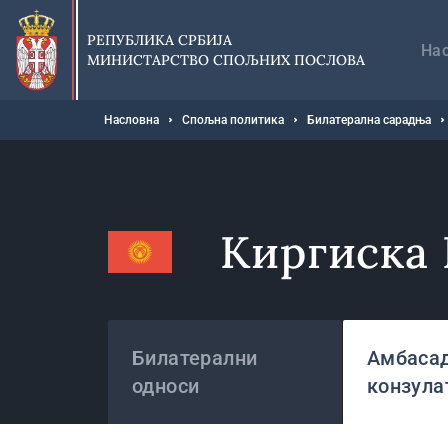
Прескочи
Гл
на
на
РЕПУБЛИКА СРБИЈА
главни
На
МИНИСТАРСТВО СПОЉНИХ ПОСЛОВА
део
садржаја
Мрвице
Насловна
Спољна политика
Билатерална сарадња
Киргиска
Државе
Билатерални
Амбасад
односи
конзула