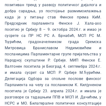
позитиван тренд у развоју политичког дијалога и
добра сарадња, уз постојање размимоилажења
када је у питању став Финске према КиМ.
Председник парламента Финске Ј. Хала-ахо
посетио је Србију 8 – 9. октобра 2024.г. и имао је
сусрете са ПР НС РС А. Брнабић, МСП РС М.
Ђурићем, градоначелником града Сремска
Митровица Браниславом Недимовићем и
посланицима Парламентарне групе пријатељства у
Народној скупштини Р. Србије. МИП Финске Е.
Вaлтонен посетила је Београд 4. септембра 2024.г.
и имала сусрет са МСП Р. Србије М.Ђурићем.
Делегација Одбора за спољне послове финског
Парламента на челу са послаником К. Килјуненом
посетила је Србију 23. априла 2024.г. и имала је
разговоре са тадашњим ППВ и МСП И. Дачићем, у
НСРС и МО. Билатералне политичке консултације