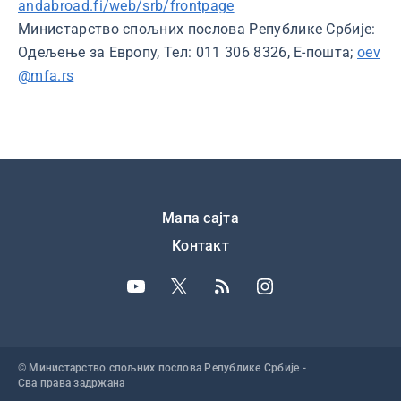
andabroad.fi/web/srb/frontpage
Министарство спољних послова Републике Србије:
Одељење за Европу, Тел: 011 306 8326, Е-пошта;
oev
@mfa.rs
Подножје
Мапа сајта
Контакт
© Министарство спољних послова Републике Србије -
Сва права задржана