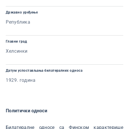
Државно уређење
Република
Главни град
Хелсинки
Датум успостављања билатералних односа
1929. година
Политички односи
Билатералне односе са Финском карактерише