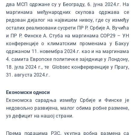
два МСП одржане су у Београду, 6. јуна 2024.г. На
маргинама међународних скупова одржава се
редован дијалог на највишем нивоу, где су између
осталих реализовани сусрети ПР Р. Србије А. Вучића
и ПР Р. Финске А. Стуба на маргинама COP29 – УН
конференције о климатским променама у Бакуу
одржаном 11. новембра 2024.г. као и на маргинама
4. самита Европске политичке заједнице у Лондону,
18. јула 2024 г., те Globsec конфереренције у Прагу,
31. августа 2024.г.
Економски односи
Економска сарадња између Србије и Финске је
недовољно развијена, малог обима робне размене,
уз дефицит на нашој страни.
Према подацима РЗС, укупна робна размена са