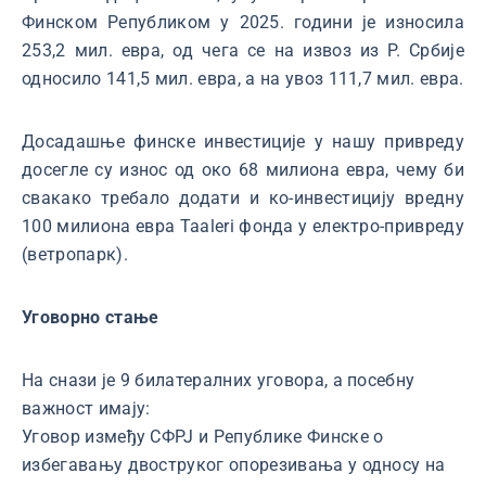
Финском Републиком у 2025. години је износила
253,2 мил. евра, од чега се на извоз из Р. Србије
односило 141,5 мил. евра, а на увоз 111,7 мил. евра.
Досадашње финске инвестиције у нашу привреду
досегле су износ од око 68 милиона евра, чему би
свакако требало додати и ко-инвестицију вредну
100 милиона евра Taaleri фонда у електро-привреду
(ветропарк).
Уговорно стање
На снази је 9 билатералних уговора, а посебну
важност имају:
Уговор између СФРЈ и Републике Финске о
избегавању двоструког опорезивања у односу на