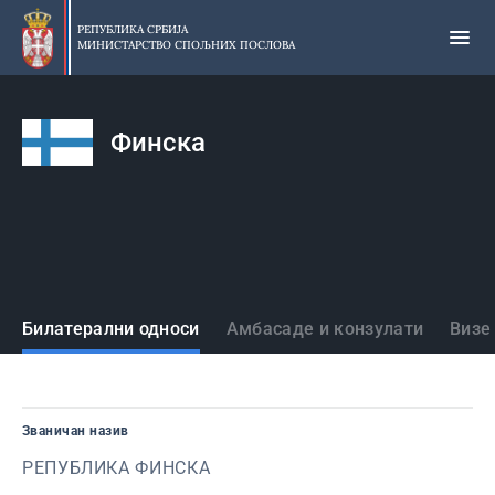
Прескочи
на
РЕПУБЛИКА СРБИЈА
МИНИСТАРСТВО СПОЉНИХ ПОСЛОВА
главни
део
садржаја
Финска
Државе
Билатерални односи
Амбасаде и конзулати
Визе
Званичан назив
РЕПУБЛИКА ФИНСКА