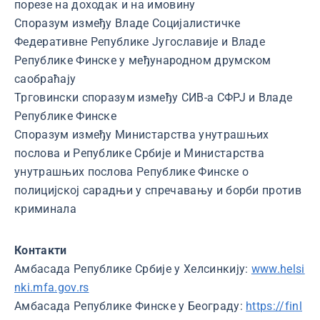
порезе на доходак и на имовину
Споразум између Владе Социјалистичке
Федеративне Републике Југославије и Владе
Републике Финске у међународном друмском
саобраћају
Трговински споразум између СИВ-а СФРЈ и Владе
Републике Финске
Споразум између Министарства унутрашњих
послова и Републике Србије и Министарства
унутрашњих послова Републике Финске о
полицијској сарадњи у спречавању и борби против
криминала
Контакти
Амбасада Републике Србије у Хелсинкију:
www.helsi
nki.mfa.gov.rs
Амбасада Републике Финске у Београду:
https://finl