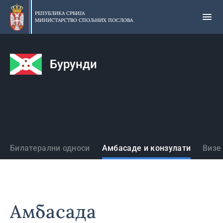
Прескочи
на
РЕПУБЛИКА СРБИЈА
МИНИСТАРСТВО СПОЉНИХ ПОСЛОВА
главни
део
садржаја
Бурунди
Државе
Билатерални односи
Амбасаде и конзулати
Визе
Амбасада