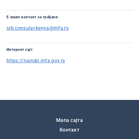
E-маил контaкт за грађане:
srb.consular.kenya@mfa.rs
Интернет сајт:
https://nairobi.mfa.gov.rs
Подножје
Мапа сајта
Контакт