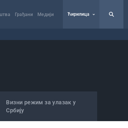
Ћирилица
штва
Грађани
Медији
Визни режим за улазак у
Србију