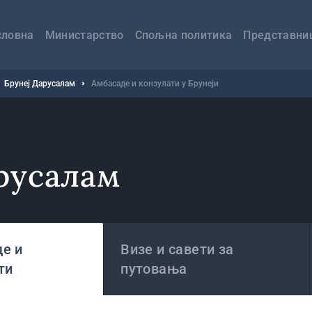
авна
вигација
словна
Министарство
Спољна политика
Представни
Брунеј Дарусалам
Амбасаде и конзулати у Брунеји
русалам
е и
Визе и савети за
ти
путовања