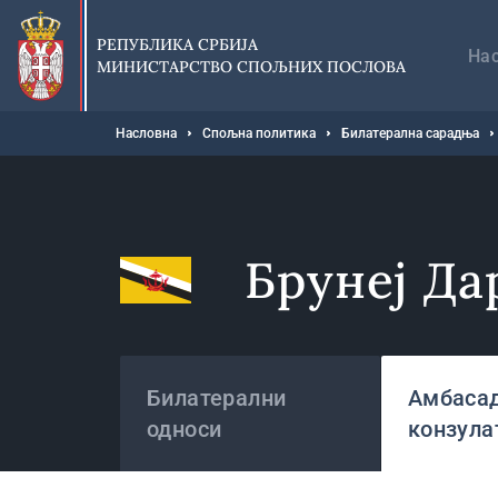
Прескочи
Гл
на
на
РЕПУБЛИКА СРБИЈА
главни
На
МИНИСТАРСТВО СПОЉНИХ ПОСЛОВА
део
садржаја
Мрвице
Насловна
Спољна политика
Билатерална сарадња
Брунеј Да
Државе
Билатерални
Амбасад
односи
конзула