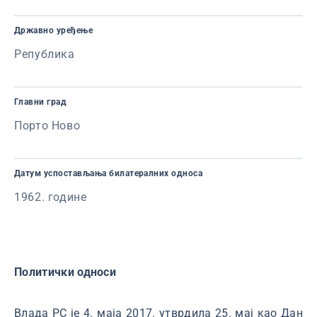
Државно уређење
Република
Главни град
Порто Ново
Датум успостављања билатералних односа
1962. године
Политички односи
Влада РС је 4. маја 2017. утврдила 25. мај као Дан