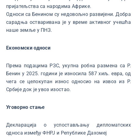
пријатељства са народима Африке.
Односи са Бенином су недовољно развијени. Добра
сарадња остваривана је у време активног учешћа
наше земље у ПНЗ.
Економски односи
Према подацима РЗС, укупна робна размена са Р.
Бенин у 2025. години је износила 587 хиљ. евра, од
чега се целокупан износ односио на извоз из Р.
Србије док је увоз изостао.
Уговорно стање
Декларација о успостављању дипломатских
односа између ФНРЈ и Републике Дахомеј