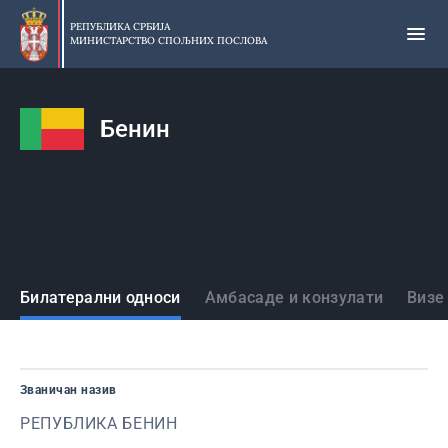
Прескочи
на
РЕПУБЛИКА СРБИЈА
МИНИСТАРСТВО СПОЉНИХ ПОСЛОВА
главни
део
садржаја
Бенин
Државе
Билатерални односи
Амбасаде и конзулати
Визе
Званичан назив
РЕПУБЛИКА БЕНИН