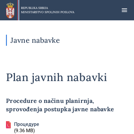
Preskoči
na
REPUBLIKA SRBIJA
MINISTARSTVO SPOLJNIH POSLOVA
glavni
deo
sadržaja
Javne nabavke
Plan javnih nabavki
Procedure o načinu planirnja,
sprovođenja postupka javne nabavke
Процедуре
(9.36 MB)