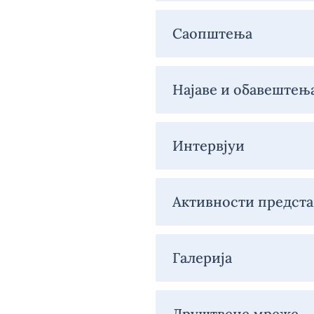
Медији
Саопштења
Најаве и обавештењ
Интервјуи
Активности предста
Галерија
Друштвене мреже