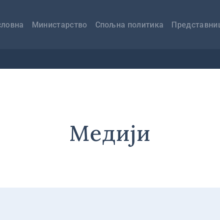
авна
вигација
словна
Министарство
Спољна политика
Представни
Медији