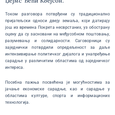
Џејмс Ђећи Кбејсон.
Током разговора потврђени су традиционално
пријатељски односи двеју земаља, који датирају
још из времена Покрета несврстаних, уз обострану
оцену да су засновани на међусобном поштовању,
разумевању и солидарности. Саговорници су
заједнички потврдили опредељеност за даље
интензивирање политичког дијалога и унапређење
сарадње у различитим областима од заједничког
интереса.
Посебна пажња посвећена је могућностима за
јачање економске сарадње, као и сарадње у
областима културе, спорта и информационих
технологија.