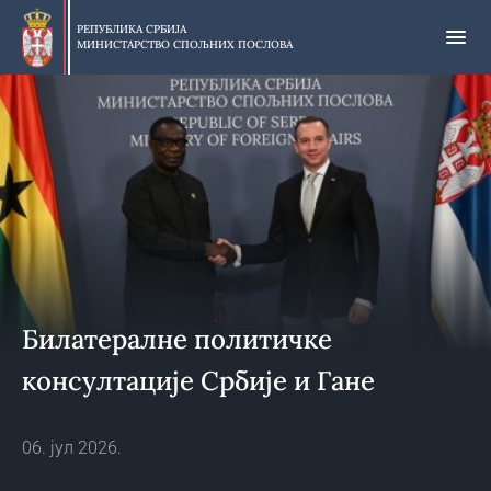
Прескочи
на
РЕПУБЛИКА СРБИЈА
МИНИСТАРСТВО СПОЉНИХ ПОСЛОВА
главни
део
садржаја
Билатералне политичке
консултације Србије и Гане
06. јул 2026.