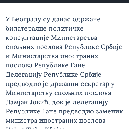
У Београду су данас одржане
билатералне политичке
консултације Министарства
спољних послова Републике Србије
и Министарства иностраних
послова Републике Гане.
Делегацију Републике Србије
предводио је државни секретар у
Министарству спољних послова
Дамјан Јовић, док је делегацију
Републике Гане предводио заменик
министра иностраних послова