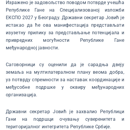
Изражено је задовољство поводом потврде учешћа
Републике Гане на Специјализованој изложби
ЕКСПО 2027 у Београду. Државни секретар Јовић је
истакао да ће ова манифестација представљати
изузетну прилику за представљање потенцијала и
привредних могућности Републике Гане
међународној јавности.
Саговорници су оценили да је сарадња двеју
земаља на мултилатералном плану веома добра,
уз потврду спремности за наставак координације и
међусобне подршке у оквиру међународних
организација.
Државни секретар Јовић је захвалио Републици
Гани на подршци очувању суверенитета и
територијалног интегритета Републике Србије.