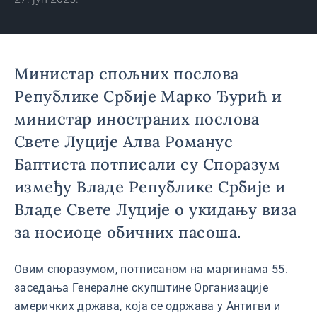
Министар спољних послова
Републике Србије Марко Ђурић и
министар иностраних послова
Свете Луције Алва Романус
Баптиста потписали су Споразум
између Владе Републике Србије и
Владе Свете Луције о укидању виза
за носиоце обичних пасоша.
Овим споразумом, потписаном на маргинама 55.
заседања Генералне скупштине Организације
америчких држава, која се одржава у Антигви и