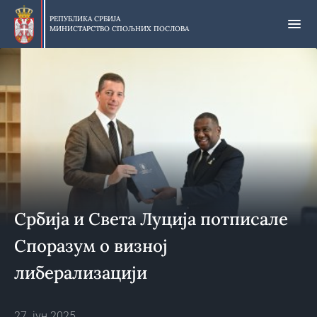
Прескочи
на
РЕПУБЛИКА СРБИЈА
МИНИСТАРСТВО СПОЉНИХ ПОСЛОВА
главни
део
садржаја
Србија и Света Луција потписале
Споразум о визној
либерализацији
27. јун 2025.