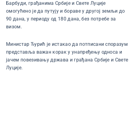
Барбуди, грађанима Србије и Свете Луције
омогућено је да путују и бораве у другој земљи до
90 дана, у периоду од 180 дана, без потребе за
визом.
Министар Ђурић је истакао да потписани споразум
представља важан корак у унапређењу односа и
јачем повезивању држава и грађана Србије и Свете
Луције.