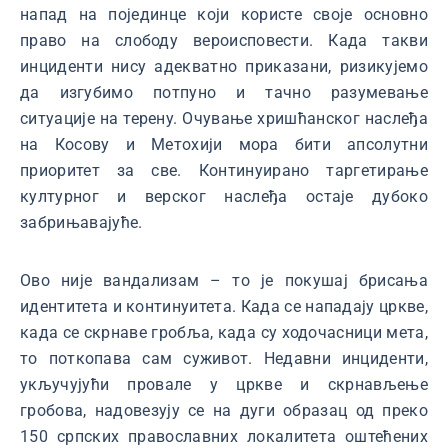
напад на појединце који користе своје основно
право на слободу вероисповести. Када такви
инциденти нису адекватно приказани, ризикујемо
да изгубимо потпуно и тачно разумевање
ситуације на терену. Очување хришћанског наслеђа
на Косову и Метохији мора бити апсолутни
приоритет за све. Континуирано таргетирање
културног и верског наслеђа остаје дубоко
забрињавајуће.
Ово није вандализам – то је покушај брисања
идентитета и континуитета. Када се нападају цркве,
када се скрнаве гробља, када су ходочасници мета,
то поткопава сам суживот. Недавни инциденти,
укључујући провале у цркве и скрнављење
гробова, надовезују се на дуги образац од преко
150 српских православних локалитета оштећених