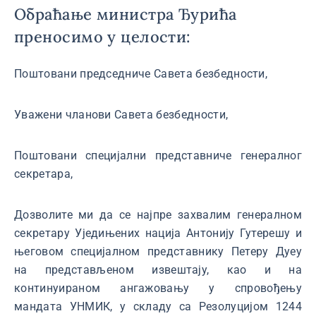
Обраћање министра Ђурића
преносимо у целости:
Поштовани председниче Савета безбедности,
Уважени чланови Савета безбедности,
Поштовани специјални представниче генералног
секретара,
Дозволите ми да се најпре захвалим генералном
секретару Уједињених нација Антонију Гутерешу и
његовом специјалном представнику Петеру Дуеу
на представљеном извештају, као и на
континуираном ангажовању у спровођењу
мандата УНМИК, у складу са Резолуцијом 1244