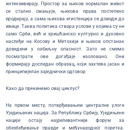
интензивирају. Простор за њихов нормалан живот
се стално смањује, њихова права постепено
еродирају, а сама њихова егистенција се доводи до
ивице. Таква политика ствара услове у којима су не
само Срби, већ и хришћанско културно и духовно
наслеђе на Косову и Метохији и њихов опстанак
доведени у озбиљну опасност. Зато не смемо
посматрати ове догађаје изоловано. Они
формирају доследан образац, који захтева јасан и
принципијелан заједнички одговор.
Како да прекинемо овај циклус?
На првом месту, потврђивањем централне улоге
Уједињених нација. За Републику Србију, Уједињене
нације остају најрелевантнији форум за
обезбеђивање правде и међународног поретка.