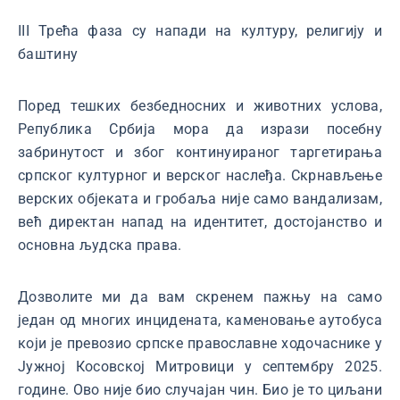
III Трећа фаза су напади на културу, религију и
баштину
Поред тешких безбедносних и животних услова,
Република Србија мора да изрази посебну
забринутост и због континуираног таргетирања
српског културног и верског наслеђа. Скрнављење
верских објеката и гробаља није само вандализам,
већ директан напад на идентитет, достојанство и
основна људска права.
Дозволите ми да вам скренем пажњу на само
један од многих инцидената, каменовање аутобуса
који је превозио српске православне ходочаснике у
Јужној Косовској Митровици у септембру 2025.
године. Ово није био случајан чин. Био је то циљани