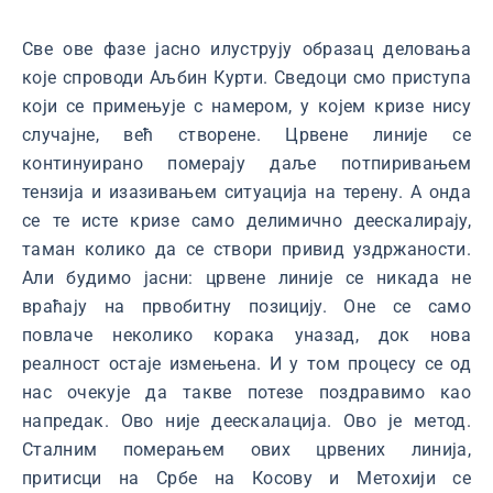
Све ове фазе јасно илуструју образац деловања
које спроводи Аљбин Курти. Сведоци смо приступа
који се примењује с намером, у којем кризе нису
случајне, већ створене. Црвене линије се
континуирано померају даље потпиривањем
тензија и изазивањем ситуација на терену. А онда
се те исте кризе само делимично деескалирају,
таман колико да се створи привид уздржаности.
Али будимо јасни: црвене линије се никада не
враћају на првобитну позицију. Оне се само
повлаче неколико корака уназад, док нова
реалност остаје измењена. И у том процесу се од
нас очекује да такве потезе поздравимо као
напредак. Ово није деескалација. Ово је метод.
Сталним померањем ових црвених линија,
притисци на Србе на Косову и Метохији се