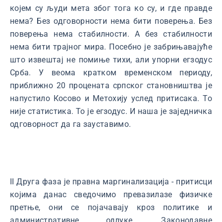
којем су људи мета због тога ко су, и где правде
нема? Без одговорности нема бити поверења. Без
поверења нема стабилности. А без стабилности
нема бити трајног мира. Посебно је забрињавајуће
што извештај не помиње тихи, али упорни егзодус
Срба. У веома кратком временском периоду,
приближно 20 процената српског становништва је
напустило Косово и Метохију услед притисака. То
није статистика. То је егзодус. И наша је заједничка
одговорност да га зауставимо.
II Друга фаза је правна маргинализација - притисци
којима данас сведочимо превазилазе физичке
претње, они се појачавају кроз политике и
административне одлуке. Законодавне