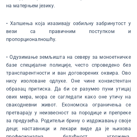
на матерњем језику.
• Хапшења која изазивају озбиљну забринутост у
вези са правичним поступком и
пропорционалношћу.
• Одузимање земљишта на северу за моноетничке
базе специјалне полиције, често спроведено без
транспарентности и ван договорених оквира. Ово
нису изоловане одлуке. Оне чине конзистентан
образац притиска. Да би се разумео пуни утицај
ових мера, мора се сагледати како оне утичу на
свакодневни живот. Економска ограничења се
претварају у неизвесност за породице и препреке
за предузећа. Родитељи брину о издржавању своје
деце; наставници и лекари виде да је њихова
професионална будућност угрожена.