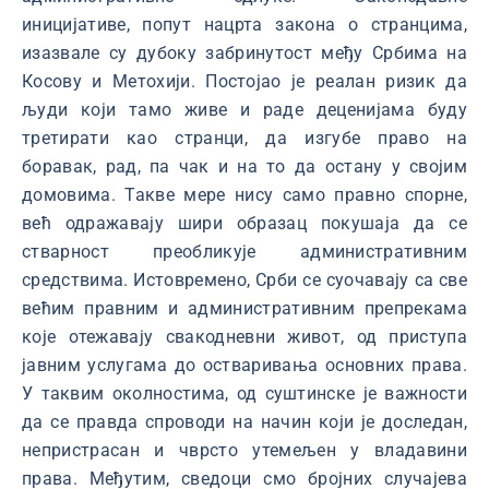
иницијативе, попут нацрта закона о странцима,
изазвале су дубоку забринутост међу Србима на
Косову и Метохији. Постојао је реалан ризик да
људи који тамо живе и раде деценијама буду
третирати као странци, да изгубе право на
боравак, рад, па чак и на то да остану у својим
домовима. Такве мере нису само правно спорне,
већ одражавају шири образац покушаја да се
стварност преобликује административним
средствима. Истовремено, Срби се суочавају са све
већим правним и административним препрекама
које отежавају свакодневни живот, од приступа
јавним услугама до остваривања основних права.
У таквим околностима, од суштинске је важности
да се правда спроводи на начин који је доследан,
непристрасан и чврсто утемељен у владавини
права. Међутим, сведоци смо бројних случајева