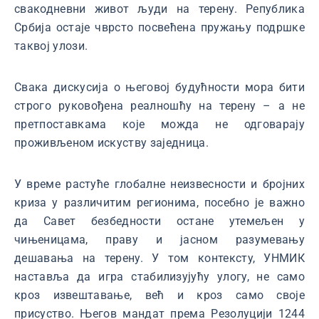
свакодневни живот људи на терену. Република
Србија остаје чврсто посвећена пружању подршке
таквој улози.
Свака дискусија о његовој будућности мора бити
строго руковођена реалношћу на терену – а не
претпоставкама које можда не одговарају
проживљеном искуству заједница.
У време растуће глобалне неизвесности и бројних
криза у различитим регионима, посебно је важно
да Савет безбедности остане утемељен у
чињеницама, праву и јасном разумевању
дешавања на терену. У том контексту, УНМИК
наставља да игра стабилизујућу улогу, не само
кроз извештавање, већ и кроз само своје
присуство. Његов мандат према Резолуцији 1244