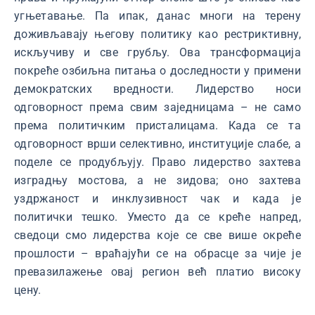
угњетавање. Па ипак, данас многи на терену
доживљавају његову политику као рестриктивну,
искључиву и све грубљу. Ова трансформација
покреће озбиљна питања о доследности у примени
демократских вредности. Лидерство носи
одговорност према свим заједницама – не само
према политичким присталицама. Када се та
одговорност врши селективно, институције слабе, а
поделе се продубљују. Право лидерство захтева
изградњу мостова, а не зидова; оно захтева
уздржаност и инклузивност чак и када је
политички тешко. Уместо да се креће напред,
сведоци смо лидерства које се све више окреће
прошлости – враћајући се на обрасце за чије је
превазилажење овај регион већ платио високу
цену.