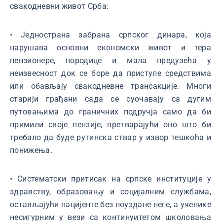
свакодневни живот Срба:
• Једнострана забрана српског динара, која
нарушава основни економски живот и тера
пензионере, породице и мала предузећа у
неизвесност док се боре да приступе средствима
или обављају свакодневне трансакције. Многи
старији грађани сада се суочавају са дугим
путовањима до граничних подручја само да би
примили своје пензије, претварајући оно што би
требало да буде рутинска ствар у извор тешкоћа и
понижења.
• Систематски притисак на српске институције у
здравству, образовању и социјалним службама,
остављајући пацијенте без поуздане неге, а ученике
несигурним у вези са континуитетом школовања