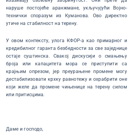
изазивају озбиљну забринутост. Они прете да
наруше постојеће аранжмане, укључујући Војно-
технички споразум из Куманова. Ово директно
утиче на стабилност на терену.
У овом контексту, улога КФОР-а као примарног и
кредибилног гаранта безбедности за све заједнице
остаје суштинска. Свакој дискусији о смањењу
броја или капацитета мора се приступити са
крајњим опрезом, јер преурањене промене могу
дестабилизовати крхку равнотежу и охрабрити оне
који желе да промене чињенице на терену силом
или притисцима.
Даме и господо,