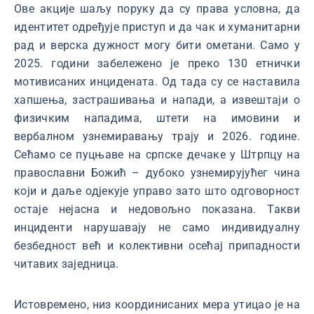
Ове акције шаљу поруку да су права условна, да
идентитет одређује приступ и да чак и хуманитарни
рад и верска дужност могу бити ометани. Само у
2025. години забележено је преко 130 етнички
мотивисаних инцидената. Од тада су се наставила
хапшења, застрашивања и напади, а извештаји о
физичким нападима, штети на имовини и
вербалном узнемиравању трају и 2026. године.
Сећамо се пуцњаве на српске дечаке у Штрпцу на
православни Божић – дубоко узнемирујућег чина
који и даље одјекује управо зато што одговорност
остаје нејасна и недовољно показана. Такви
инциденти нарушавају не само индивидуалну
безбедност већ и колективни осећај припадности
читавих заједница.
Истовремено, низ координисаних мера утицао је на