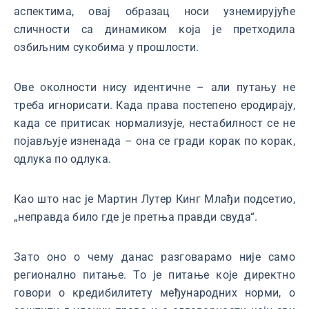
аспектима, овај образац носи узнемирујуће
сличности са динамиком која је претходила
озбиљним сукобима у прошлости.
Ове околности нису идентичне – али путању не
треба игнорисати. Када права постепено еродирају,
када се притисак нормализује, нестабилност се не
појављује изненада – она се гради корак по корак,
одлука по одлука.
Као што нас је Мартин Лутер Кинг Млађи подсетио,
„неправда било где је претња правди свуда“.
Зато оно о чему данас разговарамо није само
регионално питање. То је питање које директно
говори о кредибилитету међународних норми, о