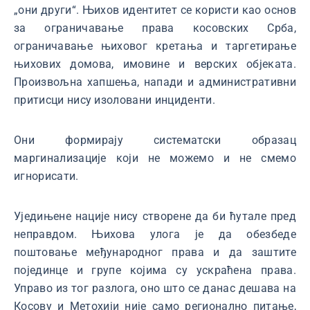
„они други“. Њихов идентитет се користи као основ
за ограничавање права косовских Срба,
ограничавање њиховог кретања и таргетирање
њихових домова, имовине и верских објеката.
Произвољна хапшења, напади и административни
притисци нису изоловани инциденти.
Они формирају систематски образац
маргинализације који не можемо и не смемо
игнорисати.
Уједињене нације нису створене да би ћутале пред
неправдом. Њихова улога је да обезбеде
поштовање међународног права и да заштите
појединце и групе којима су ускраћена права.
Управо из тог разлога, оно што се данас дешава на
Косову и Метохији није само регионално питање,