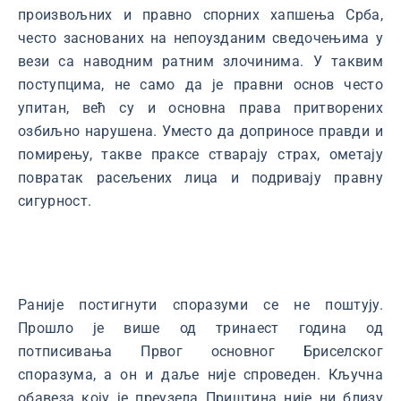
произвољних и правно спорних хапшења Срба,
често заснованих на непоузданим сведочењима у
вези са наводним ратним злочинима. У таквим
поступцима, не само да је правни основ често
упитан, већ су и основна права притворених
озбиљно нарушена. Уместо да доприносе правди и
помирењу, такве праксе стварају страх, ометају
повратак расељених лица и подривају правну
сигурност.
Раније постигнути споразуми се не поштују.
Прошло је више од тринаест година од
потписивања Првог основног Бриселског
споразума, а он и даље није спроведен. Кључна
обавеза коју је преузела Приштина није ни близу