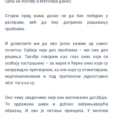
Срба на Косову и Метохији данас.
Стојим пред вама данас не да бих победио у
расправи, већ да бих допринео решавању
проблема.
И дозволите ми да ово јасно кажем од самог
почетка: Србија није део проблема – ми смо део
решења. Такође говорим као глас оних који се
осећају застрашено – за мајке и ћерке оних који су
неправедно притворени, за оне који су етикетирани,
маргинализовани и под притиском једноставно
због тога ко су.
Оно чему сведочимо није низ изолованих догађаја.
То одражава шири и дубоко забрињавајући
образац. И ово је питање принципа. У многим