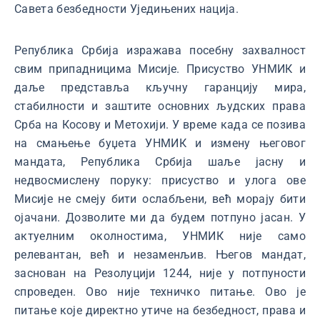
Савета безбедности Уједињених нација.
Република Србија изражава посебну захвалност
свим припадницима Мисије. Присуство УНМИК и
даље представља кључну гаранцију мира,
стабилности и заштите основних људских права
Срба на Косову и Метохији. У време када се позива
на смањење буџета УНМИК и измену његовог
мандата, Република Србија шаље јасну и
недвосмислену поруку: присуство и улога ове
Мисије не смеју бити ослабљени, већ морају бити
ојачани. Дозволите ми да будем потпуно јасан. У
актуелним околностима, УНМИК није само
релевантан, већ и незаменљив. Његов мандат,
заснован на Резолуцији 1244, није у потпуности
спроведен. Ово није техничко питање. Ово је
питање које директно утиче на безбедност, права и