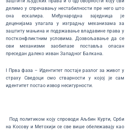
заштити људских права и о одговорности коју сви
делимо у спречавању нестабилности пре него што
она ескалира. Међународна заједница је
деценијама улагала у изградњу механизама за
заштиту мањина и подржавање владавине права у
постконфликтним условима. Дозвољавање да се
ови механизми заобилазе поставља опасан
преседан далеко изван Западног Балкана.
I Прва фаза – Идентитет постаје разлог за живот у
страху Сведоци смо стварности у којој је сам
идентитет постао извор несигурности.
Под политиком коју спроводи Аљбин Курти, Срби
на Косову и Метохији се све више обележавају као