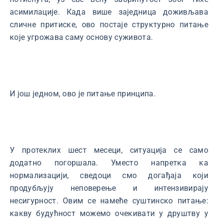
асимилације. Када више заједница доживљава
сличне притиске, ово постаје структурно питање
које угрожава саму основу суживота.
И још једном, ово је питање принципа.
У протеклих шест месеци, ситуација се само
додатно погоршала. Уместо напретка ка
нормализацији, сведоци смо догађаја који
продубљују неповерење и интензивирају
несигурност. Овим се намеће суштинско питање:
какву будућност можемо очекивати у друштву у