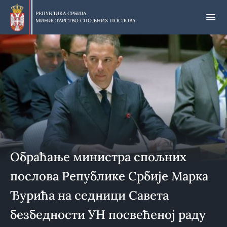
Прескочи
на
РЕПУБЛИКА СРБИЈА
МИНИСТАРСТВО СПОЉНИХ ПОСЛОВА
главни
део
садржаја
Обраћање министра спољних
послова Републике Србије Марка
Ђурића на седници Савета
безбедности УН посвећеној раду