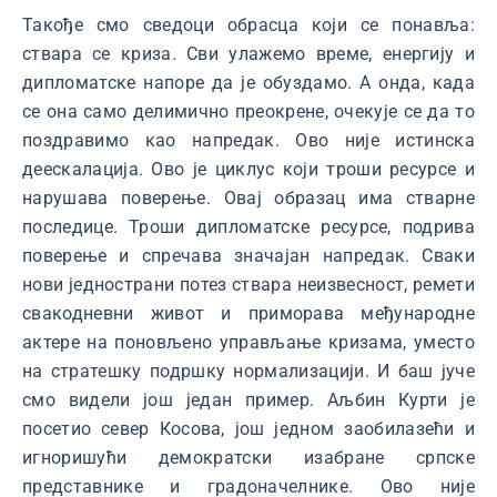
Такође смо сведоци обрасца који се понавља:
ствара се криза. Сви улажемо време, енергију и
дипломатске напоре да је обуздамо. А онда, када
се она само делимично преокрене, очекује се да то
поздравимо као напредак. Ово није истинска
деескалација. Ово је циклус који троши ресурсе и
нарушава поверење. Овај образац има стварне
последице. Троши дипломатске ресурсе, подрива
поверење и спречава значајан напредак. Сваки
нови једнострани потез ствара неизвесност, ремети
свакодневни живот и приморава међународне
актере на поновљено управљање кризама, уместо
на стратешку подршку нормализацији. И баш јуче
смо видели још један пример. Аљбин Курти је
посетио север Косова, још једном заобилазећи и
игноришући демократски изабране српске
представнике и градоначелнике. Ово није