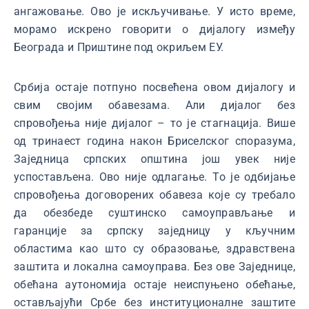
ангажовање. Ово је искључивање. У исто време,
морамо искрено говорити о дијалогу између
Београда и Приштине под окриљем ЕУ.
Србија остаје потпуно посвећена овом дијалогу и
свим својим обавезама. Али дијалог без
спровођења није дијалог – то је стагнација. Више
од тринаест година након Бриселског споразума,
Заједница српских општина још увек није
успостављена. Ово није одлагање. То је одбијање
спровођења договорених обавеза које су требало
да обезбеде суштинско самоуправљање и
гаранције за српску заједницу у кључним
областима као што су образовање, здравствена
заштита и локална самоуправа. Без ове Заједнице,
обећана аутономија остаје неиспуњено обећање,
остављајући Србе без институционалне заштите