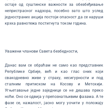
остаје од суштинске важности за обезбеђивање
непристрасног надзора, посебно зато што услед
једностраних акција постоји опасност да се наруши
крхка равнотежа постигнута током година.
Уважени чланови Савета безбедности,
Данас вам се обраћам не само као представник
Републике Србије, већ и као глас оних који
свакодневно живе у страху, несигурности и под
сталним притиском на Косову и Метохији.
Угњетавање једне заједнице се не дешава преко
ноћи. Оно се одвија у препознатљивим фазама. А те
фазе се, нажалост, јасно могу уочити у положају