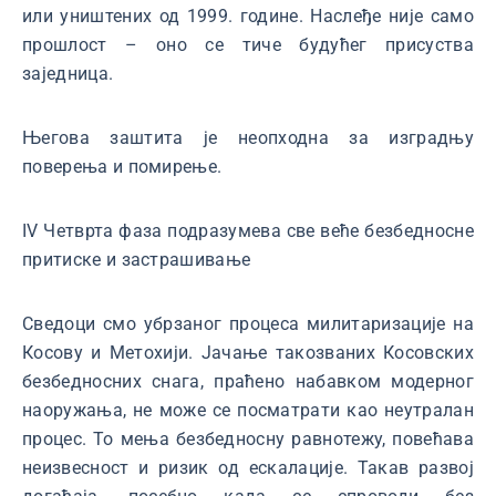
или уништених од 1999. године. Наслеђе није само
прошлост – оно се тиче будућег присуства
заједница.
Његова заштита је неопходна за изградњу
поверења и помирење.
IV Четврта фаза подразумева све веће безбедносне
притиске и застрашивање
Сведоци смо убрзаног процеса милитаризације на
Косову и Метохији. Јачање такозваних Косовских
безбедносних снага, праћено набавком модерног
наоружања, не може се посматрати као неутралан
процес. То мења безбедносну равнотежу, повећава
неизвесност и ризик од ескалације. Такав развој