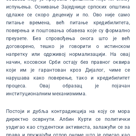
испуњења. Оснивање Заједнице српских општина
одлаже се скоро деценију и по. Ово није само
питање времена, већ питање кредибилитета,
поверења и поштовања обавеза које су формално
преузете. Без спровођења онога што је већ
договорено, тешко је говорити о истинском
напретку или одрживој нормализацији. На овај
начин, косовски Срби остају без правног оквира
који им је гарантован кроз Дијалог, чиме се
нарушава како поверење, тако и кредибилитет
процеса. Овај образац је појачан
институционалним механизмима.
Постоји и дубља контрадикција на коју се мора
директно осврнути. Албин Курти се политички
уздигао као студентски активиста, залажући се за
права и пружајући отпор ономе што је описао као