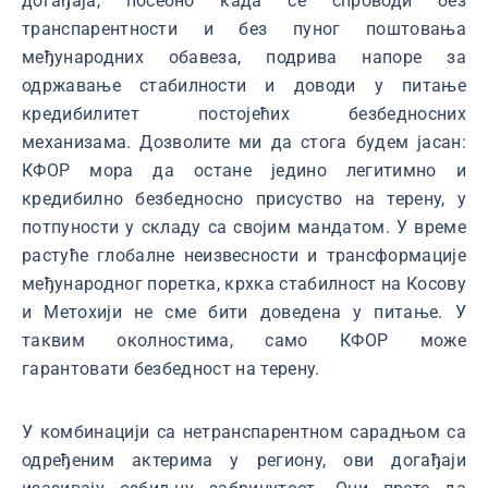
догађаја, посебно када се спроводи без
транспарентности и без пуног поштовања
међународних обавеза, подрива напоре за
одржавање стабилности и доводи у питање
кредибилитет постојећих безбедносних
механизама. Дозволите ми да стога будем јасан:
КФОР мора да остане једино легитимно и
кредибилно безбедносно присуство на терену, у
потпуности у складу са својим мандатом. У време
растуће глобалне неизвесности и трансформације
међународног поретка, крхка стабилност на Косову
и Метохији не сме бити доведена у питање. У
таквим околностима, само КФОР може
гарантовати безбедност на терену.
У комбинацији са нетранспарентном сарадњом са
одређеним актерима у региону, ови догађаји