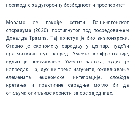
неопходне за дугорочну безбедност и просперитет.
Морамо се такође сетити Вашингтонског
споразума (2020), постигнутог под посредовањем
Доналда Трампа. Тај приступ је био визионарски.
Ставио је економску сарадњу у центар, нудећи
прагматичан пут напред. Уместо конфронтације,
нудио је повезивање. Уместо застоја, нудио је
напредак. Тај дух не треба изгубити; оживљавање
елемената економске интеграције, слободе
кретања и практичне сарадње могло би да
откључа опипљиве користи за све заједнице.