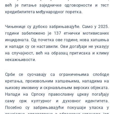
већ је питање заједничке одговорности и тест
кредибилитета међународног поретка.
Чињенице су дубоко забрињавајуће. Само у 2025.
години забележено је 137 етнички мотивисаних
инцидената. Од почетка ове године, нова хапшења
и напади су се наставили. Ови догађаји не указују
на случајност, већ на образац притисака и климу
некажњивости.
Срби се суочавају са ограничењима слободе
кретања, произвољним хапшењима, нападима на
њихову имовину и скрнављењем верских објеката.
Напади на Српску православну цркву погађају
саму срж културног и духовног идентитета.
Посебно су забрињавајући покушаји уласка у